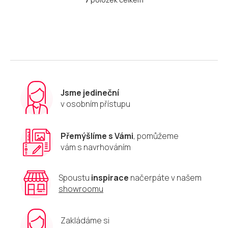
O
v
l
á
d
a
c
í
p
r
Jsme jedineční
v
v osobním přístupu
k
y
v
Přemýšlíme s Vámi
, pomůžeme
ý
vám s navrhováním
p
i
s
u
Spoustu
inspirace
načerpáte v našem
showroomu
Zakládáme si