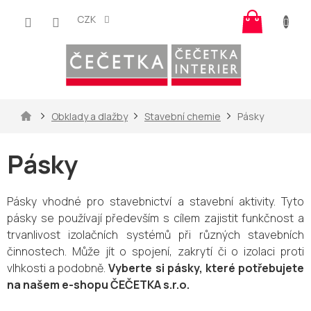
Přejít
Nákup
na
CZK
košík
obsah
Domů
Obklady a dlažby
Stavební chemie
Pásky
Pásky
Pásky vhodné pro stavebnictví a stavební aktivity. Tyto
pásky se používají především s cílem zajistit funkčnost a
trvanlivost izolačních systémů při různých stavebních
činnostech. Může jít o spojení, zakrytí či o izolaci proti
vlhkosti a podobně.
Vyberte si pásky, které potřebujete
na našem e-shopu ČEČETKA s.r.o.