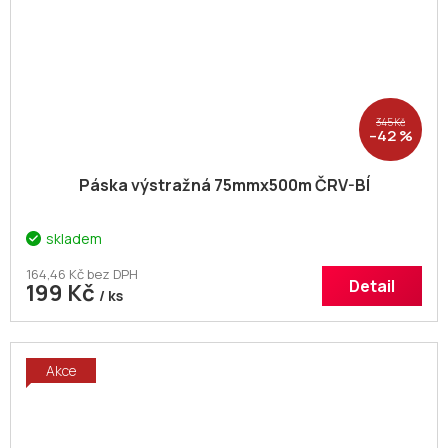
345 Kč
–42 %
Páska výstražná 75mmx500m ČRV-BÍ
skladem
164,46 Kč bez DPH
Detail
199 Kč
/ ks
Akce