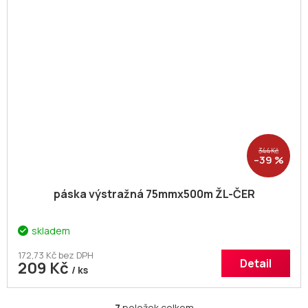
344 Kč
–39 %
páska výstražná 75mmx500m ŽL-ČER
skladem
172,73 Kč bez DPH
Detail
209 Kč
/ ks
7
položek celkem