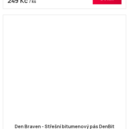
249 Kč
/ ks
Den Braven - Střešní bitumenový pás DenBit