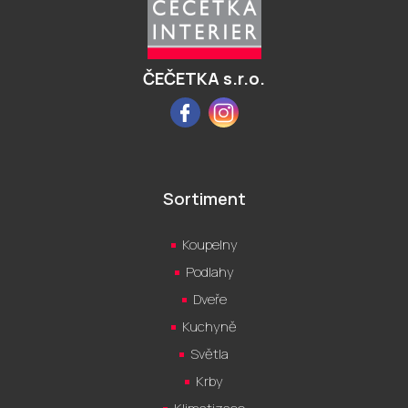
a
t
í
ČEČETKA s.r.o.
Facebook
Instagram
Sortiment
Koupelny
Podlahy
Dveře
Kuchyně
Světla
Krby