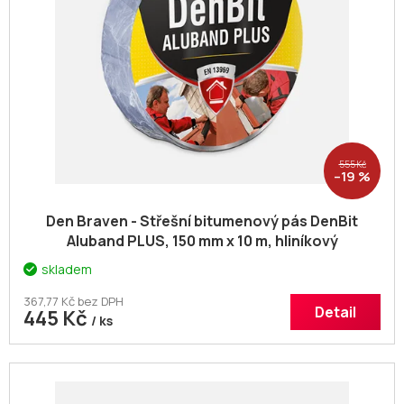
555 Kč
–19 %
Den Braven - Střešní bitumenový pás DenBit
Aluband PLUS, 150 mm x 10 m, hliníkový
skladem
367,77 Kč bez DPH
Detail
445 Kč
/ ks