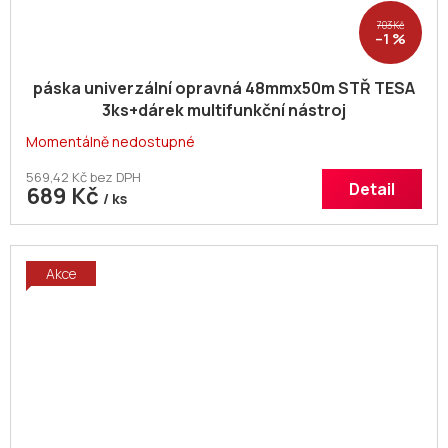
703 Kč
–1 %
páska univerzální opravná 48mmx50m STŘ TESA
3ks+dárek multifunkční nástroj
Momentálně nedostupné
569,42 Kč bez DPH
Detail
689 Kč
/ ks
Akce