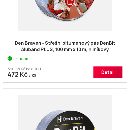
k
t
ů
Den Braven - Střešní bitumenový pás DenBit
Aluband PLUS, 100 mm x 10 m, hliníkový
skladem
390,08 Kč bez DPH
Detail
472 Kč
/ ks