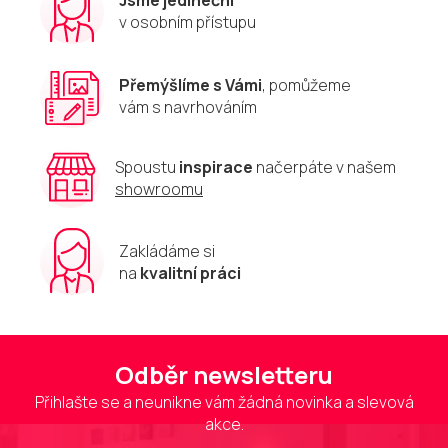
v osobním přístupu
Přemýšlíme s Vámi
, pomůžeme
vám s navrhováním
Spoustu
inspirace
načerpáte v našem
showroomu
Zakládáme si
na
kvalitní práci
Odběr newsletteru
Přihlašte se a neunikne vám žádná novinka a slevová
akce.