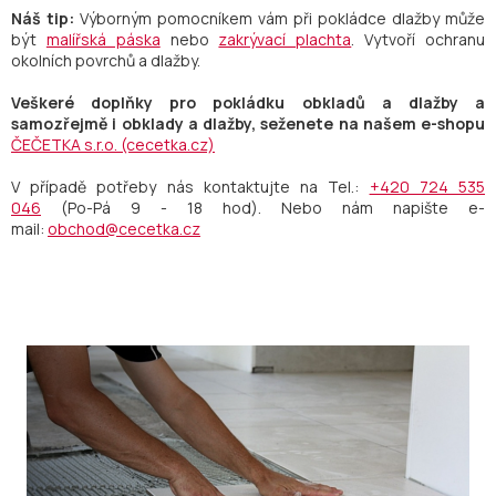
Náš tip:
Výborným pomocníkem vám při pokládce dlažby může
být
malířská páska
nebo
zakrývací plachta
. Vytvoří ochranu
okolních povrchů a dlažby.
Veškeré doplňky pro pokládku obkladů a dlažby a
samozřejmě i obklady a dlažby, seženete na našem e-shopu
ČEČETKA s.r.o. (cecetka.cz)
V případě potřeby nás kontaktujte na Tel.:
+420 724 535
046
(Po-Pá 9 - 18 hod). Nebo nám napište e-
mail:
obchod@cecetka.cz