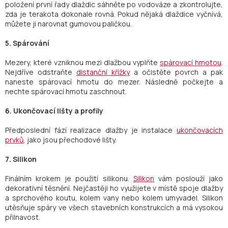
položení první řady dlaždic sáhněte po vodováze a zkontrolujte,
zda je terakota dokonale rovná. Pokud nějaká dlaždice vyčnívá,
můžete ji narovnat gumovou paličkou.
5. Spárování
Mezery, které vzniknou mezi dlažbou vyplňte
spárovací hmotou
.
Nejdříve odstraňte
distanční křížky
a očistěte povrch a pak
naneste spárovací hmotu do mezer. Následně počkejte a
nechte spárovací hmotu zaschnout.
6. Ukončovací lišty a profily
Předposlední fází realizace dlažby je instalace
ukončovacích
prvků
, jako jsou přechodové lišty.
7. Silikon
Finálním krokem je použití silikonu.
Silikon
vám poslouží jako
dekorativní těsnění. Nejčastěji ho využijete v místě spoje dlažby
a sprchového koutu, kolem vany nebo kolem umyvadel. Silikon
utěsňuje spáry ve všech stavebních konstrukcích a má vysokou
přilnavost.