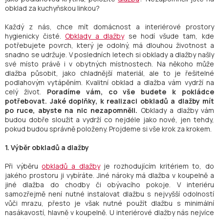
obklad za kuchyňskou linkou?
Každý z nás, chce mít domácnost a interiérové prostory
hygienicky čisté.
Obklady a dlažby
se hodí všude tam, kde
potřebujete povrch, který je odolný, má dlouhou životnost a
snadno se udržuje. V posledních letech si obklady a dlažby našly
své místo právě i v obytných místnostech. Na někoho může
dlažba působit, jako chladnější materiál, ale to je řešitelné
podlahovým vytápěním. Kvalitní obklad a dlažba vám vydrží na
celý život.
Poradíme vám, co vše budete k pokládce
potřebovat. Jaké doplňky, k realizaci obkladů a dlažby mít
po ruce, abyste na nic nezapomněli.
Obklady a dlažby vám
budou dobře sloužit a vydrží co nejdéle jako nové, jen tehdy,
pokud budou správně položeny. Projdeme si vše krok za krokem.
1. Výběr obkladů a dlažby
Při výběru
obkladů a dlažby
je rozhodujícím kritériem to, do
jakého prostoru ji vybíráte. Jiné nároky má dlažba v koupelně a
jiné dlažba do chodby či obývacího pokoje. V interiéru
samozřejmě není nutné instalovat dlažbu s nejvyšší odolností
vůči mrazu, přesto je však nutné použít dlažbu s minimální
nasákavostí, hlavně v koupelně. U interiérové dlažby nás nejvíce