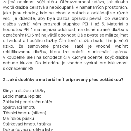
zajímá odolnost vůči otěru. Otěruvzdornost udává, jak dlouho
vydrží dlažba celistvá a neošoupaná. V namáhaných prostorách,
jako jsou chodby, kde se chodí v botách a odkládají se různé
věci, je důležité, aby byla dlažba opravdu pevná. Co všechno
dlažba vydrží, vám prozradí stupnice PEI 1 až 5. Materiál s
hodnotou PEI 1 má nejnižší odolnost, na druhé straně dlažba s
označením PEI 5 má největší odolnost. Dále byste se měli zajímat
o tvrdost a tloušťku dlažby. Čím tenčí dlažba bude, tím je větší
riziko, že samovolně praskne. Také je vhodné vybírat
rektifikovanou dlažbu, která lze položit s minimální spárou.
V koupelně, ale i na schodech či v kuchyni oceníte, když dlažba
nebude kluzká. Do interiéru je vhodné vybírat protiskluznost
s označením R9.
2. Jaké doplňky a materiál mít připravený před pokládkou?
Klíny na dlažbu a křížky
Lepící maltu/ lepidlo
Základní penetrační nátěr
Spárovací hmotu
Těsnící hmotu (silikon)
Malířskou pásku
Stěrkovací hmotu/ stěrku
Dokončovací profily a lišty