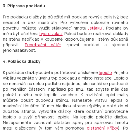
3. Příprava podkladu
Pro pokládku dlažby je důležité mít podklad rovný a celistvý, bez
nečistot a bez mastnoty. Pro vytvoření dokonale rovného
povrchu, můžete využít stěrkovací hmotu
„stěrku
“. Podlaha by
měla být ošetřena
hydroizolací
. Pokud budete realizovat obklady
na stěnu například v koupelně, doporučujeme i stěny důkladně
připravit.
Penetrační nátěr
zpevní podklad a sjednotí
jeho nasákavost.
4. Pokládka dlažby
K pokládce dlažby budete potřebovat příslušené
lepidlo
. Při jeho
výběru vezměte v úvahu typ podkladu a místo instalace. Lepidlo
se nenanáší na celou podlahu najednou, ale nanáší se postupně
po menších částech, například po 1m2, tak abyste měli čas
položit dlažbu než lepidlo zaschne. K roztírání lepící malty
můžete použít zubovou stěrku. Nanesete vrstvu lepidla o
maximální tloušťce 10 mm hladkou stranou špičky a poté do ní
zubatou stranou vytvoříte drážky, které odstraní přebytečné
lepidlo a zvýší přilnavost lepidla. Na lepidlo položíte dlažbu.
Nezapomeňte zachovat dilatační spáry pro spárovací hmotu
mezi dlaždicemi (v tom vám pomohou
distanční křížky
). Po