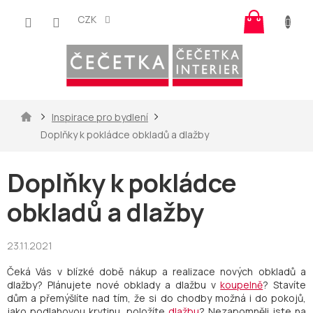
Přejít
Nákup
na
CZK
košík
obsah
Domů
Inspirace pro bydlení
Doplňky k pokládce obkladů a dlažby
Doplňky k pokládce
obkladů a dlažby
23.11.2021
Čeká Vás v blízké době nákup a realizace nových obkladů a
dlažby? Plánujete nové obklady a dlažbu v
koupelně
? Stavíte
dům a přemýšlíte nad tím, že si do chodby možná i do pokojů,
jako podlahovou krytinu, položíte
dlažbu
? Nezapomněli jste na