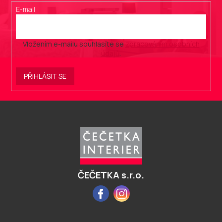
E-mail
Vložením e-mailu souhlasíte se
zpracováním osobních
údajů
.
PŘIHLÁSIT SE
Z
á
p
a
t
í
ČEČETKA s.r.o.
Facebook
Instagram