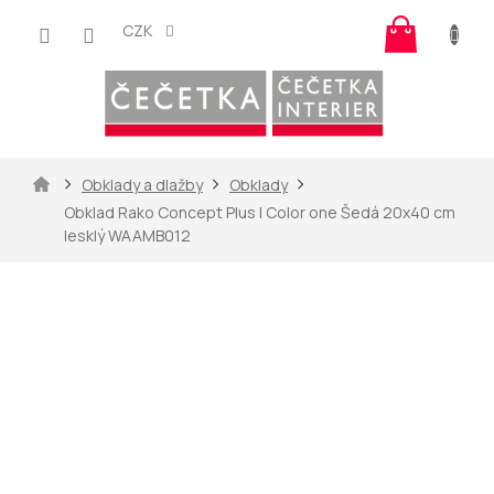
Přejít
Nákup
na
CZK
košík
obsah
Domů
Obklady a dlažby
Obklady
Obklad Rako Concept Plus | Color one Šedá 20x40 cm
lesklý WAAMB012