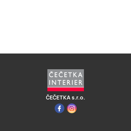
Z
á
p
a
t
í
ČEČETKA s.r.o.
Facebook
Instagram