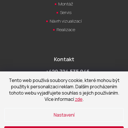
Montáž
Servis
Návrh vizualizací
Realizace
Kontakt
+420 724 535 046
Po-Pá 9:00 - 18:00 hod
Tento web používá soubory cookie, které mohou být
použity k personalizaci reklam. Dalším procházením
obchod@cecetka.cz
tohoto webu vyjadřujete souhlas s jejich používáním.
Více informací
zde
.
Showroom a prodejna
U Staré trati 1652
Nastavení
370 01 České Budějovice