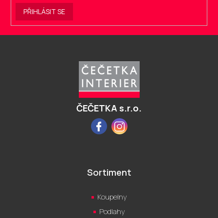
PŘIHLÁSIT SE
Z
á
p
a
t
í
ČEČETKA s.r.o.
Facebook
Instagram
Sortiment
Koupelny
Podlahy