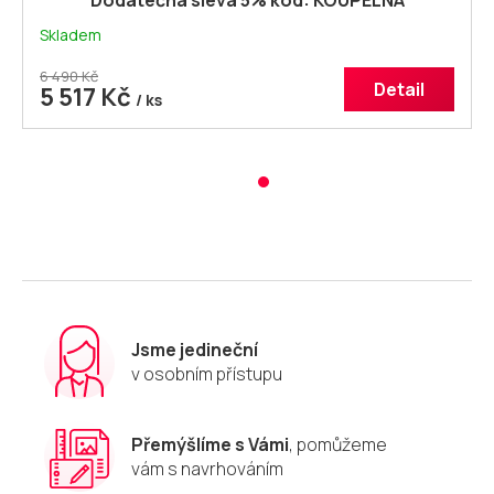
Skladem
6 490 Kč
Detail
5 517 Kč
/ ks
Jsme jedineční
v osobním přístupu
Přemýšlíme s Vámi
, pomůžeme
vám s navrhováním