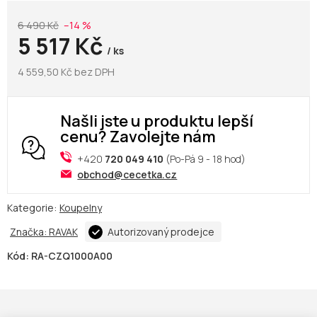
6 490 Kč
–14 %
5 517 Kč
/ ks
4 559,50 Kč bez DPH
Našli jste u produktu lepší
cenu? Zavolejte nám
+420
720 049 410
(Po-Pá 9 - 18 hod)
obchod@cecetka.cz
Kategorie:
Koupelny
Značka:
RAVAK
Autorizovaný prodejce
Kód:
RA-CZQ1000A00