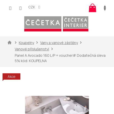
Přejít
Nákup
na
CZK
košík
obsah
Domů
Koupelny
Vany a vanové zástěny
Vanové příslušenství
Panel A Avocado 160 L/P
+ voucher# Dodatečná sleva
5% kód: KOUPELNA
Akce