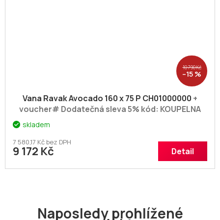
10 790 Kč
–15 %
Vana Ravak Avocado 160 x 75 P CH01000000
+
voucher# Dodatečná sleva 5% kód: KOUPELNA
skladem
7 580,17 Kč bez DPH
9 172 Kč
Detail
Naposledy prohlížené