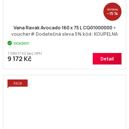
10 790 Kč
–15 %
Vana Ravak Avocado 160 x 75 L CQ01000000
+
voucher# Dodatečná sleva 5% kód: KOUPELNA
skladem
7 580,17 Kč bez DPH
9 172 Kč
Detail
Akce