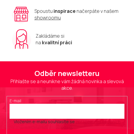
Spoustu
inspirace
načerpáte v našem
showroomu
Zakládáme si
na
kvalitní práci
Odběr newsletteru
Přihlašte se a neunikne vám žádná novinka a slevová
akce.
E-mail
Vložením e-mailu souhlasíte se
zpracováním osobních
údajů
.