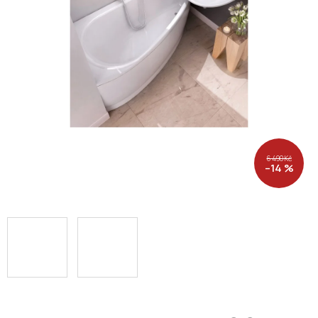
6 490 Kč
–14 %