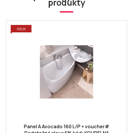
produkty
Akce
Panel A Avocado 160 L/P + voucher#
Dodatečná sleva 5% kód: KOUPELNA