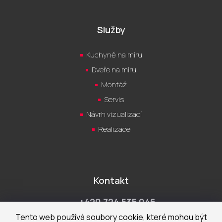
Služby
Kuchyně na míru
Dveře na míru
Montáž
Servis
Návrh vizualizací
Realizace
Kontakt
+420 724 535 046
Po-Pá 9:00 - 18:00 hod
Tento web používá soubory cookie, které mohou být