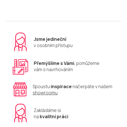
l
á
d
a
c
í
p
r
Jsme jedineční
v
v osobním přístupu
k
y
v
Přemýšlíme s Vámi
, pomůžeme
ý
vám s navrhováním
p
i
s
u
Spoustu
inspirace
načerpáte v našem
showroomu
Zakládáme si
na
kvalitní práci