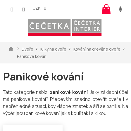
Přejít
Nákup
na
CZK
košík
obsah
Domů
Dveře
Kliky na dveře
Kování na dřevěné dveře
Panikové kování
Panikové kování
Tato kategorie nabízí
panikové kování
. Jaký základní účel
má panikové kování? Především
snadno otevřít dveře i v
nepřehledné situaci, kdy vládne zmatek a šíří se panika. Na
výběr jsou panikové kování jak s koulí tak i s klikou.