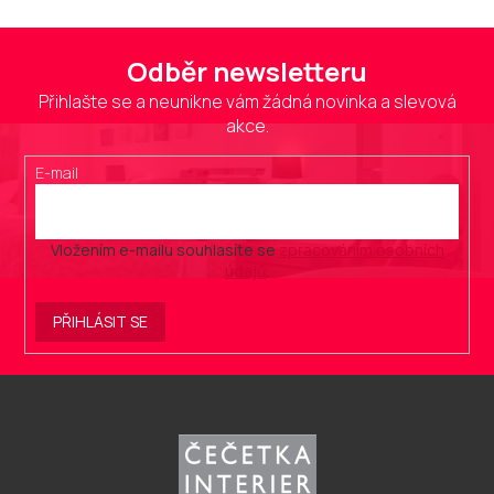
Odběr newsletteru
Přihlašte se a neunikne vám žádná novinka a slevová
akce.
E-mail
Vložením e-mailu souhlasíte se
zpracováním osobních
údajů
.
PŘIHLÁSIT SE
Z
á
p
a
t