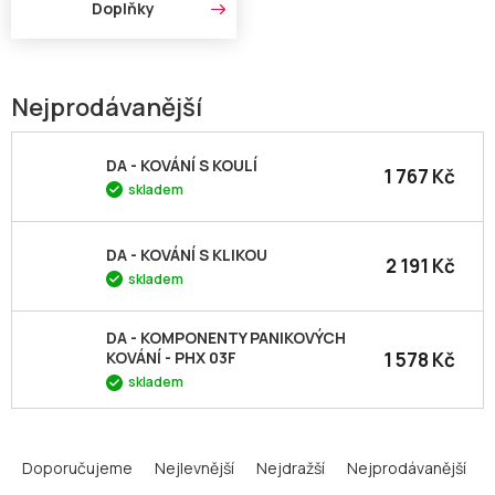
Doplňky
Nejprodávanější
DA - KOVÁNÍ S KOULÍ
1 767 Kč
skladem
DA - KOVÁNÍ S KLIKOU
2 191 Kč
skladem
DA - KOMPONENTY PANIKOVÝCH
1 578 Kč
KOVÁNÍ - PHX 03F
skladem
Ř
a
Doporučujeme
Nejlevnější
Nejdražší
Nejprodávanější