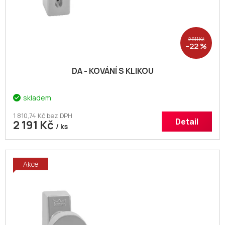
2 811 Kč
–22 %
DA - KOVÁNÍ S KLIKOU
skladem
1 810,74 Kč bez DPH
Detail
2 191 Kč
/ ks
Akce