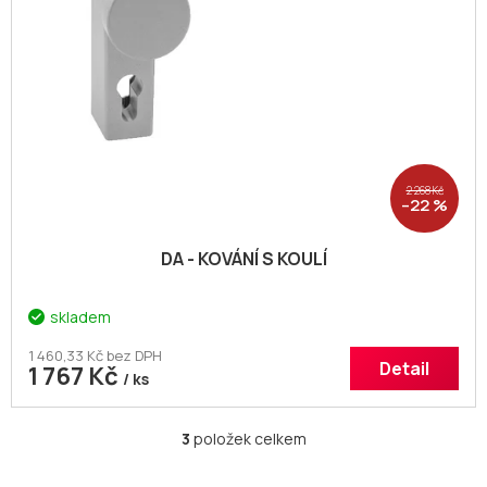
2 268 Kč
–22 %
DA - KOVÁNÍ S KOULÍ
skladem
1 460,33 Kč bez DPH
Detail
1 767 Kč
/ ks
3
položek celkem
O
v