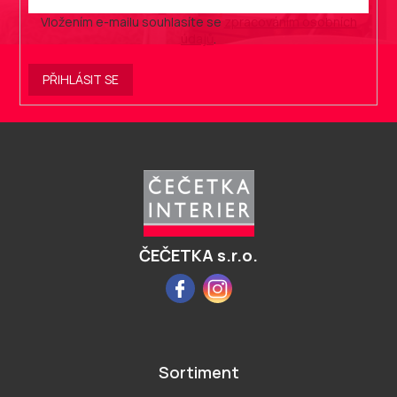
Vložením e-mailu souhlasíte se
zpracováním osobních
údajů
.
PŘIHLÁSIT SE
Z
á
p
a
t
í
ČEČETKA s.r.o.
Facebook
Instagram
Sortiment