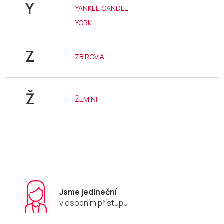
Y
YANKEE CANDLE
YORK
Z
ZBIROVIA
Ž
ŽEMINI
Jsme jedineční
v osobním přístupu