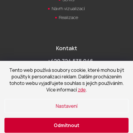
Návrh vizualizací
Realizace
Kontakt
+420 724 535 046
Po-Pá 9:00 - 18:00 hod
Tento web používá soubory cookie, které mohou být
použity k personalizaci reklam. Dalším procházením
obchod@cecetka.cz
tohoto webu vyjadřujete souhlas s jejich používáním.
Více informací
zde
.
Showroom a prodejna
U Staré trati 1652
Nastavení
370 01 České Budějovice
Odmítnout