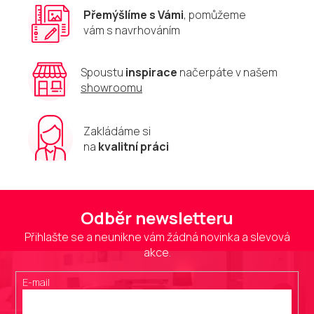
Přemýšlíme s Vámi
, pomůžeme
vám s navrhováním
Spoustu
inspirace
načerpáte v našem
showroomu
Zakládáme si
na
kvalitní práci
Odběr newsletteru
Přihlašte se a neunikne vám žádná novinka a slevová
akce.
E-mail