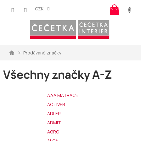
Přejít
Nákup
na
CZK
košík
obsah
Domů
Prodávané značky
Všechny značky A-Z
AAA MATRACE
ACTIVER
ADLER
ADMIT
AGRO
ALCA