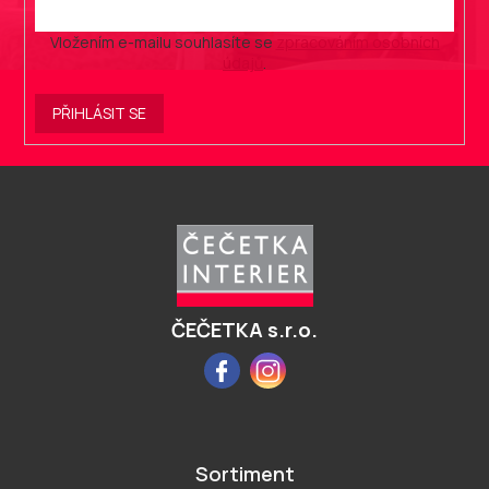
Vložením e-mailu souhlasíte se
zpracováním osobních
údajů
.
PŘIHLÁSIT SE
Z
á
p
a
t
í
ČEČETKA s.r.o.
Facebook
Instagram
Sortiment