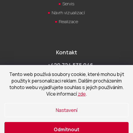
Servis
Návrh vizualizací
Realizace
Kontakt
+420 724 535 046
Po-Pá 9:00 - 18:00 hod
Tento web používá soubory cookie, které mohou být
použity k personalizaci reklam. Dalším procházením
obchod@cecetka.cz
tohoto webu vyjadřujete souhlas s jejich používáním.
Více informací
zde
.
Showroom a prodejna
U Staré trati 1652
Nastavení
370 01 České Budějovice
Odmítnout