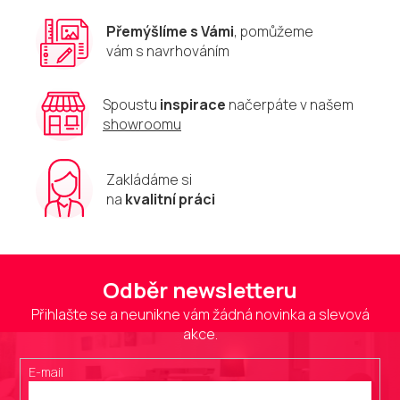
y
v
Přemýšlíme s Vámi
, pomůžeme
ý
vám s navrhováním
p
i
s
u
Spoustu
inspirace
načerpáte v našem
showroomu
Zakládáme si
na
kvalitní práci
Odběr newsletteru
Přihlašte se a neunikne vám žádná novinka a slevová
akce.
E-mail