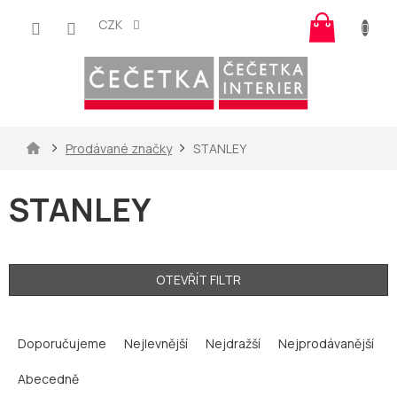
Přejít
Nákup
na
CZK
košík
obsah
Domů
Prodávané značky
STANLEY
STANLEY
OTEVŘÍT FILTR
Ř
a
Doporučujeme
Nejlevnější
Nejdražší
Nejprodávanější
z
Abecedně
e