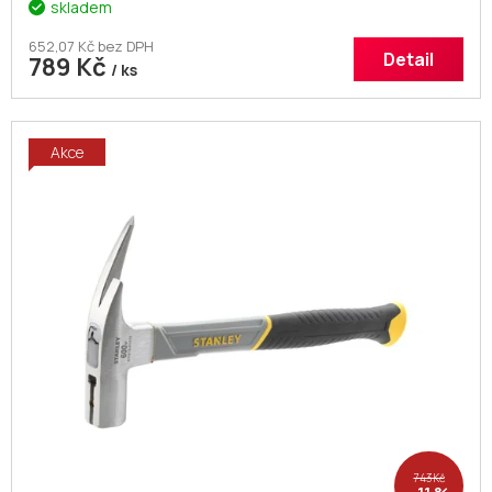
skladem
652,07 Kč bez DPH
Detail
789 Kč
/ ks
Akce
743 Kč