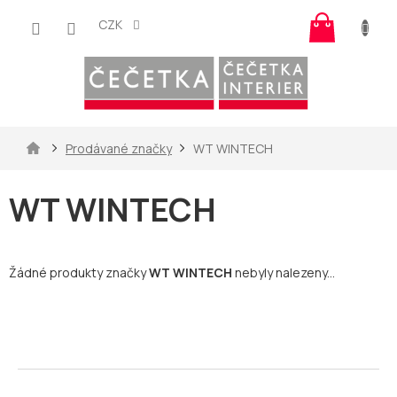
Přejít
Nákup
na
CZK
košík
obsah
Domů
Prodávané značky
WT WINTECH
WT WINTECH
Žádné produkty značky
WT WINTECH
nebyly nalezeny...