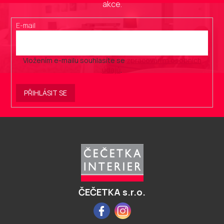
akce.
E-mail
Vložením e-mailu souhlasíte se
zpracováním osobních
údajů
.
PŘIHLÁSIT SE
Z
á
p
a
t
í
ČEČETKA s.r.o.
Facebook
Instagram