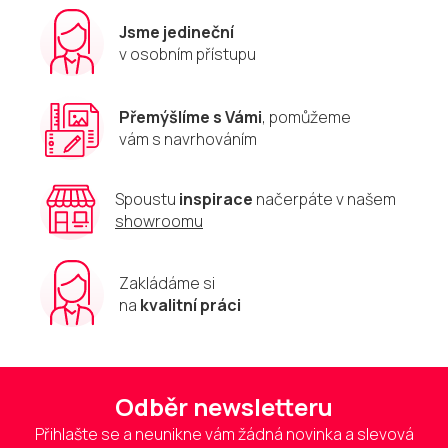
Jsme jedineční
v osobním přístupu
Přemýšlíme s Vámi
, pomůžeme
vám s navrhováním
Spoustu
inspirace
načerpáte v našem
showroomu
Zakládáme si
na
kvalitní práci
Odběr newsletteru
Přihlašte se a neunikne vám žádná novinka a slevová