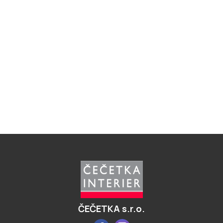
Z
á
p
a
t
í
ČEČETKA s.r.o.