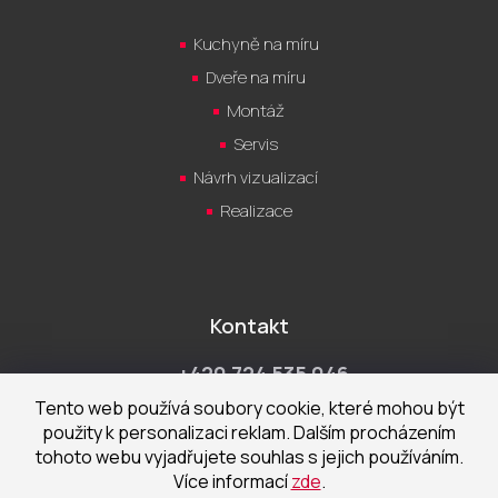
Kuchyně na míru
Dveře na míru
Montáž
Servis
Návrh vizualizací
Realizace
Kontakt
+420 724 535 046
Po-Pá 9:00 - 18:00 hod
Tento web používá soubory cookie, které mohou být
použity k personalizaci reklam. Dalším procházením
obchod@cecetka.cz
tohoto webu vyjadřujete souhlas s jejich používáním.
Více informací
zde
.