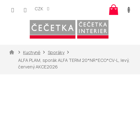
Přejít
Nákup
na
CZK
košík
obsah
Domů
Kuchyně
Sporáky
ALFA PLAM, sporák ALFA TERM 20*NR*ECO*CV-L, levý,
červený AKCE2026