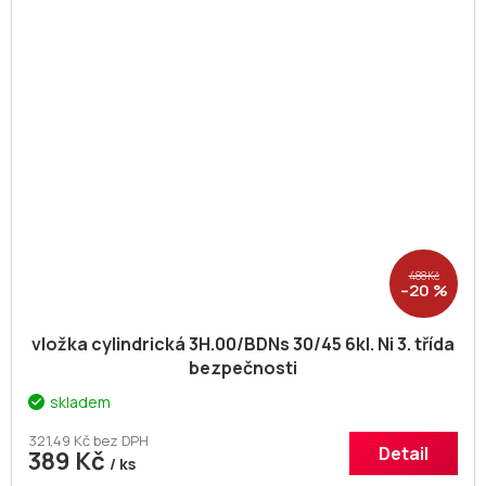
488 Kč
–20 %
vložka cylindrická 3H.00/BDNs 30/45 6kl. Ni 3. třída
bezpečnosti
skladem
321,49 Kč bez DPH
Detail
389 Kč
/ ks