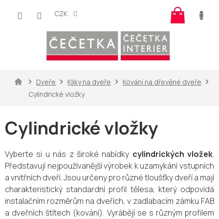
Přejít
Nákup
na
CZK
košík
obsah
Domů
Dveře
Kliky na dveře
Kování na dřevěné dveře
Cylindrické vložky
Cylindrické vložky
Vyberte si u nás z široké nabídky
cylindrických vložek
.
P
ředstavují nejpoužívanější výrobek k uzamykání vstupních
a vnitřních dveří. Jsou určeny pro různé tloušťky dveří a mají
charakteristický standardní profil tělesa, který odpovídá
instalačním rozměrům na dveřích, v zadlabacím zámku FAB
a dveřních štítech (kování). Vyrábějí se s různým profilem