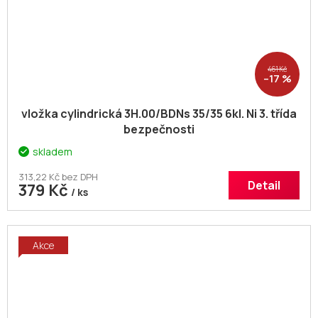
461 Kč
–17 %
vložka cylindrická 3H.00/BDNs 35/35 6kl. Ni 3. třída
bezpečnosti
skladem
313,22 Kč bez DPH
Detail
379 Kč
/ ks
Akce