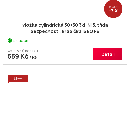
603 Kč
–7 %
vložka cylindrická 30+50 3kl. Ni 3. třída
bezpečnosti, krabička ISEO F6
skladem
461,98 Kč bez DPH
Detail
559 Kč
/ ks
Akce