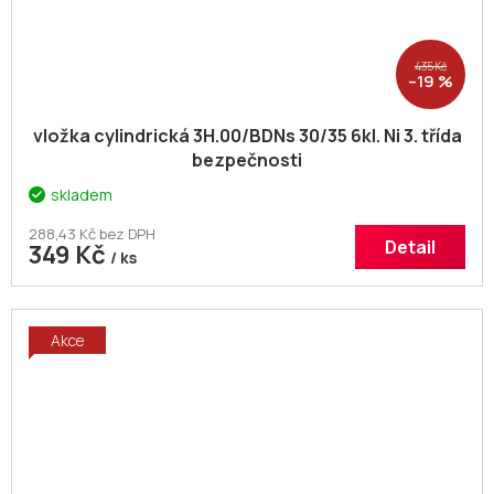
435 Kč
–19 %
vložka cylindrická 3H.00/BDNs 30/35 6kl. Ni 3. třída
bezpečnosti
skladem
288,43 Kč bez DPH
Detail
349 Kč
/ ks
Akce