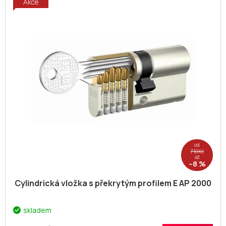
Akce
od
710 Kč
až
–8 %
Cylindrická vložka s překrytým profilem E AP 2000
skladem