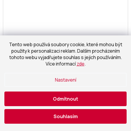
Tento web používá soubory cookie, které mohou být
použity k personalizaci reklam. Dalším procházením
tohoto webu vyjadřujete souhlas s jejich používáním.
488 Kč
–20 %
Více informací
zde
.
vložka cylindrická 3H.00/BDNs 35/40 6kl. Ni 3. třída
Nastavení
bezpečnosti
skladem
Odmítnout
321,49 Kč bez DPH
Detail
389 Kč
/ ks
Souhlasím
NAČÍST 22 DALŠÍCH