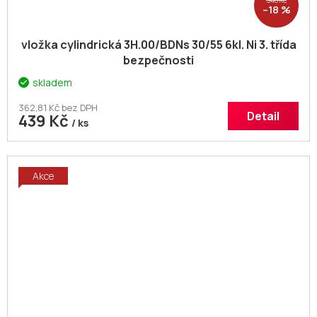
540 Kč
–18 %
vložka cylindrická 3H.00/BDNs 30/55 6kl. Ni 3. třída
bezpečnosti
skladem
362,81 Kč bez DPH
Detail
439 Kč
/ ks
Akce