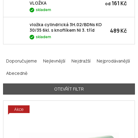
161 Kč
VLOŽKA
od
skladem
vložka cylindrická 3H.02/BDNs KO
489 Kč
30/35 6kl. s knoflíkem Ni 3. tříd
skladem
Ř
a
Doporučujeme
Nejlevnější
Nejdražší
Nejprodávanější
z
Abecedně
e
n
í
OTEVŘÍT FILTR
p
V
r
Akce
ý
o
p
d
i
u
s
k