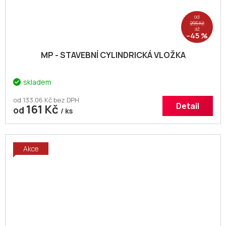
od
295 Kč
až
–45 %
MP - STAVEBNÍ CYLINDRICKÁ VLOŽKA
skladem
od 133,06 Kč bez DPH
Detail
161 Kč
od
/ ks
Akce