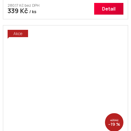
280,17 Kč bez DPH
Detail
339 Kč
/ ks
Akce
409 Kč
–19 %