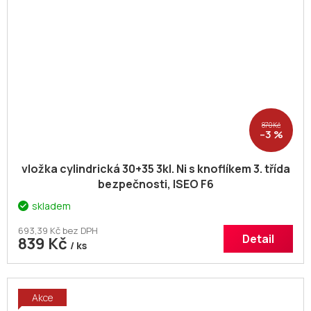
870 Kč
–3 %
vložka cylindrická 30+35 3kl. Ni s knoflíkem 3. třída
bezpečnosti, ISEO F6
skladem
693,39 Kč bez DPH
Detail
839 Kč
/ ks
Akce