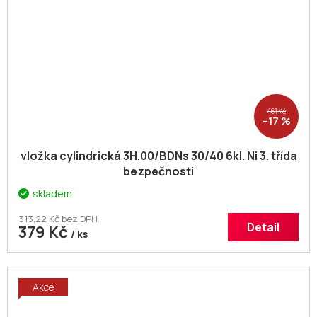
461 Kč
–17 %
vložka cylindrická 3H.00/BDNs 30/40 6kl. Ni 3. třída
bezpečnosti
skladem
313,22 Kč bez DPH
Detail
379 Kč
/ ks
Akce