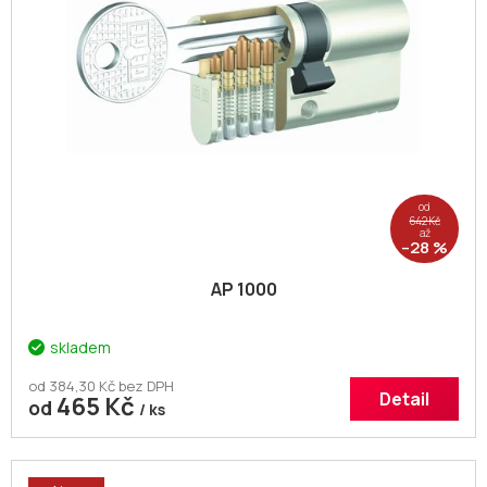
p
t
r
ů
o
d
u
k
t
ů
od
642 Kč
až
–28 %
AP 1000
skladem
od 384,30 Kč bez DPH
Detail
465 Kč
od
/ ks