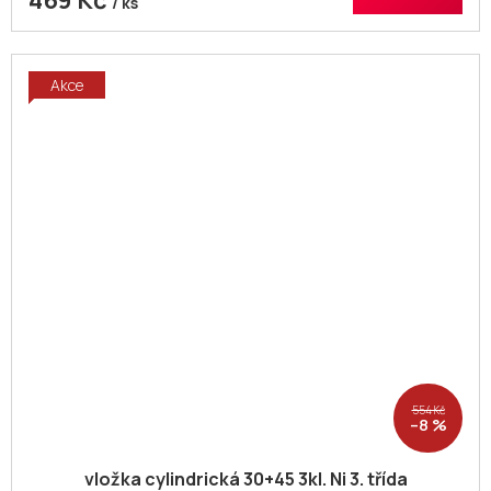
469 Kč
/ ks
Akce
554 Kč
–8 %
vložka cylindrická 30+45 3kl. Ni 3. třída