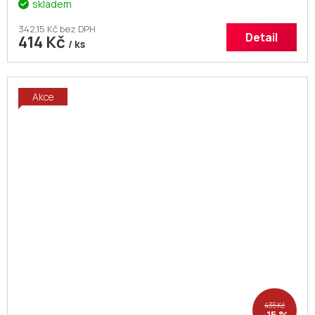
skladem
342,15 Kč bez DPH
Detail
414 Kč
/ ks
Akce
435 Kč
–15 %