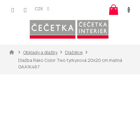
Přejít
Nákup
na
CZK
košík
obsah
Domů
Obklady a dlažby
Dlaždice
Dlažba Rako Color Two tyrkysová 20x20 cm matná
GAA1K467