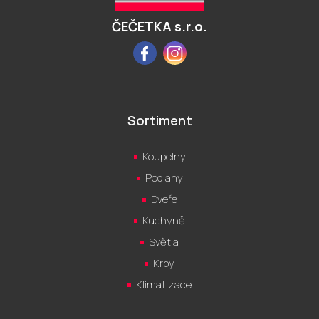
í
ČEČETKA s.r.o.
Facebook
Instagram
Sortiment
Koupelny
Podlahy
Dveře
Kuchyně
Světla
Krby
Klimatizace