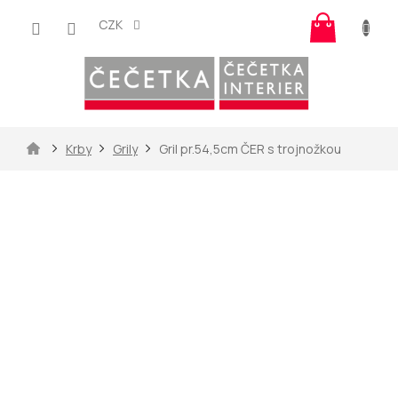
Přejít
Nákup
na
CZK
košík
obsah
Domů
Krby
Grily
Gril pr.54,5cm ČER s trojnožkou