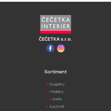
Z
á
p
a
t
í
ČEČETKA s.r.o.
Facebook
Instagram
Sortiment
Koupelny
Podlahy
Dveře
Kuchyně