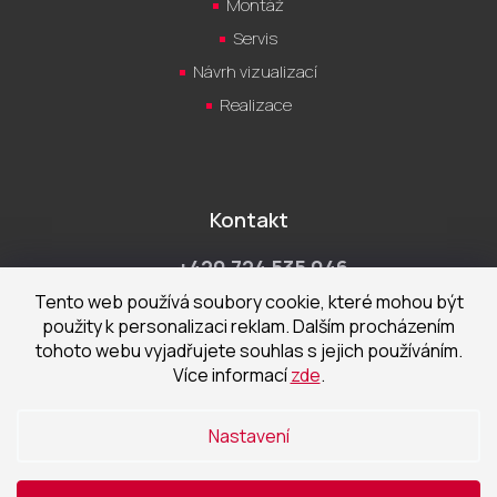
Montáž
Servis
Návrh vizualizací
Realizace
Kontakt
+420 724 535 046
Po-Pá 9:00 - 18:00 hod
Tento web používá soubory cookie, které mohou být
použity k personalizaci reklam. Dalším procházením
obchod@cecetka.cz
tohoto webu vyjadřujete souhlas s jejich používáním.
Více informací
zde
.
Showroom a prodejna
U Staré trati 1652
Nastavení
370 01 České Budějovice