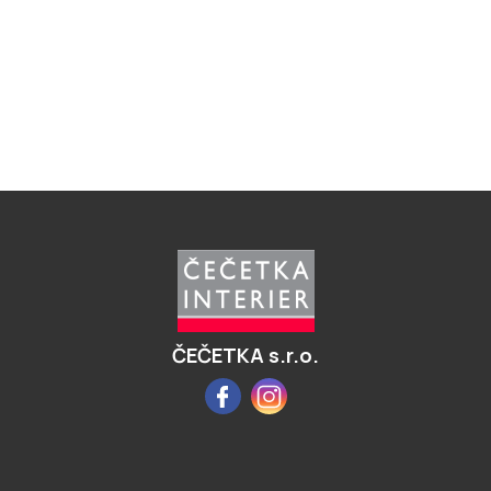
Z
á
p
a
t
í
ČEČETKA s.r.o.
Facebook
Instagram