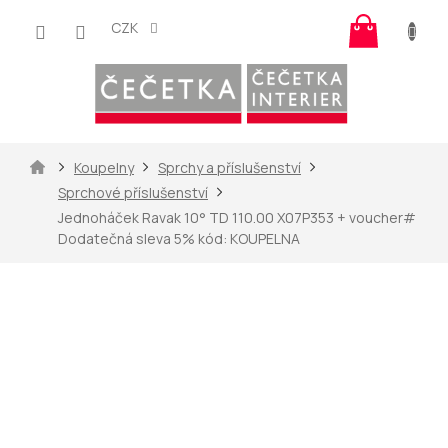
Přejít
Nákup
na
CZK
košík
obsah
Domů
Koupelny
Sprchy a příslušenství
Sprchové příslušenství
Jednoháček Ravak 10° TD 110.00 X07P353
+ voucher#
Dodatečná sleva 5% kód: KOUPELNA