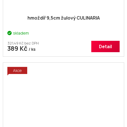
hmoždíř 9,5cm žulový CULINARIA
skladem
321,49 Kč bez DPH
Detail
389 Kč
/ ks
Akce