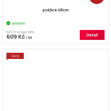
poklice 48cm
skladem
503,31 Kč bez DPH
Detail
609 Kč
/ ks
Akce