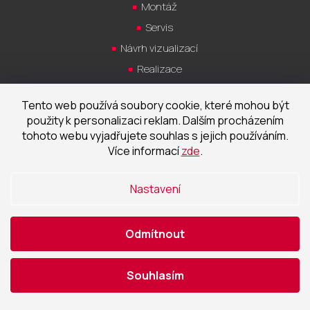
Montáž
Servis
Návrh vizualizací
Realizace
Tento web používá soubory cookie, které mohou být
použity k personalizaci reklam. Dalším procházením
tohoto webu vyjadřujete souhlas s jejich používáním.
Kontakt
Více informací
zde
.
+420 724 535 046
Po-Pá 9:00 - 18:00 hod
Nastavení
obchod@cecetka.cz
Odmítnout
Showroom a prodejna
U Staré trati 1652
Souhlasím
370 01 České Budějovice