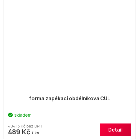
forma zapékací obdélníková CUL
skladem
404,13 Kč bez DPH
Detail
489 Kč
/ ks