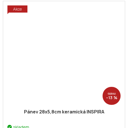
Akce
568 Kč
–13 %
Pánev 28x5,8cm keramická INSPIRA
skladem