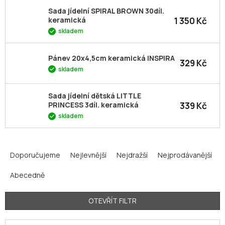
Sada jídelní SPIRAL BROWN 30díl.
1 350 Kč
keramická
skladem
Pánev 20x4,5cm keramická INSPIRA
329 Kč
skladem
Sada jídelní dětská LITTLE
339 Kč
PRINCESS 3díl. keramická
skladem
Ř
a
Doporučujeme
Nejlevnější
Nejdražší
Nejprodávanější
z
Abecedně
e
n
í
OTEVŘÍT FILTR
p