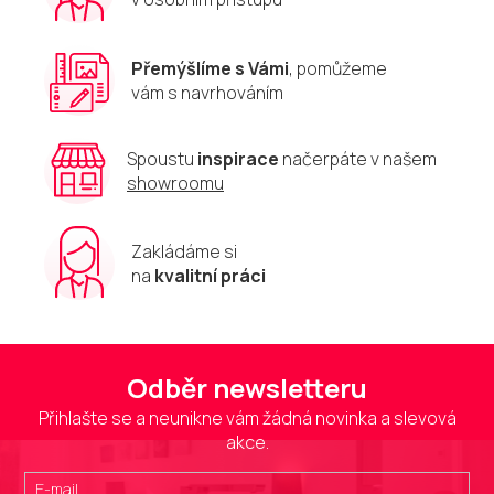
k
y
v
Přemýšlíme s Vámi
, pomůžeme
ý
vám s navrhováním
p
i
s
u
Spoustu
inspirace
načerpáte v našem
showroomu
Zakládáme si
na
kvalitní práci
Odběr newsletteru
Přihlašte se a neunikne vám žádná novinka a slevová
akce.
E-mail