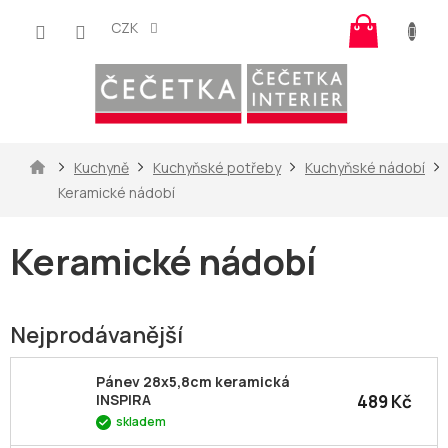
Přejít
Nákup
na
CZK
košík
obsah
Domů
Kuchyně
Kuchyňské potřeby
Kuchyňské nádobí
Keramické nádobí
Keramické nádobí
Nejprodávanější
Pánev 28x5,8cm keramická
489 Kč
INSPIRA
skladem