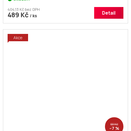
404,13 Kč bez DPH
Detail
489 Kč
/ ks
Akce
661 Kč
–7 %