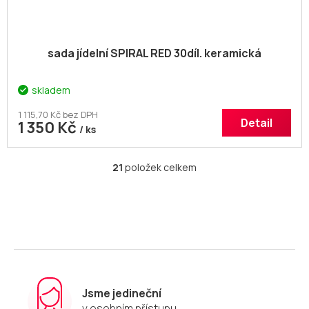
sada jídelní SPIRAL RED 30díl. keramická
skladem
1 115,70 Kč bez DPH
Detail
1 350 Kč
/ ks
21
položek celkem
O
v
l
á
d
a
c
í
p
r
Jsme jedineční
v
v osobním přístupu