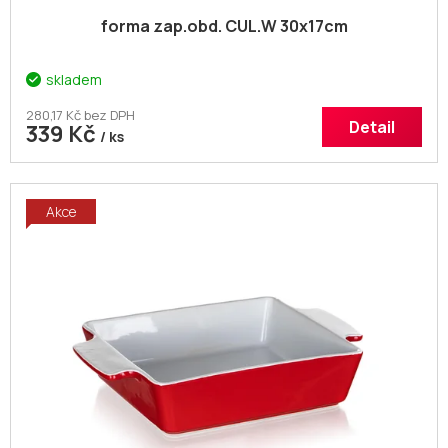
forma zap.obd. CUL.W 30x17cm
skladem
280,17 Kč bez DPH
Detail
339 Kč
/ ks
Akce