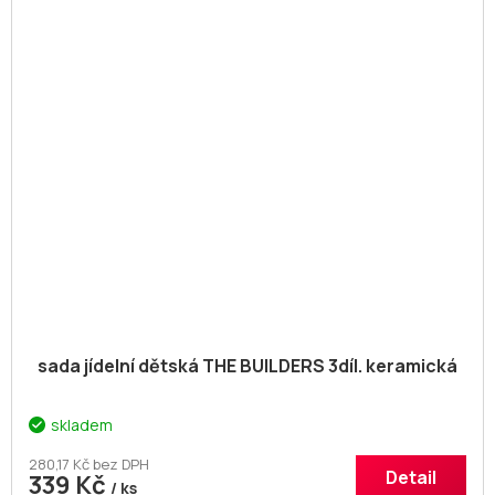
sada jídelní dětská THE BUILDERS 3díl. keramická
skladem
280,17 Kč bez DPH
Detail
339 Kč
/ ks