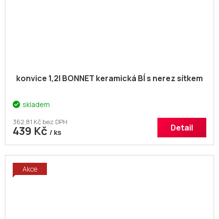
konvice 1,2l BONNET keramická BÍ s nerez sítkem
skladem
362,81 Kč bez DPH
Detail
439 Kč
/ ks
Akce