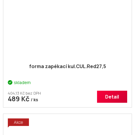
forma zapékací kul.CUL.Red27,5
skladem
404,13 Kč bez DPH
Detail
489 Kč
/ ks
Akce