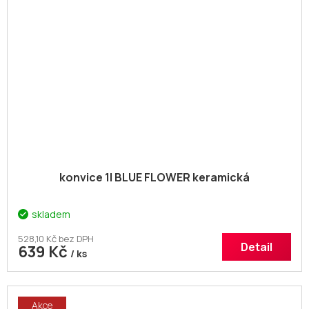
konvice 1l BLUE FLOWER keramická
skladem
528,10 Kč bez DPH
Detail
639 Kč
/ ks
Akce