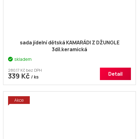
sada jídelní dětská KAMARÁDI Z DŽUNGLE
3díl.keramická
skladem
280,17 Kč bez DPH
Detail
339 Kč
/ ks
Akce