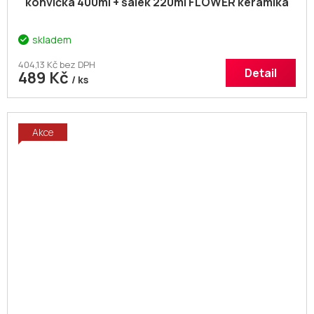
konvička 400ml + šálek 220ml FLOWER keramika
skladem
404,13 Kč bez DPH
Detail
489 Kč
/ ks
Akce