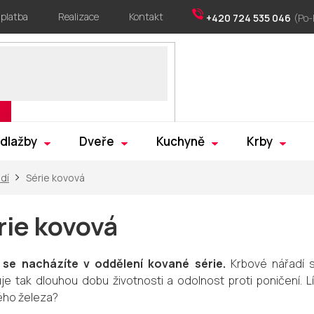
 platba
Realizace
Kontakt
+420 724 535 046
 dlažby
Dveře
Kuchyně
Krby
dí
Série kovová
rie kovová
 se nacházíte v oddělení kované série.
Krbové nářadí s
je tak dlouhou dobu životnosti a odolnost proti poničení. 
ho železa?