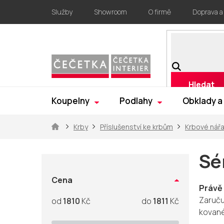
Přejít
Služby
Showroom
O firmě
Doprava a
na
obsah
Hledat
Koupelny
Podlahy
Obklady a
Domů
Krby
Příslušenství ke krbům
Krbové nářa
P
o
Sé
s
t
Cena
Právě
r
Zaruču
1810
Kč
1811
Kč
a
kované
n