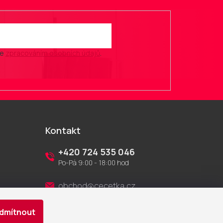
se
zpracováním osobních údajů
.
Kontakt
+420 724 535 046
Po-Pá 9:00 - 18:00 hod
obchod@cecetka.cz
dmítnout
Showroom a prodejna
U Staré trati 1652