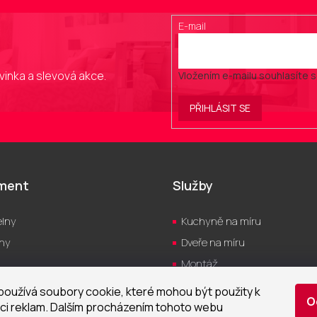
p
i
E-mail
s
u
vinka a slevová akce.
Vložením e-mailu souhlasíte 
PŘIHLÁSIT SE
iment
Služby
lny
Kuchyně na míru
hy
Dveře na míru
Montáž
yně
Servis
oužívá soubory cookie, které mohou být použity k
O
a
Návrh vizualizací
ci reklam. Dalším procházením tohoto webu