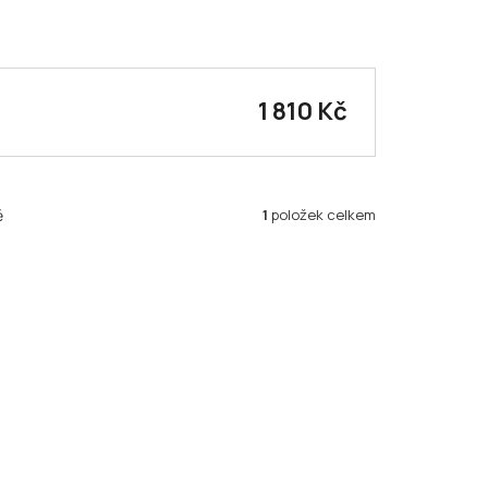
1 810 Kč
1
položek celkem
ě