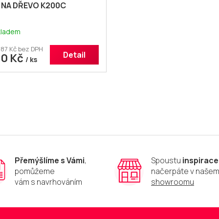
 NA DŘEVO K200C
kladem
,87 Kč bez DPH
Detail
10 Kč
/ ks
O
v
l
á
d
a
c
í
p
Přemýšlíme s Vámi
,
Spoustu
inspirace
r
pomůžeme
načerpáte v naše
v
vám s navrhováním
showroomu
k
y
v
ý