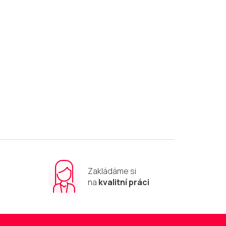
Zakládáme si
m
na
kvalitní práci