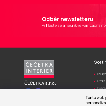
Odběr newsletteru
Přihlašte se a neunikne vám žádná no
Z
á
p
Sort
a
t
Koupe
í
Podla
ČEČETKA s.r.o.
Dveře
Facebook
Instagram
Kuch
Tento web p
Světl
personaliza