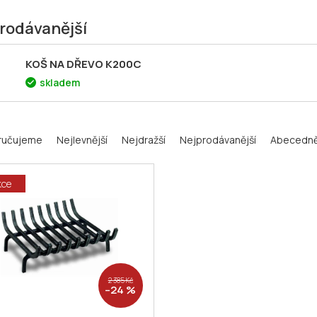
rodávanější
KOŠ NA DŘEVO K200C
skladem
ručujeme
Nejlevnější
Nejdražší
Nejprodávanější
Abecedn
kce
2 385 Kč
–24 %