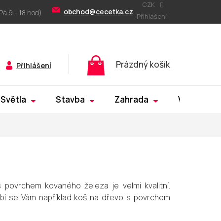
CZK
obchod@cecetka.cz
Přihlášení
Nákupní
Prázdný košík
Přihlášení
košík
Světla
Stavba
Zahrada
Výprodej
 povrchem kovaného železa je velmi kvalitní.
Líbí se Vám například koš na dřevo s povrchem