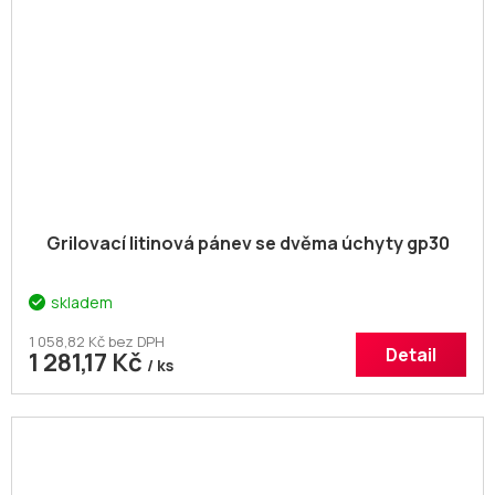
Grilovací litinová pánev se dvěma úchyty gp30
skladem
1 058,82 Kč bez DPH
Detail
1 281,17 Kč
/ ks