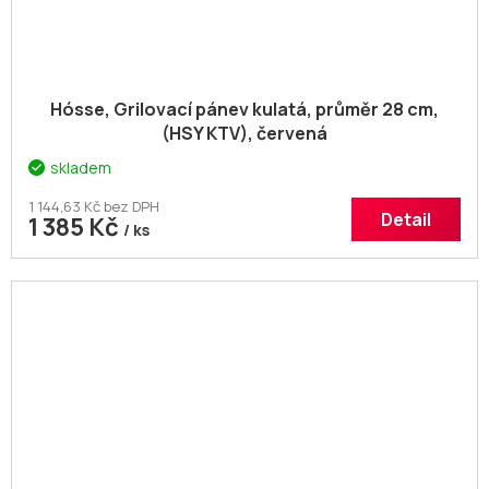
Hósse, Grilovací pánev kulatá, průměr 28 cm,
(HSY KTV), červená
skladem
1 144,63 Kč bez DPH
Detail
1 385 Kč
/ ks