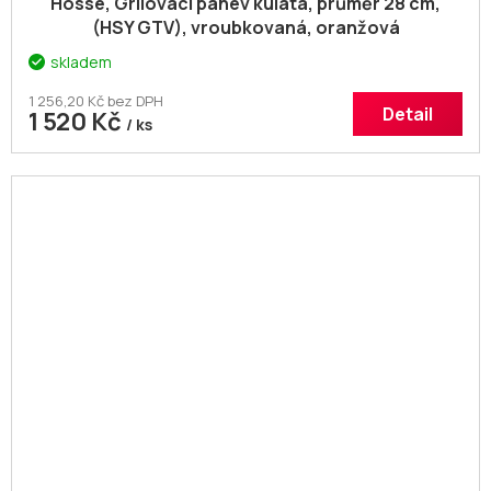
Hósse, Grilovací pánev kulatá, průměr 28 cm,
(HSY GTV), vroubkovaná, oranžová
skladem
1 256,20 Kč bez DPH
Detail
1 520 Kč
/ ks