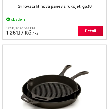
Grilovací litinová pánev s rukojetí gp30
skladem
1 058,82 Kč bez DPH
Detail
1 281,17 Kč
/ ks