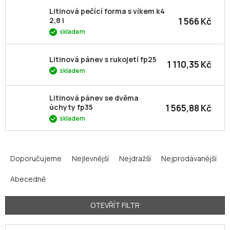
Litinová pečící forma s víkem k4
1 566 Kč
2,8 l
skladem
Litinová pánev s rukojetí fp25
1 110,35 Kč
skladem
Litinová pánev se dvěma
1 565,88 Kč
úchyty fp35
skladem
Ř
a
Doporučujeme
Nejlevnější
Nejdražší
Nejprodávanější
z
Abecedně
e
n
í
OTEVŘÍT FILTR
p