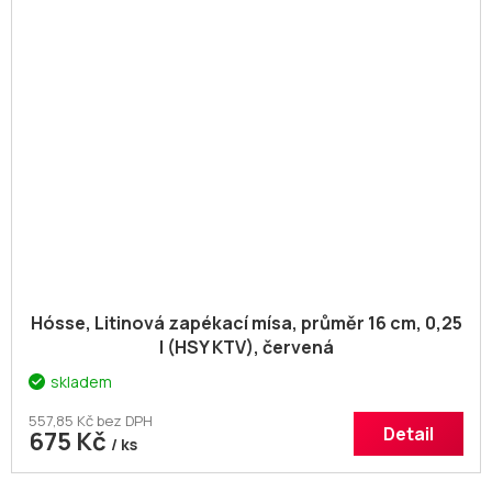
Hósse, Litinová zapékací mísa, průměr 16 cm, 0,25
l (HSY KTV), červená
skladem
557,85 Kč bez DPH
Detail
675 Kč
/ ks