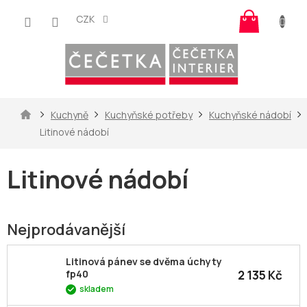
Přejít
Nákup
na
CZK
košík
obsah
Domů
Kuchyně
Kuchyňské potřeby
Kuchyňské nádobí
Litinové nádobí
Litinové nádobí
Nejprodávanější
Litinová pánev se dvěma úchyty
2 135 Kč
fp40
skladem