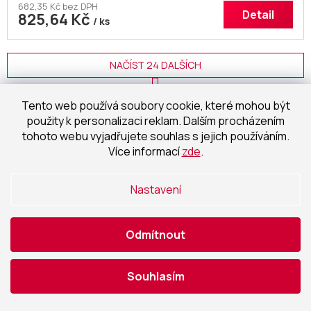
682,35 Kč bez DPH
Detail
825,64 Kč
/ ks
NAČÍST 24 DALŠÍCH
S
1
3
t
O
Tento web používá soubory cookie, které mohou být
r
49
položek celkem
v
á
použity k personalizaci reklam. Dalším procházením
l
NAHORU
n
tohoto webu vyjadřujete souhlas s jejich používáním.
á
k
Více informací
zde
.
o
d
v
a
á
c
n
Nastavení
í
í
p
r
v
Odmítnout
k
y
Jsme jedineční
v
Souhlasím
v osobním přístupu
ý
p