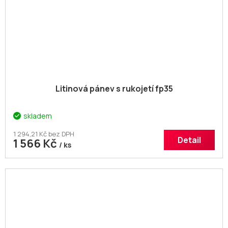
Litinová pánev s rukojetí fp35
skladem
1 294,21 Kč bez DPH
Detail
1 566 Kč
/ ks