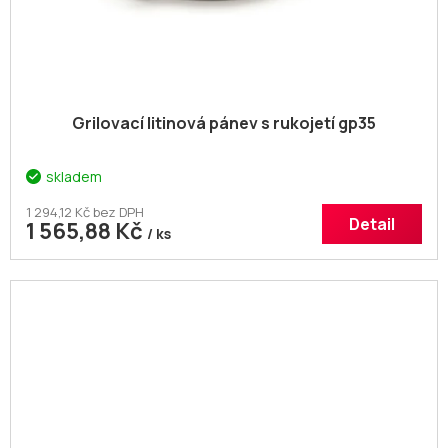
Grilovací litinová pánev s rukojetí gp35
skladem
1 294,12 Kč bez DPH
Detail
1 565,88 Kč
/ ks