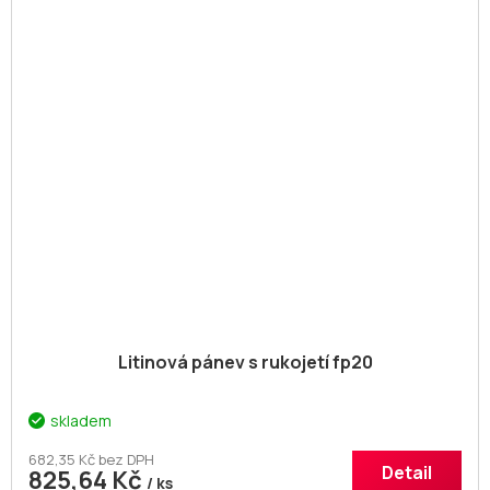
Litinová pánev s rukojetí fp20
skladem
682,35 Kč bez DPH
Detail
825,64 Kč
/ ks