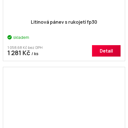
Litinová pánev s rukojetí fp30
skladem
1 058,68 Kč bez DPH
Detail
1 281 Kč
/ ks