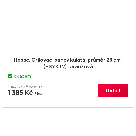
Hósse, Grilovací pánev kulatá, průměr 28 cm,
(HSY KTV), oranžová
skladem
1 144,63 Kč bez DPH
Detail
1 385 Kč
/ ks