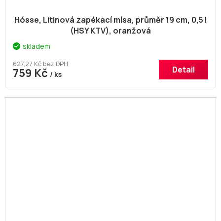
Hósse, Litinová zapékací mísa, průměr 19 cm, 0,5 l
(HSY KTV), oranžová
skladem
627,27 Kč bez DPH
Detail
759 Kč
/ ks