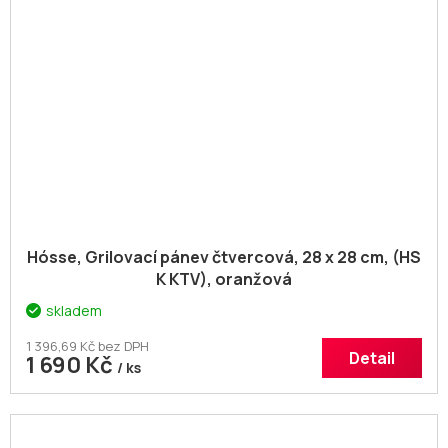
Hósse, Grilovací pánev čtvercová, 28 x 28 cm, (HS
K KTV), oranžová
skladem
1 396,69 Kč bez DPH
Detail
1 690 Kč
/ ks