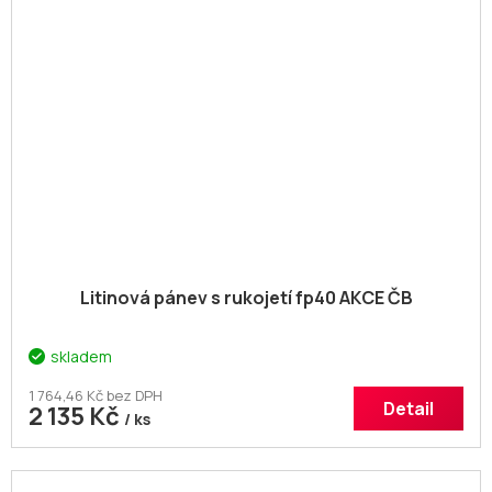
Litinová pánev s rukojetí fp40 AKCE ČB
skladem
1 764,46 Kč bez DPH
Detail
2 135 Kč
/ ks