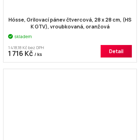
Hósse, Grilovací pánev čtvercová, 28 x 28 cm, (HS
K GTV), vroubkovaná, oranžová
skladem
1 418,18 Kč bez DPH
Detail
1 716 Kč
/ ks