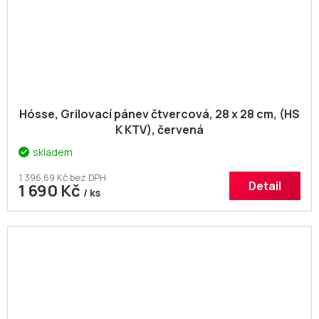
Hósse, Grilovací pánev čtvercová, 28 x 28 cm, (HS
K KTV), červená
skladem
1 396,69 Kč bez DPH
Detail
1 690 Kč
/ ks