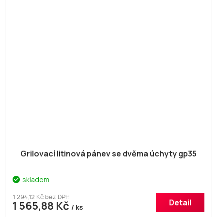
Grilovací litinová pánev se dvěma úchyty gp35
skladem
1 294,12 Kč bez DPH
Detail
1 565,88 Kč
/ ks