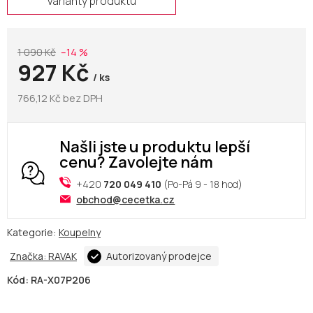
Varianty produktu
1 090 Kč
–14 %
927 Kč
/ ks
766,12 Kč bez DPH
Našli jste u produktu lepší
cenu? Zavolejte nám
+420
720 049 410
(Po-Pá 9 - 18 hod)
obchod@cecetka.cz
Kategorie:
Koupelny
Značka:
RAVAK
Autorizovaný prodejce
Kód:
RA-X07P206