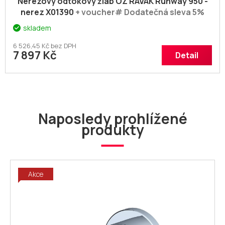
Nerezový odtokový žlab OZ RAVAK Runway 950 -
nerez X01390
+ voucher# Dodatečná sleva 5%
kód: KOUPELNA
skladem
6 526,45 Kč bez DPH
7 897 Kč
Detail
Naposledy prohlížené
produkty
Akce