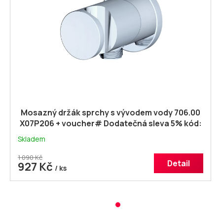
Mosazný držák sprchy s vývodem vody 706.00
X07P206 + voucher# Dodatečná sleva 5% kód:
KOUPELNA
Skladem
1 090 Kč
Detail
927 Kč
/ ks