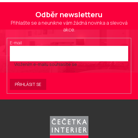
Odběr newsletteru
Přihlašte se a neunikne vám žádná novinka a slevová
akce.
E-mail
Vložením e-mailu souhlasíte se
zpracováním osobních
údajů
.
PŘIHLÁSIT SE
Z
á
p
a
t