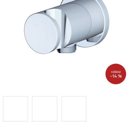
1 090 Kč
–14 %