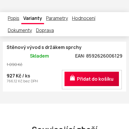
Popis
Varianty
Parametry
Hodnocení
Dokumenty
Doprava
Stěnový vývod s držákem sprchy
Skladem
EAN:
8592626006129
1 090 Kč
927 Kč
/ ks
Do košíku
766,12 Kč bez DPH