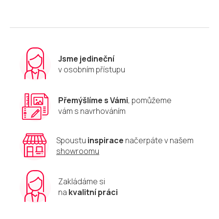
Jsme jedineční
v osobním přístupu
Přemýšlíme s Vámi
, pomůžeme
vám s navrhováním
Spoustu
inspirace
načerpáte v našem
showroomu
Zakládáme si
na
kvalitní práci