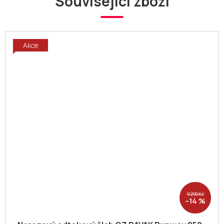
Související zboží
Akce
9 290 Kč
–14 %