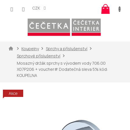
Přejít
Nákup
na
CZK
košík
obsah
Domů
Koupelny
Sprchy a příslušenství
Sprchové příslušenství
Mosazný držák sprchy s vývodem vody 706.00
X07P206
+ voucher# Dodatečná sleva 5% kód:
KOUPELNA
Akce