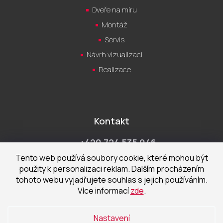
Dveře na míru
Montáž
Servis
Návrh vizualizací
Realizace
Kontakt
+420 724 535 046
Po-Pá 9:00 - 18:00 hod
Tento web používá soubory cookie, které mohou být
použity k personalizaci reklam. Dalším procházením
obchod@cecetka.cz
tohoto webu vyjadřujete souhlas s jejich používáním.
Více informací
zde
.
Showroom a prodejna
U Staré trati 1652
Nastavení
370 01 České Budějovice