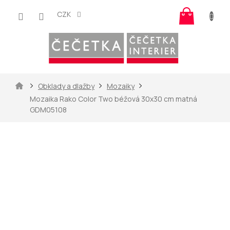
Přejít
Nákup
na
CZK
košík
obsah
Domů
Obklady a dlažby
Mozaiky
Mozaika Rako Color Two béžová 30x30 cm matná
GDM05108