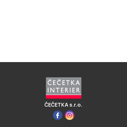
Z
á
p
a
t
í
ČEČETKA s.r.o.
Facebook
Instagram