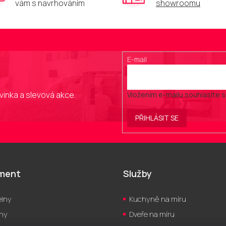
vám s navrhováním
showroomu
E-mail
vinka a slevová akce.
Vložením e-mailu souhlasíte 
PŘIHLÁSIT SE
iment
Služby
lny
Kuchyně na míru
hy
Dveře na míru