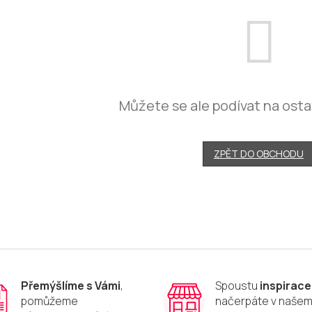
Můžete se ale podívat na osta
ZPĚT DO OBCHODU
Přemýšlíme s Vámi
,
Spoustu
inspirace
pomůžeme
načerpáte v naše