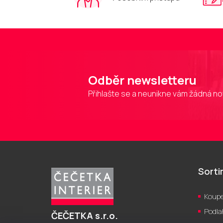
Odběr newsletteru
Přihlašte se a neunikne vám žádná no
Z
á
p
Sort
a
t
Koupe
í
Podla
ČEČETKA s.r.o.