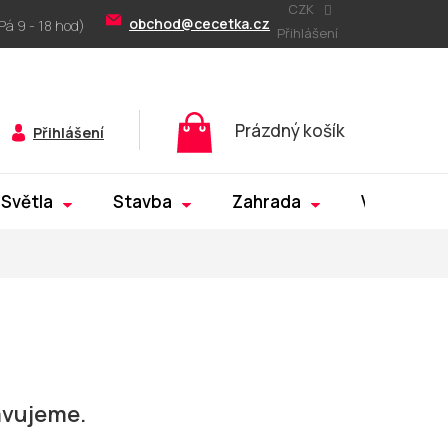
CZK
obchod@cecetka.cz
Přihlášení
Nákupní
Prázdný košík
Přihlášení
košík
Světla
Stavba
Zahrada
Výprodej
avujeme.