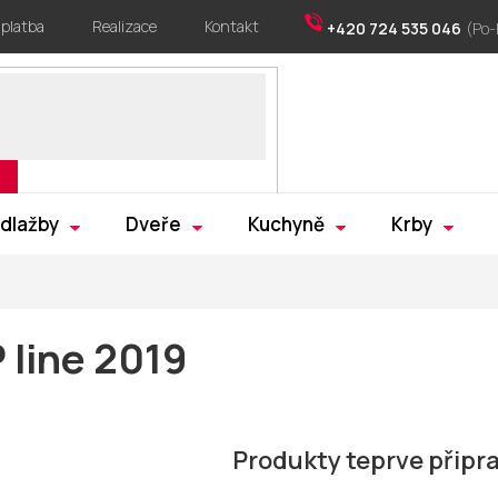
 platba
Realizace
Kontakt
+420 724 535 046
 dlažby
Dveře
Kuchyně
Krby
 line 2019
Produkty teprve připr