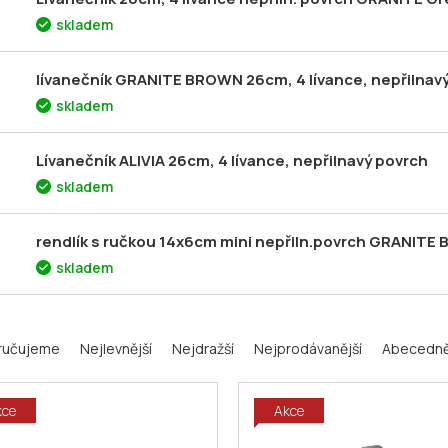
skladem
lívanečník GRANITE BROWN 26cm, 4 lívance, nepřilnav
skladem
Lívanečník ALIVIA 26cm, 4 lívance, nepřilnavý povrch
skladem
rendlík s ručkou 14x6cm mini nepřiln.povrch GRANITE 
skladem
ručujeme
Nejlevnější
Nejdražší
Nejprodávanější
Abecedn
kce
Akce