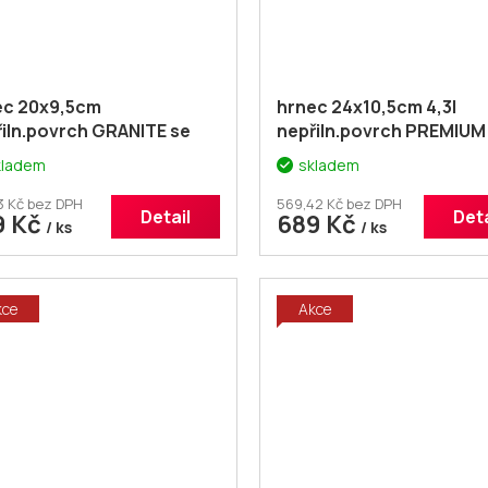
ec 20x9,5cm
hrnec 24x10,5cm 4,3l
iln.povrch GRANITE se
nepřiln.povrch PREMIUM
poklicí
Brown
kladem
skladem
3 Kč bez DPH
569,42 Kč bez DPH
Detail
Deta
9 Kč
689 Kč
/ ks
/ ks
kce
Akce