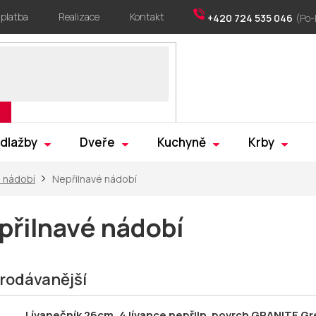
 platba
Realizace
Kontakt
+420 724 535 046
 dlažby
Dveře
Kuchyně
Krby
 nádobí
Nepřilnavé nádobí
přilnavé nádobí
rodávanější
Lívanečník 26cm, 4 lívance nepřiln. povrch GRANITE Gr