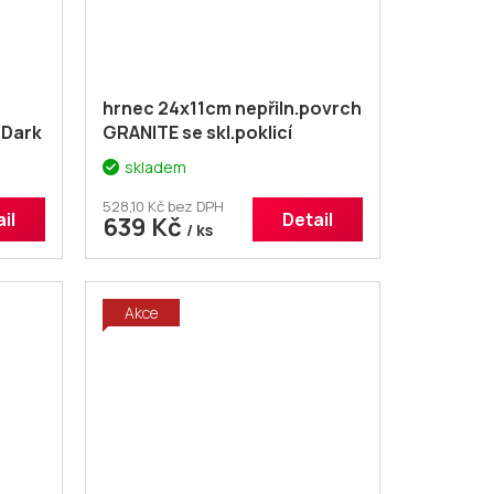
hrnec 24x11cm nepřiln.povrch
 Dark
GRANITE se skl.poklicí
skladem
528,10 Kč bez DPH
il
Detail
639 Kč
/ ks
Akce