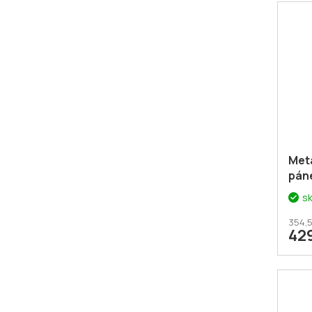
Meta
pán
s
354,5
42