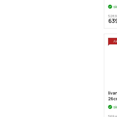
s
528,1
63
A
lív
26cm
pov
s
569,4