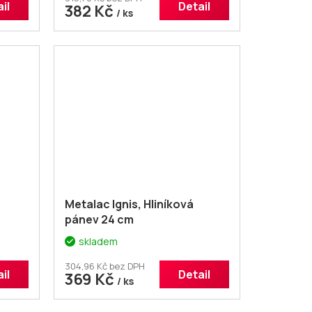
il
Detail
382 Kč
/ ks
Metalac Ignis, Hliníková
pánev 24 cm
skladem
304,96 Kč bez DPH
il
Detail
369 Kč
/ ks