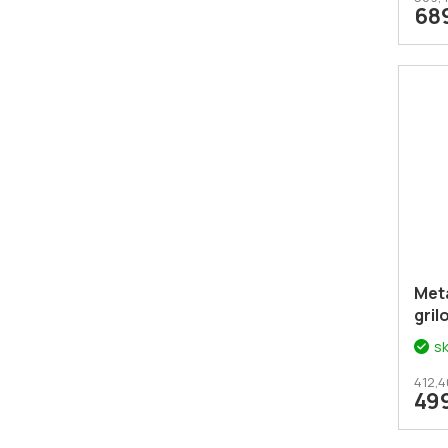
68
Meta
gril
s
412,4
49