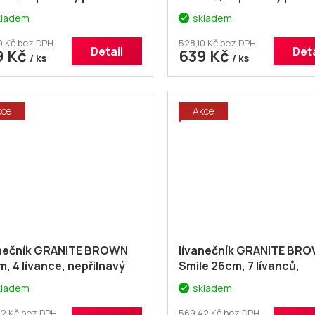
kladem
skladem
0 Kč bez DPH
528,10 Kč bez DPH
Detail
Deta
9 Kč
639 Kč
/ ks
/ ks
kce
Akce
anečník GRANITE BROWN
lívanečník GRANITE BR
, 4 lívance, nepřilnavý
Smile 26cm, 7 lívanců,
rch
nepřilnavý povrch
kladem
skladem
2 Kč bez DPH
569,42 Kč bez DPH