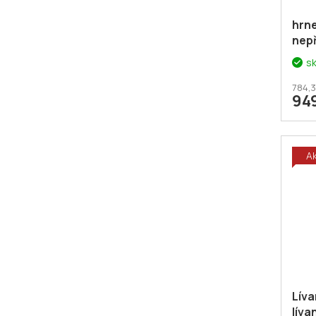
hrne
nep
PLA
s
784,3
94
A
Líva
líva