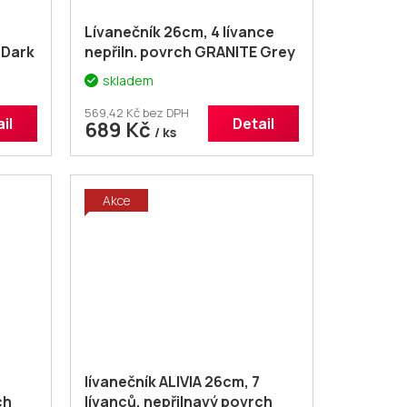
Lívanečník 26cm, 4 lívance
 Dark
nepřiln. povrch GRANITE Grey
oma
skladem
569,42 Kč bez DPH
il
Detail
689 Kč
/ ks
Akce
lívanečník ALIVIA 26cm, 7
ch
lívanců, nepřilnavý povrch