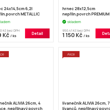
c 24x14,5cm 6,2l
hrnec 28x12,5cm
řiln.povrch METALLIC
nepřiln.povrch PREMIUM
TINUM
Brown se skl.poklicí,ar
kladem
skladem
knob
0 Kč bez DPH
950,41 Kč bez DPH
Detail
Deta
9 Kč
1 150 Kč
/ ks
/ ks
kce
Akce
nečník ALIVIA 26cm, 4
lívanečník ALIVIA 26cm, 7
nce, nepřilnavý povrch
lívanců, nepřilnavý povr