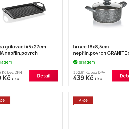
a grilovací 45x27cm
hrnec 18x8,5cm
IA nepřiln.povrch
nepřiln.povrch GRANITE 
skl.poklicí
kladem
skladem
5 Kč bez DPH
362,81 Kč bez DPH
Detail
Deta
9 Kč
439 Kč
/ ks
/ ks
kce
Akce