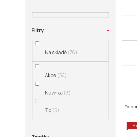
n
í
p
a
Filtry
n
e
l
Na skladě
76
Akce
54
Novinka
3
Ř
a
Dopo
Tip
0
z
V
e
A
ý
n
p
í