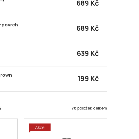
689 Kč
ý povrch
689 Kč
639 Kč
Brown
199 Kč
78
položek celkem
ě
Akce