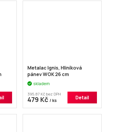
Metalac Ignis, Hliníková
m
pánev WOK 26 cm
skladem
395,87 Kč bez DPH
il
Detail
479 Kč
/ ks