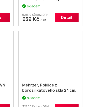
skladem
528,10 Kč bez DPH
il
Detail
639 Kč
/ ks
OWN
Mehrzer, Poklice z
borosilikátového skla 24 cm,
odolná do 550°C, je vhodná
skladem
na všechny pánve Mehrzer 24
cm
315,70 Kč bez DPH