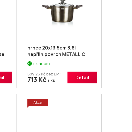
hrnec 20x13,5cm 3,6l
se
nepřiln.povrch METALLIC
PLATINUM se skl.poklicí
skladem
589,26 Kč bez DPH
il
Detail
713 Kč
/ ks
Akce