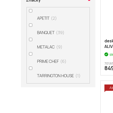
Značky
i
p
s
r
p
o
APETIT
2
r
d
o
u
BANQUET
39
d
k
u
t
desk
k
ALIV
ů
METALAC
9
t
s
ů
PRIME CHEF
6
701,6
84
TARRINGTON HOUSE
1
A