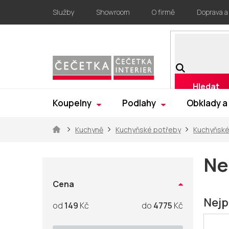
Přejít
Služby
Showroom
O firmě
Doprava a
na
obsah
Hledat
Koupelny
Podlahy
Obklady a
Domů
Kuchyně
Kuchyňské potřeby
Kuchyňské
P
o
Ne
s
t
Cena
r
Nejp
149
Kč
4775
Kč
a
n