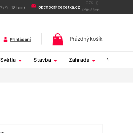
CZK
obchod@cecetka.cz
Přihlášení
Nákupní
Prázdný košík
Přihlášení
košík
Světla
Stavba
Zahrada
Výprodej
ey