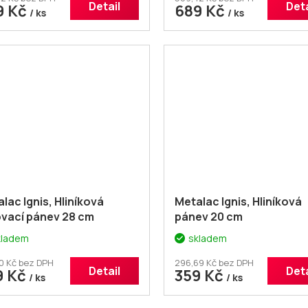
Detail
Deta
9 Kč
689 Kč
/ ks
/ ks
lac Ignis, Hliníková
Metalac Ignis, Hliníková
ovací pánev 28 cm
pánev 20 cm
kladem
skladem
0 Kč bez DPH
296,69 Kč bez DPH
Detail
Deta
9 Kč
359 Kč
/ ks
/ ks