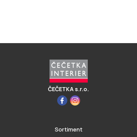
Z
á
p
a
t
í
ČEČETKA s.r.o.
Facebook
Instagram
Sortiment