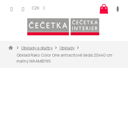
Přejít
Nákup
na
CZK
košík
obsah
Domů
Obklady a dlažby
Obklady
Obklad Rako Color One antracitově šedá 20x40 cm
matný WAAMB765