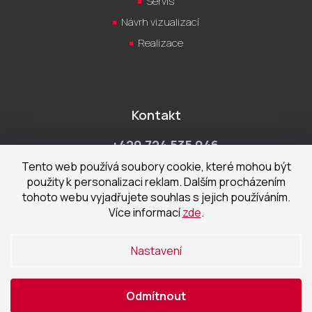
Servis
Návrh vizualizací
Realizace
Kontakt
+420 724 535 046
Po-Pá 9:00 - 18:00 hod
Tento web používá soubory cookie, které mohou být
použity k personalizaci reklam. Dalším procházením
obchod@cecetka.cz
tohoto webu vyjadřujete souhlas s jejich používáním.
Více informací
zde
.
Showroom a prodejna
U Staré trati 1652
Nastavení
370 01 České Budějovice
Odmítnout