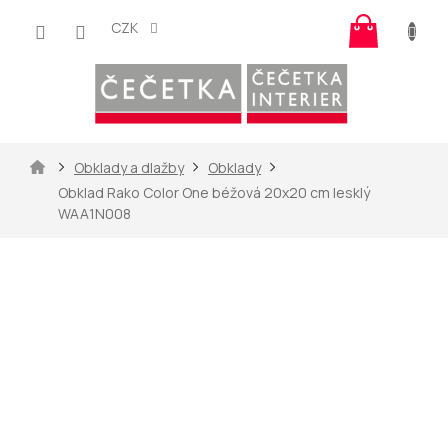
Přejít
Nákup
na
CZK
košík
obsah
Domů
Obklady a dlažby
Obklady
Obklad Rako Color One béžová 20x20 cm lesklý
WAA1N008