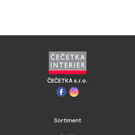
Z
á
p
a
t
í
ČEČETKA s.r.o.
Facebook
Instagram
Sortiment