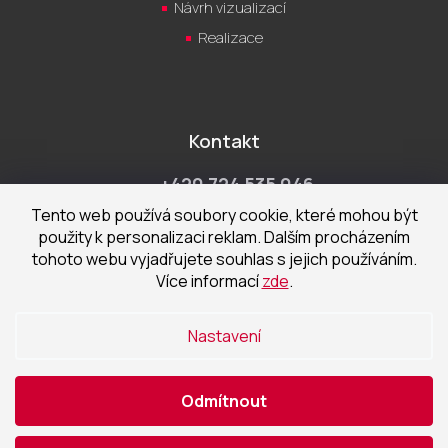
Návrh vizualizací
Realizace
Kontakt
+420 724 535 046
Po-Pá 9:00 - 18:00 hod
Tento web používá soubory cookie, které mohou být
použity k personalizaci reklam. Dalším procházením
obchod@cecetka.cz
tohoto webu vyjadřujete souhlas s jejich používáním.
Více informací
zde
.
Showroom a prodejna
U Staré trati 1652
Nastavení
370 01 České Budějovice
Odmítnout
Vytvořil Shoptet