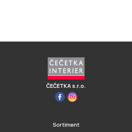
Z
á
p
a
t
í
ČEČETKA s.r.o.
Facebook
Instagram
Sortiment