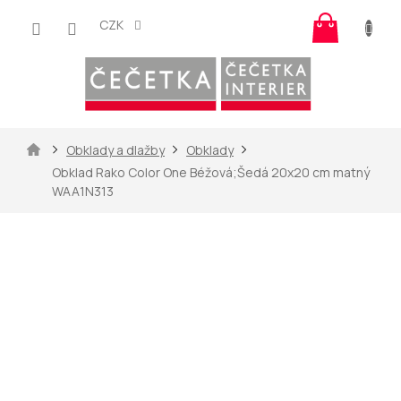
Přejít
Nákup
na
CZK
košík
obsah
Domů
Obklady a dlažby
Obklady
Obklad Rako Color One Béžová;Šedá 20x20 cm matný
WAA1N313