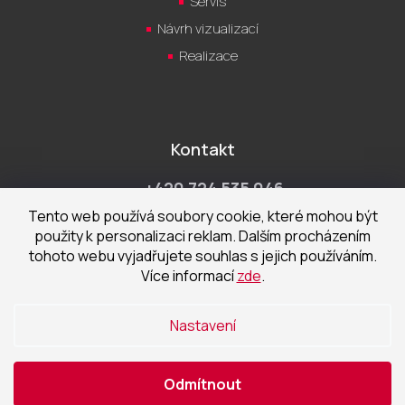
Servis
Návrh vizualizací
Realizace
Kontakt
+420 724 535 046
Po-Pá 9:00 - 18:00 hod
Tento web používá soubory cookie, které mohou být
použity k personalizaci reklam. Dalším procházením
obchod@cecetka.cz
tohoto webu vyjadřujete souhlas s jejich používáním.
Více informací
zde
.
Showroom a prodejna
U Staré trati 1652
Nastavení
370 01 České Budějovice
Odmítnout