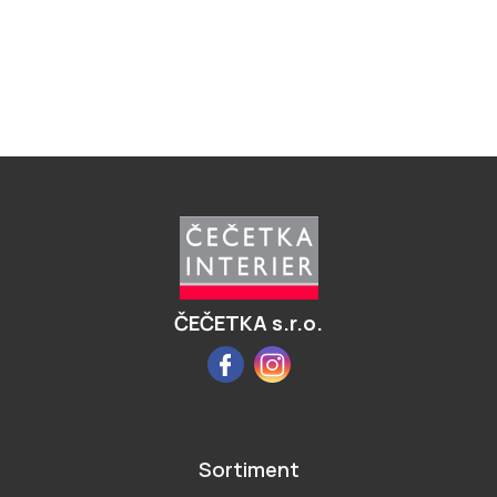
Z
á
p
a
t
í
ČEČETKA s.r.o.
Facebook
Instagram
Sortiment