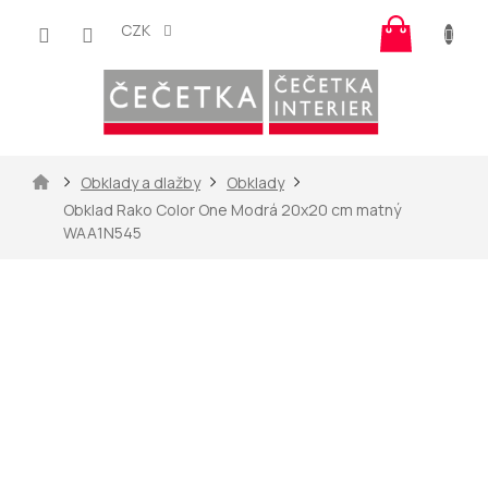
Přejít
Nákup
na
CZK
košík
obsah
Domů
Obklady a dlažby
Obklady
Obklad Rako Color One Modrá 20x20 cm matný
WAA1N545