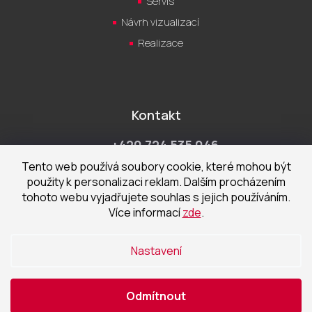
Servis
Návrh vizualizací
Realizace
Kontakt
+420 724 535 046
Po-Pá 9:00 - 18:00 hod
Tento web používá soubory cookie, které mohou být
použity k personalizaci reklam. Dalším procházením
obchod@cecetka.cz
tohoto webu vyjadřujete souhlas s jejich používáním.
Více informací
zde
.
Showroom a prodejna
U Staré trati 1652
Nastavení
370 01 České Budějovice
Odmítnout