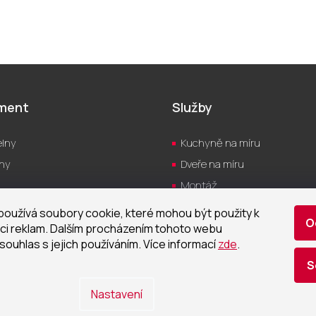
iment
Služby
lny
Kuchyně na míru
hy
Dveře na míru
Montáž
yně
Servis
oužívá soubory cookie, které mohou být použity k
O
a
Návrh vizualizací
ci reklam. Dalším procházením tohoto webu
souhlas s jejich používáním. Více informací
zde
.
Realizace
S
tizace
Nastavení
ena.
Upravit nastavení cookies