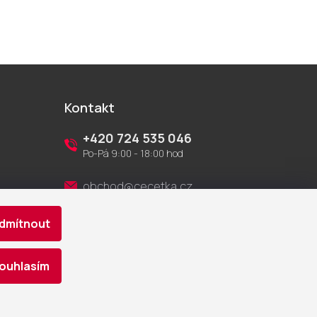
Kontakt
+420 724 535 046
Po-Pá 9:00 - 18:00 hod
obchod@cecetka.cz
dmítnout
Showroom a prodejna
U Staré trati 1652
370 01 České Budějovice
ouhlasím
Vytvořil Shoptet