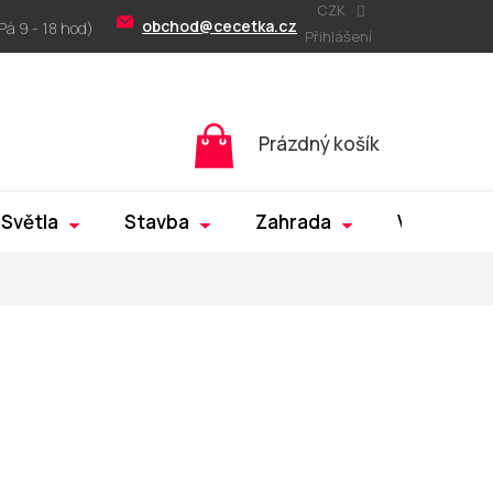
CZK
obchod@cecetka.cz
Přihlášení
Nákupní
Prázdný košík
košík
Světla
Stavba
Zahrada
Výprodej