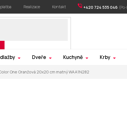
 platba
Realizace
Kontakt
+420 724 535 046
 dlažby
Dveře
Kuchyně
Krby
Color One Oranžová 20x20 cm matný WAA1N282