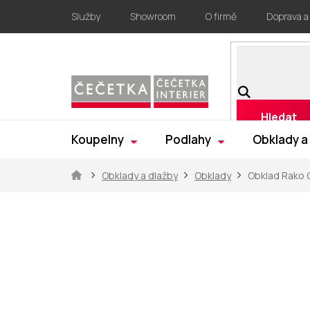
Přejít
Služby
Showroom
O firmě
Doprava a
na
obsah
Hledat
Koupelny
Podlahy
Obklady a
Domů
Obklady a dlažby
Obklady
Obklad Rako 