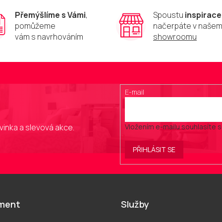
í
p
Přemýšlíme s Vámi
,
Spoustu
inspirace
r
pomůžeme
načerpáte v naše
v
vám s navrhováním
showroomu
k
y
v
ý
p
i
E-mail
s
u
vinka a slevová akce.
Vložením e-mailu souhlasíte 
PŘIHLÁSIT SE
iment
Služby