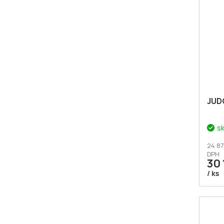
JUD
s
24 87
DPH
30 
/ ks