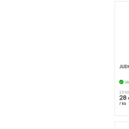
JUD
s
23 50
28 
/ ks