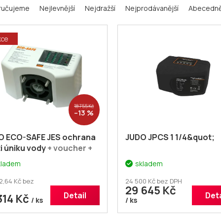
ručujeme
Nejlevnější
Nejdražší
Nejprodávanější
Abecedn
kce
18 755 Kč
–13 %
O ECO-SAFE JES ochrana
JUDO JPCS 1 1/4&quot;
i úniku vody
+ voucher +
atečná sleva 3% kód:
kladem
skladem
MA
2,64 Kč bez
24 500 Kč bez DPH
29 645 Kč
Detail
Deta
314 Kč
/ ks
/ ks