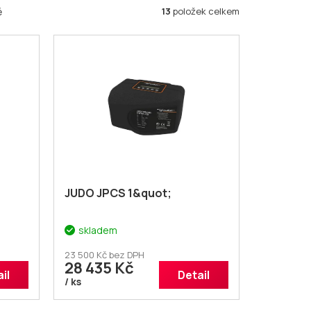
13
položek celkem
ě
JUDO JPCS 1&quot;
skladem
23 500 Kč bez DPH
28 435 Kč
il
Detail
/ ks