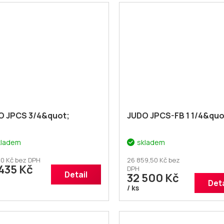
O JPCS 3/4&quot;
JUDO JPCS-FB 1 1/4&quo
kladem
skladem
0 Kč bez DPH
26 859,50 Kč bez
435 Kč
DPH
Detail
32 500 Kč
Deta
/ ks