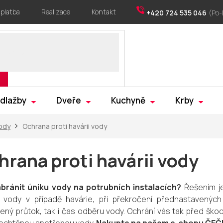
 platba
Realizace
Kontakt
+420 724 535 046
 dlažby
Dveře
Kuchyně
Krby
ody
Ochrana proti havárii vody
hrana proti havárii vody
bránit úniku vody na potrubních instalacích?
Řešením j
 vody v případě havárie, při překročení přednastavených 
ený průtok, tak i čas odběru vody. Ochrání vás tak před šk