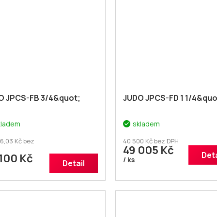
O JPCS-FB 3/4&quot;
JUDO JPCS-FD 1 1/4&quo
kladem
skladem
6,03 Kč bez
40 500 Kč bez DPH
49 005 Kč
Deta
100 Kč
/ ks
Detail