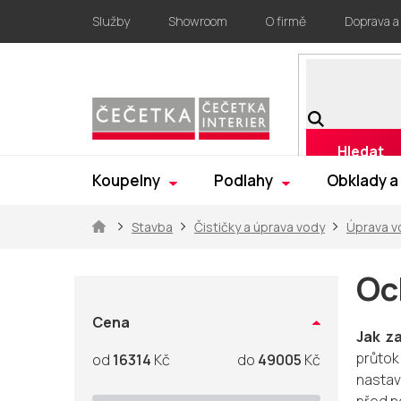
Přejít
Služby
Showroom
O firmě
Doprava a
na
obsah
Hledat
Koupelny
Podlahy
Obklady a
Domů
Stavba
Čističky a úprava vody
Úprava v
P
o
Oc
s
t
Cena
Jak za
r
průtok
16314
Kč
49005
Kč
a
nastav
n