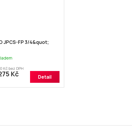
O JPCS-FP 3/4&quot;
kladem
0 Kč bez DPH
275 Kč
Detail
O
v
l
á
d
a
c