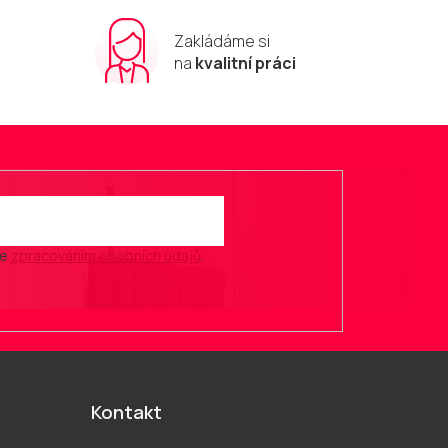
Zakládáme si
m
na
kvalitní práci
se
zpracováním osobních údajů
.
Kontakt