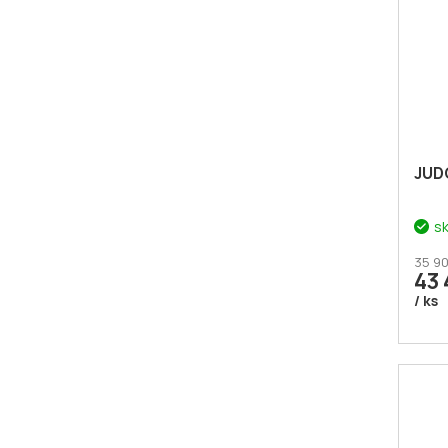
JUD
s
35 90
43 
/ ks