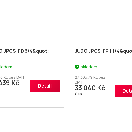
O JPCS-FD 3/4&quot;
JUDO JPCS-FP 1 1/4&quo
kladem
skladem
0 Kč bez DPH
27 305,79 Kč bez
439 Kč
DPH
Detail
33 040 Kč
Deta
/ ks