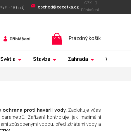
CZK
obchod@cecetka.cz
Přihlášení
Nákupní
Prázdný košík
Přihlášení
košík
Světla
Stavba
Zahrada
Výprodej
e
ochrana proti havárii vody.
Zablokuje včas
parametrů. Zařízení kontroluje jak maximální
odami způsobenými vodou, před ztrátami vody a