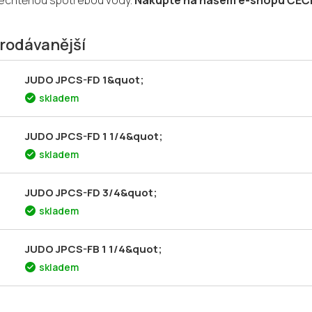
echtěnou spotřebou vody.
Nakupte na našem e-shopu ČEČ
rodávanější
JUDO JPCS-FD 1&quot;
skladem
JUDO JPCS-FD 1 1/4&quot;
skladem
JUDO JPCS-FD 3/4&quot;
skladem
JUDO JPCS-FB 1 1/4&quot;
skladem