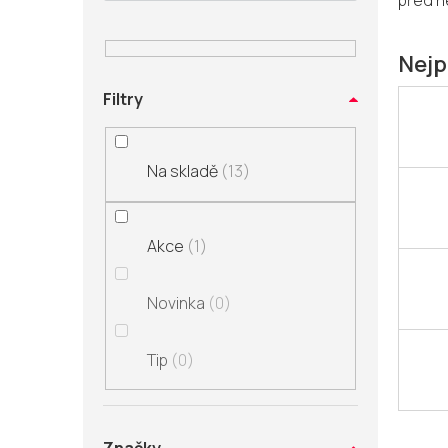
před n
n
í
p
Nejp
a
Filtry
n
e
l
Na skladě
13
Akce
1
Novinka
0
Tip
0
Ř