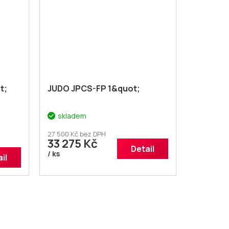
t;
JUDO JPCS-FP 1&quot;
skladem
27 500 Kč bez DPH
33 275 Kč
Detail
/ ks
il