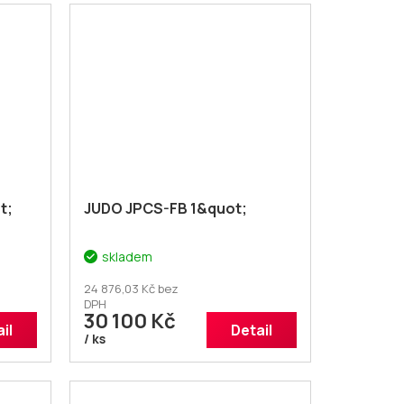
t;
JUDO JPCS-FB 1&quot;
skladem
24 876,03 Kč bez
DPH
30 100 Kč
il
Detail
/ ks