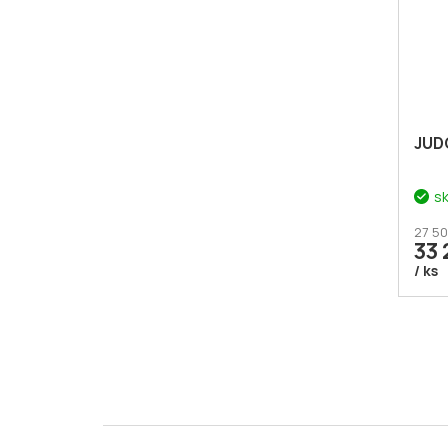
JUD
s
27 50
33 
/ ks