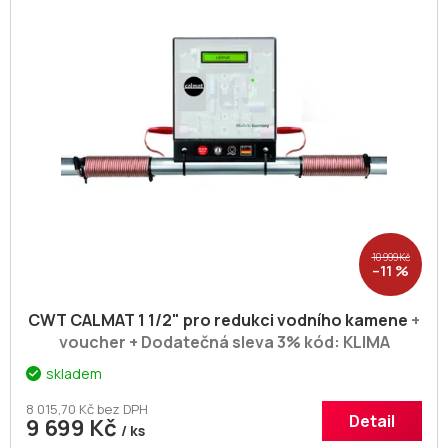
i
u
s
k
p
t
r
ů
o
d
u
k
t
ů
10 999 Kč
–11 %
CWT CALMAT 1 1/2" pro redukci vodního kamene
+
voucher + Dodatečná sleva 3% kód: KLIMA
skladem
8 015,70 Kč bez DPH
Detail
9 699 Kč
/ ks