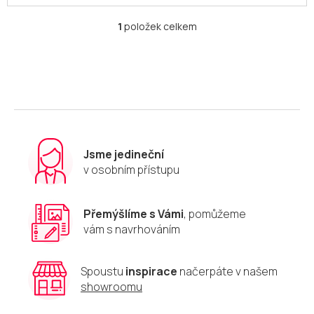
1
položek celkem
O
v
l
á
d
a
c
í
p
r
Jsme jedineční
v
v osobním přístupu
k
y
v
Přemýšlíme s Vámi
, pomůžeme
ý
vám s navrhováním
p
i
s
u
Spoustu
inspirace
načerpáte v našem
showroomu