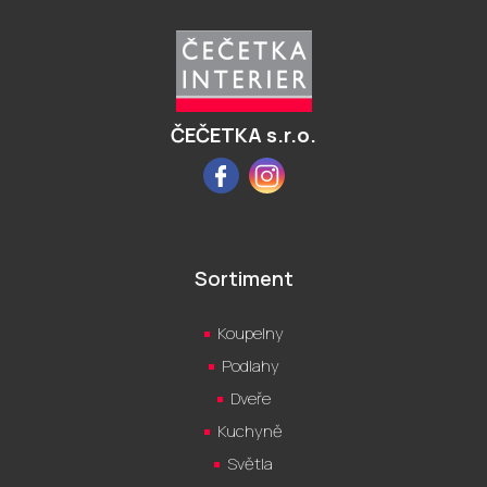
á
p
a
t
í
ČEČETKA s.r.o.
Facebook
Instagram
Sortiment
Koupelny
Podlahy
Dveře
Kuchyně
Světla