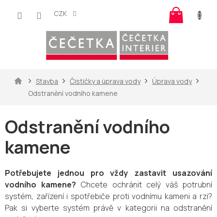
Přejít
Nákup
na
CZK
košík
obsah
Domů
Stavba
Čističky a úprava vody
Úprava vody
Odstranění vodního kamene
Odstranění vodního
kamene
Potřebujete jednou pro vždy zastavit usazování
vodního kamene?
Chcete ochránit
celý váš potrubní
systém, zařízení i spotřebiče proti vodnímu kameni a rzi?
Pak si vyberte systém právě v kategorii
na odstranění