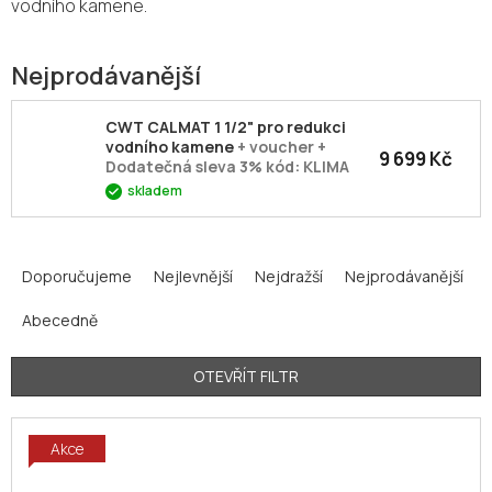
vodního kamene.
Nejprodávanější
CWT CALMAT 1 1/2" pro redukci
vodního kamene
+ voucher +
9 699 Kč
Dodatečná sleva 3% kód: KLIMA
skladem
Ř
a
Doporučujeme
Nejlevnější
Nejdražší
Nejprodávanější
z
Abecedně
e
n
í
OTEVŘÍT FILTR
p
V
r
Akce
ý
o
p
d