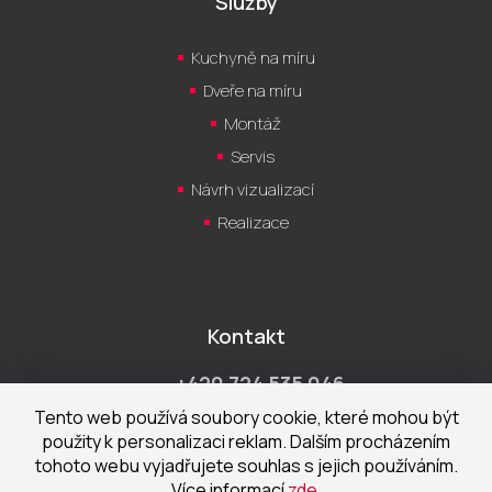
Služby
Kuchyně na míru
Dveře na míru
Montáž
Servis
Návrh vizualizací
Realizace
Kontakt
+420 724 535 046
Po-Pá 9:00 - 18:00 hod
Tento web používá soubory cookie, které mohou být
použity k personalizaci reklam. Dalším procházením
obchod@cecetka.cz
tohoto webu vyjadřujete souhlas s jejich používáním.
Více informací
zde
.