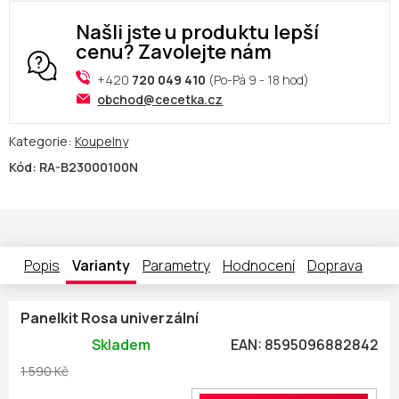
Našli jste u produktu lepší
cenu? Zavolejte nám
+420
720 049 410
(Po-Pá 9 - 18 hod)
obchod@cecetka.cz
Kategorie:
Koupelny
Kód:
RA-B23000100N
Popis
Varianty
Parametry
Hodnocení
Doprava
Panelkit Rosa univerzální
Skladem
EAN:
8595096882842
1 590 Kč