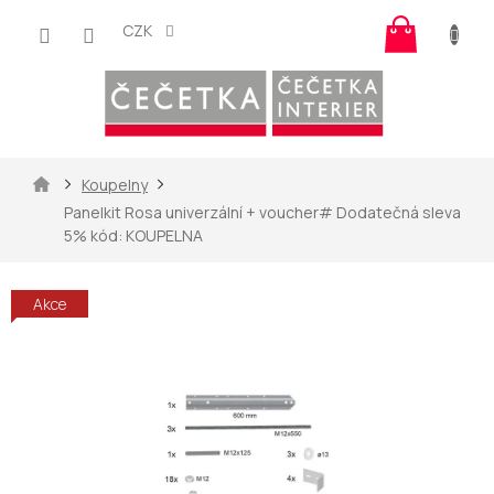
Přejít
Nákup
na
CZK
košík
obsah
Domů
Koupelny
Panelkit Rosa univerzální
+ voucher# Dodatečná sleva
5% kód: KOUPELNA
Akce