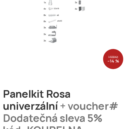
1 590 Kč
–14 %
Panelkit Rosa
univerzální
+ voucher#
Dodatečná sleva 5%