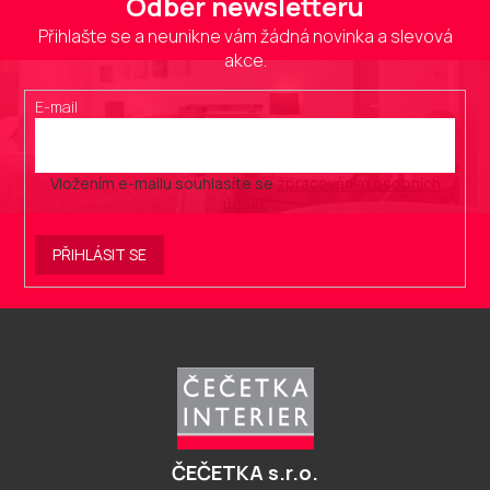
Odběr newsletteru
Přihlašte se a neunikne vám žádná novinka a slevová
akce.
E-mail
Vložením e-mailu souhlasíte se
zpracováním osobních
údajů
.
PŘIHLÁSIT SE
Z
á
p
a
t
í
ČEČETKA s.r.o.