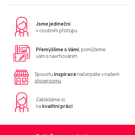
Jsme jedineční
v osobním přístupu
Přemýšlíme s Vámi
, pomůžeme
vám s navrhováním
Spoustu
inspirace
načerpáte v našem
showroomu
Zakládáme si
na
kvalitní práci