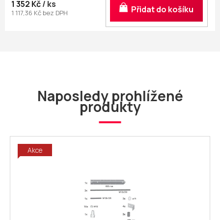
1 352 Kč
/ ks
Do košíku
1 117,36 Kč bez DPH
Naposledy prohlížené
produkty
Akce