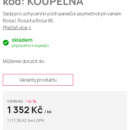
kód: KOUPELNA
Sada pro uchycení krycích panelů k asymetrickým vanám
Rosa I, Rosa II a Rosa 95.
Přečíst více
skladem
připraveno k expedici
Můžeme doručit do:
Varianty produktu
1 590 Kč
–14 %
1 352 Kč
/ ks
1 117,36 Kč bez DPH