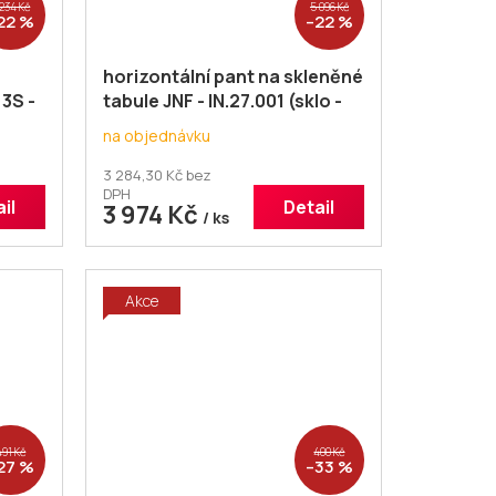
 234 Kč
5 096 Kč
22 %
–22 %
horizontální pant na skleněné
3S -
tabule JNF - IN.27.001 (sklo -
sklo)
na objednávku
3 284,30 Kč bez
DPH
il
Detail
3 974 Kč
/ ks
Akce
491 Kč
400 Kč
27 %
–33 %