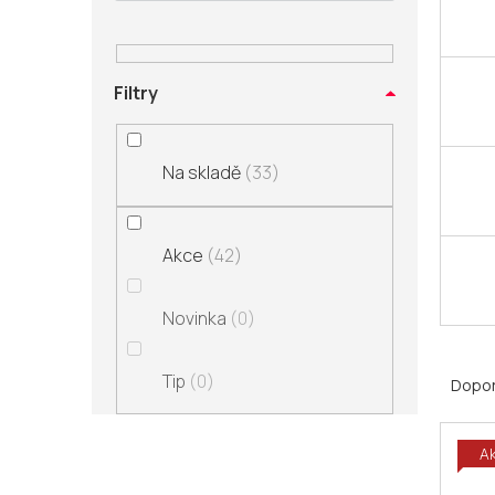
n
í
p
a
Filtry
n
e
l
Na skladě
33
Akce
42
Novinka
0
Ř
Tip
0
a
Dopo
z
V
e
A
ý
n
p
í