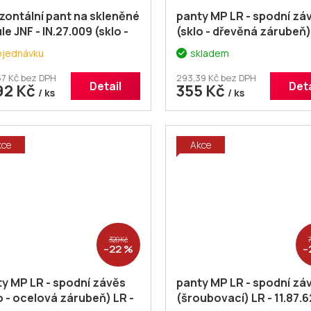
zontální pant na skleněné
panty MP LR - spodní zá
le JNF - IN.27.009 (sklo -
(sklo - dřevěná zárubeň)
na)
11.87.666.0
bjednávku
skladem
,57 Kč bez DPH
293,39 Kč bez DPH
Detail
Deta
92 Kč
355 Kč
/ ks
/ ks
kce
Akce
320 Kč
–22 %
–
y MP LR - spodní závěs
panty MP LR - spodní zá
o - ocelová zárubeň) LR -
(šroubovací) LR - 11.87.6