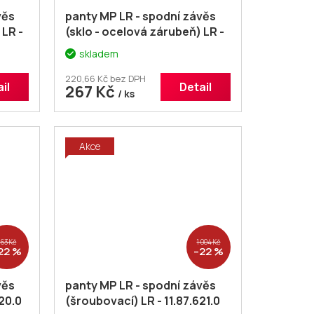
věs
panty MP LR - spodní závěs
 LR -
(sklo - ocelová zárubeň) LR -
11.87.667.0
skladem
220,66 Kč bez DPH
il
Detail
267 Kč
/ ks
Akce
763 Kč
1 004 Kč
22 %
–22 %
věs
panty MP LR - spodní závěs
20.0
(šroubovací) LR - 11.87.621.0