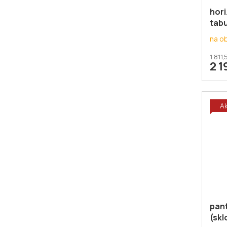
hori
tabu
stě
na o
1 811
2 1
A
pant
(skl