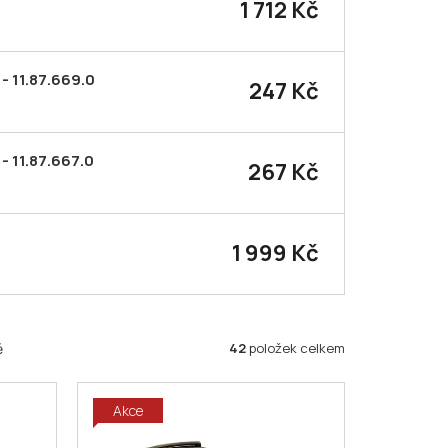
1 712 Kč
- 11.87.669.0
247 Kč
- 11.87.667.0
267 Kč
1 999 Kč
42
položek celkem
ě
Akce