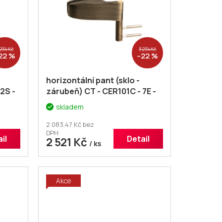
 234 Kč
3 234 Kč
22 %
–22 %
horizontální pant (sklo -
2S -
zárubeň) CT - CER101C - 7E -
pár
skladem
2 083,47 Kč bez
DPH
il
Detail
2 521 Kč
/ ks
Akce