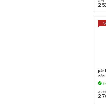
DPH
2 5
A
pár 
záru
s
2 266
2 7