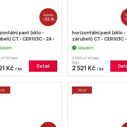
3 234 Kč
3
–22 %
–
zontální pant (sklo -
horizontální pant (sklo -
beň) CT - CER103C - 2A -
zárubeň) CT - CER103C -
pár
kladem
skladem
,47 Kč bez
2 083,47 Kč bez
DPH
Detail
Deta
21 Kč
2 521 Kč
/ ks
/ ks
kce
Akce