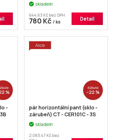
skladem
644,63 Kč bez DPH
il
Detail
780 Kč
/ ks
Akce
 234 Kč
3 234 Kč
22 %
–22 %
lo -
pár horizontální pant (sklo -
 3B
zárubeň) CT - CER101C - 3S
skladem
2 083,47 Kč bez