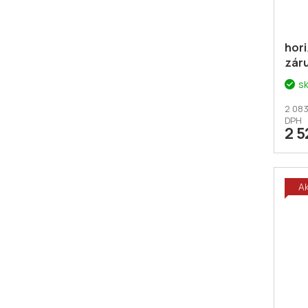
hori
záru
pár
s
2 083
DPH
2 5
A