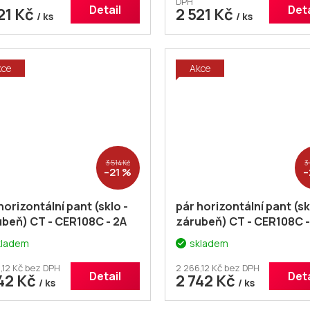
DPH
Detail
Deta
21 Kč
2 521 Kč
/ ks
/ ks
kce
Akce
3 514 Kč
3
–21 %
–
horizontální pant (sklo -
pár horizontální pant (sk
beň) CT - CER108C - 2A
zárubeň) CT - CER108C -
kladem
skladem
,12 Kč bez DPH
2 266,12 Kč bez DPH
Detail
Deta
42 Kč
2 742 Kč
/ ks
/ ks