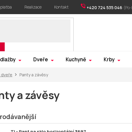
 platba
Realizace
Kontakt
+420 724 535 046
 dlažby
Dveře
Kuchyně
Krby
é dveře
Panty a závěsy
nty a závěsy
rodávanější
TI - Pant na sklo horizontální 3697