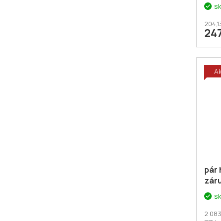
11.8
s
204,1
24
A
pár 
záru
s
2 083