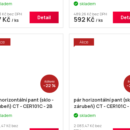
7.669.0
kladem
skladem
3 Kč bez DPH
489,26 Kč bez DPH
Detail
Deta
7 Kč
592 Kč
/ ks
/ ks
kce
Akce
3 234 Kč
3
–22 %
–
horizontální pant (sklo -
pár horizontální pant (sk
beň) CT - CER101C - 2B
zárubeň) CT - CER101C -
kladem
skladem
,47 Kč bez
2 083,47 Kč bez