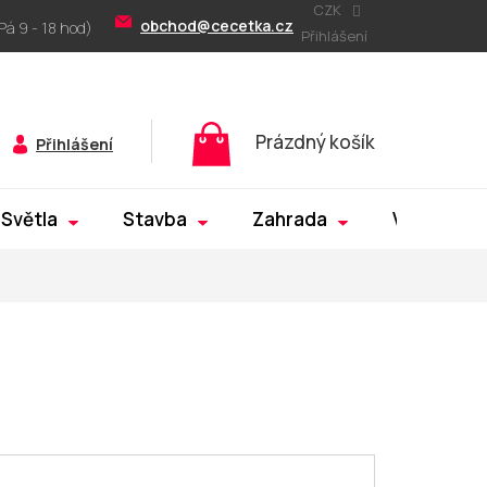
CZK
obchod@cecetka.cz
Přihlášení
Nákupní
Prázdný košík
Přihlášení
košík
Světla
Stavba
Zahrada
Výprodej