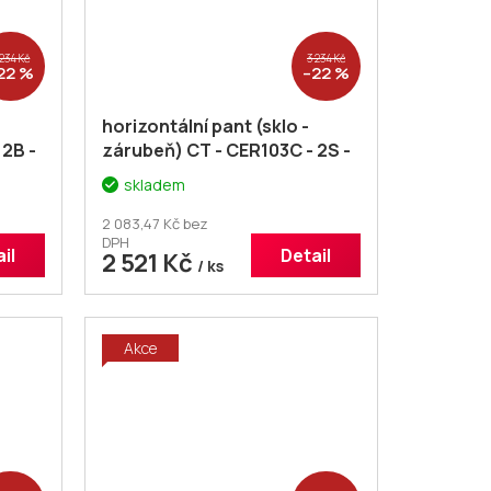
 234 Kč
3 234 Kč
22 %
–22 %
horizontální pant (sklo -
 2B -
zárubeň) CT - CER103C - 2S -
pár
skladem
2 083,47 Kč bez
DPH
il
Detail
2 521 Kč
/ ks
Akce