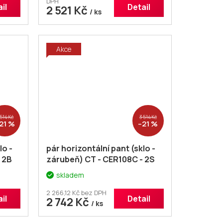
DPH
il
Detail
2 521 Kč
/ ks
Akce
 514 Kč
3 514 Kč
21 %
–21 %
lo -
pár horizontální pant (sklo -
 2B
zárubeň) CT - CER108C - 2S
skladem
2 266,12 Kč bez DPH
il
Detail
2 742 Kč
/ ks