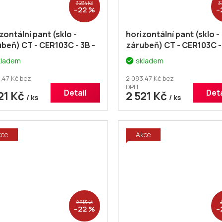
3 234 Kč
3
–22 %
–
zontální pant (sklo -
horizontální pant (sklo -
beň) CT - CER103C - 3B -
zárubeň) CT - CER103C - 
pár
kladem
skladem
,47 Kč bez
2 083,47 Kč bez
DPH
Detail
Deta
21 Kč
2 521 Kč
/ ks
/ ks
kce
Akce
2 813 Kč
–22 %
–