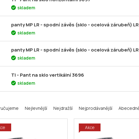
skladem
panty MP LR - spodní závěs (sklo - ocelová zárubeň) LR 
skladem
panty MP LR - spodní závěs (sklo - ocelová zárubeň) LR 
skladem
TI - Pant na sklo vertikální 3696
skladem
ručujeme
Nejlevnější
Nejdražší
Nejprodávanější
Abecedn
kce
Akce