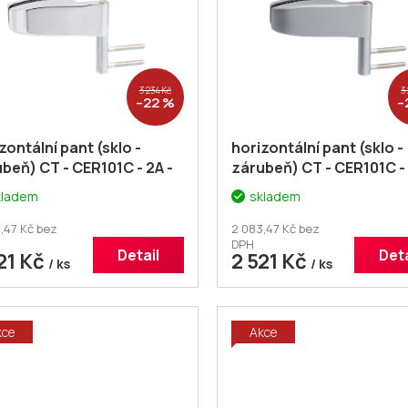
3 234 Kč
3
–22 %
–
zontální pant (sklo -
horizontální pant (sklo -
beň) CT - CER101C - 2A -
zárubeň) CT - CER101C - 
pár
kladem
skladem
,47 Kč bez
2 083,47 Kč bez
DPH
Detail
Deta
21 Kč
2 521 Kč
/ ks
/ ks
kce
Akce