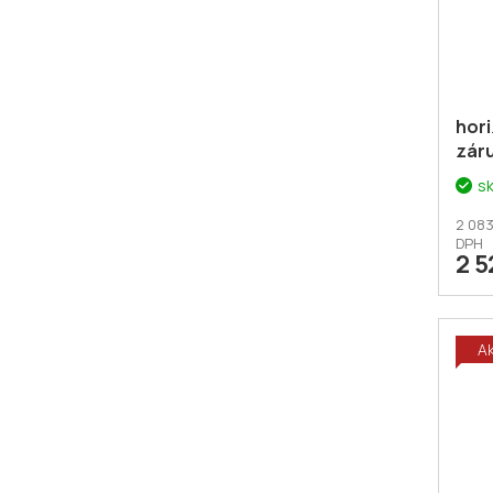
hori
záru
pár
s
2 083
DPH
2 5
A