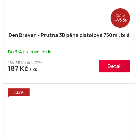
340 Kč
–45 %
Den Braven - Pružná 3D pěna pistolová 750 ml, bílá
Do 3-4 pracovních dní
154,55 Kč bez DPH
Detail
187 Kč
/ ks
Akce