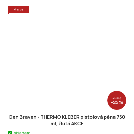
Akce
259 Kč
–25 %
Den Braven - THERMO KLEBER pistolová pěna 750
ml, žlutá AKCE
skladem