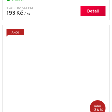
159,50 Kč bez DPH
Detail
193 Kč
/ ks
Akce
267 Kč
–34 %