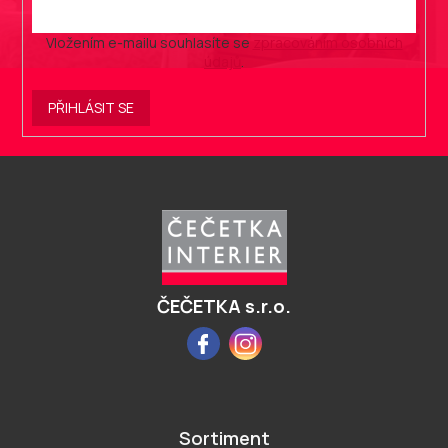
Vložením e-mailu souhlasíte se
zpracováním osobních
údajů
.
PŘIHLÁSIT SE
Z
á
p
a
t
í
ČEČETKA s.r.o.
Facebook
Instagram
Sortiment