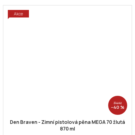
Akce
314 Kč
–40 %
Den Braven - Zimní pistolová pěna MEGA 70 žlutá
870 ml