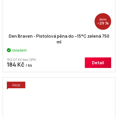
262 Kč
–29 %
Den Braven - Pistolová pěna do –15°C zelená 750
ml
skladem
152,07 Kč bez DPH
Detail
184 Kč
/ ks
Akce