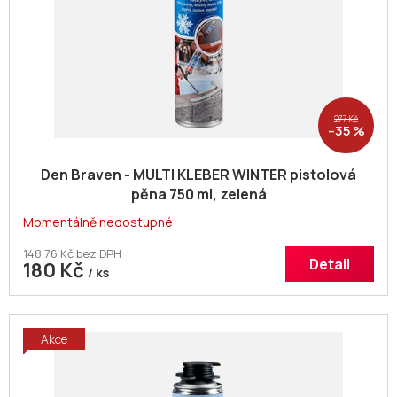
277 Kč
–35 %
Den Braven - MULTI KLEBER WINTER pistolová
pěna 750 ml, zelená
Momentálně nedostupné
148,76 Kč bez DPH
Detail
180 Kč
/ ks
Akce