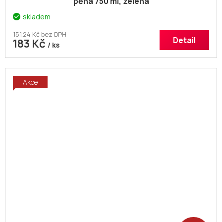
pěna 750 ml, zelená
skladem
151,24 Kč bez DPH
Detail
183 Kč
/ ks
Akce