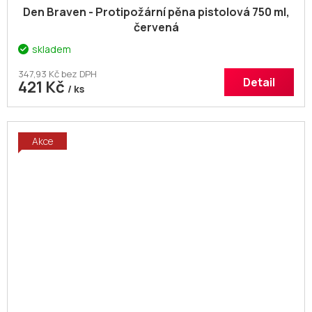
Den Braven - Protipožární pěna pistolová 750 ml,
červená
skladem
347,93 Kč bez DPH
Detail
421 Kč
/ ks
Akce