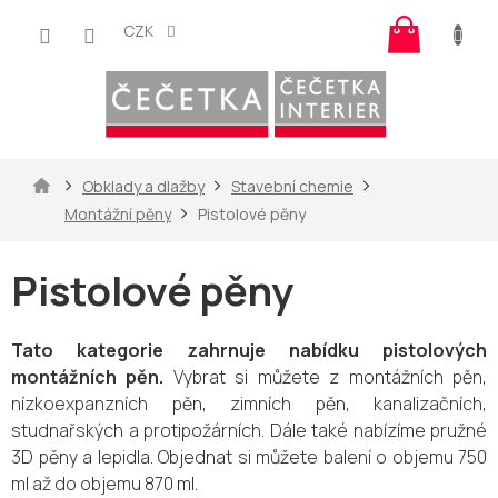
Přejít
Nákup
na
CZK
košík
obsah
Domů
Obklady a dlažby
Stavební chemie
Montážní pěny
Pistolové pěny
Pistolové pěny
Tato kategorie zahrnuje nabídku pistolových
montážních pěn.
Vybrat si můžete z montážních pěn,
nízkoexpanzních pěn, zimních pěn, kanalizačních,
studnařských a protipožárních. Dále také nabízíme pružné
3D pěny a lepidla. Objednat si můžete balení o objemu 750
ml až do objemu 870 ml.