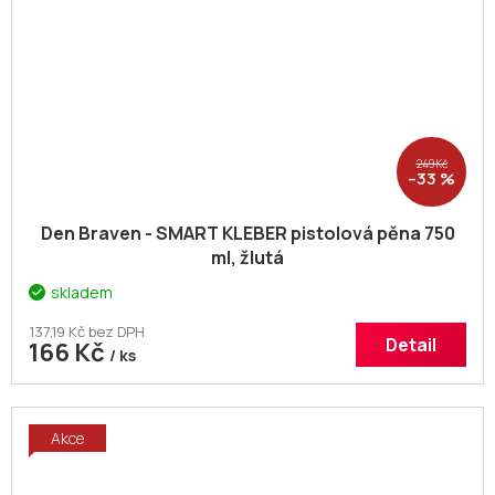
249 Kč
–33 %
Den Braven - SMART KLEBER pistolová pěna 750
ml, žlutá
skladem
137,19 Kč bez DPH
Detail
166 Kč
/ ks
Akce