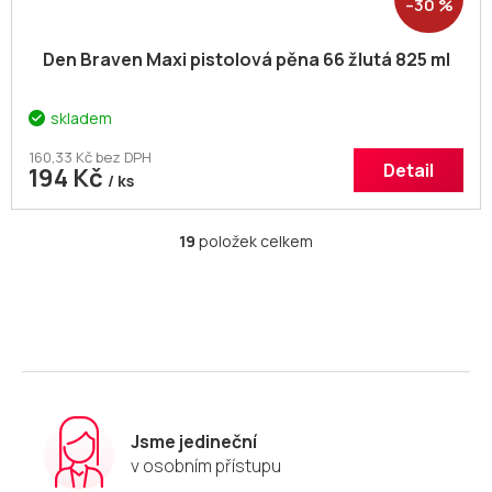
–30 %
Den Braven Maxi pistolová pěna 66 žlutá 825 ml
skladem
160,33 Kč bez DPH
Detail
194 Kč
/ ks
19
položek celkem
O
v
l
á
d
a
c
í
p
r
Jsme jedineční
v
v osobním přístupu
k