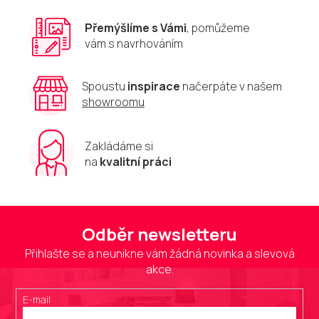
y
v
Přemýšlíme s Vámi
, pomůžeme
ý
vám s navrhováním
p
i
s
u
Spoustu
inspirace
načerpáte v našem
showroomu
Zakládáme si
na
kvalitní práci
Odběr newsletteru
Přihlašte se a neunikne vám žádná novinka a slevová
akce.
E-mail