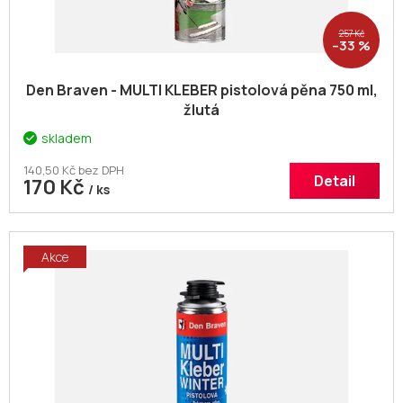
ů
257 Kč
–33 %
Den Braven - MULTI KLEBER pistolová pěna 750 ml,
žlutá
skladem
140,50 Kč bez DPH
Detail
170 Kč
/ ks
Akce