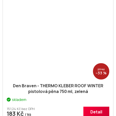
277 Kč
–33 %
Den Braven - THERMO KLEBER ROOF WINTER
pistolová pěna 750 ml, zelená
skladem
151,24 Kč bez DPH
Detail
183 Kč
/ ks