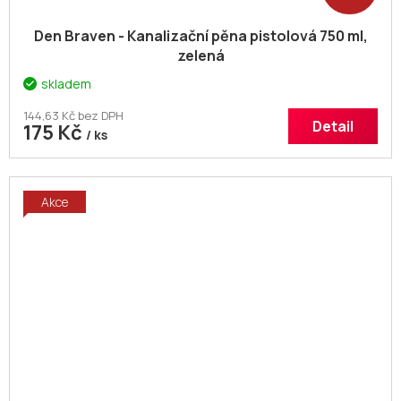
Den Braven - Kanalizační pěna pistolová 750 ml,
zelená
skladem
144,63 Kč bez DPH
Detail
175 Kč
/ ks
Akce