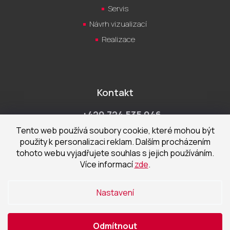
Servis
Návrh vizualizací
Realizace
Kontakt
+420 724 535 046
Po-Pá 9:00 - 18:00 hod
Tento web používá soubory cookie, které mohou být
použity k personalizaci reklam. Dalším procházením
obchod@cecetka.cz
tohoto webu vyjadřujete souhlas s jejich používáním.
Více informací
zde
.
Showroom a prodejna
U Staré trati 1652
Nastavení
370 01 České Budějovice
Odmítnout