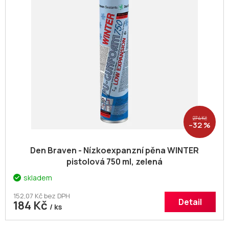
274 Kč
–32 %
Den Braven - Nízkoexpanzní pěna WINTER
pistolová 750 ml, zelená
skladem
152,07 Kč bez DPH
Detail
184 Kč
/ ks