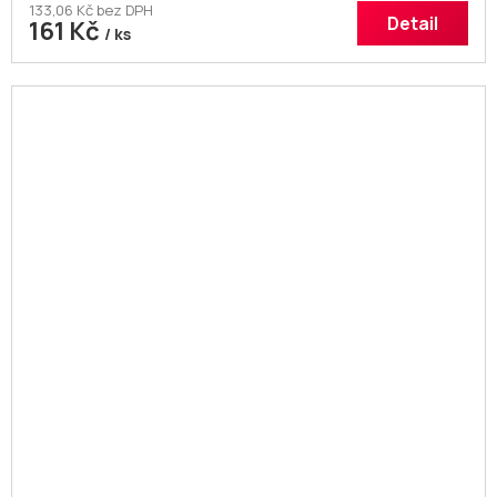
133,06 Kč bez DPH
Detail
161 Kč
/ ks