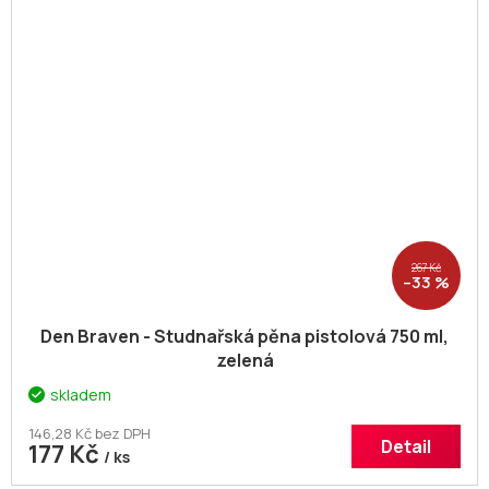
267 Kč
–33 %
Den Braven - Studnařská pěna pistolová 750 ml,
zelená
skladem
146,28 Kč bez DPH
Detail
177 Kč
/ ks