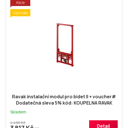
Akce
Výprodej
Ravak instalační modul pro bidet II + voucher#
Dodatečná sleva 5% kód: KOUPELNA RAVAK
Instalační modul X01704
Skladem
4 490 Kč
Detail