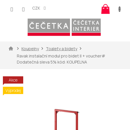
Přejít
Nákup
na
CZK
košík
obsah
Domů
Koupelny
Toalety a bidety
Ravak instalační modul pro bidet II
+ voucher#
Dodatečná sleva 5% kód: KOUPELNA
Akce
Výprodej