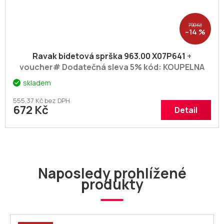
790 Kč
–14 %
Ravak bidetová sprška 963.00 X07P641
+
voucher# Dodatečná sleva 5% kód: KOUPELNA
skladem
555,37 Kč bez DPH
672 Kč
Detail
Naposledy prohlížené
produkty