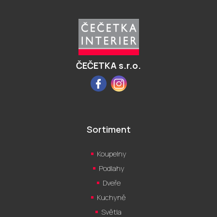
á
p
a
t
í
ČEČETKA s.r.o.
Facebook
Instagram
Sortiment
Koupelny
Podlahy
Dveře
Kuchyně
Světla