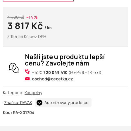
4 490 Kč
–14 %
3 817 Kč
/ ks
3 154,55 Kč bez DPH
Našli jste u produktu lepší
cenu? Zavolejte nám
+420
720 049 410
(Po-Pá 9 - 18 hod)
obchod@cecetka.cz
Kategorie:
Koupelny
Značka:
RAVAK
Autorizovaný prodejce
Kód:
RA-X01704