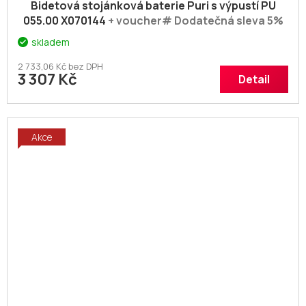
Bidetová stojánková baterie Puri s výpustí PU
055.00 X070144
+ voucher# Dodatečná sleva 5%
kód: KOUPELNA
skladem
2 733,06 Kč bez DPH
3 307 Kč
Detail
Akce