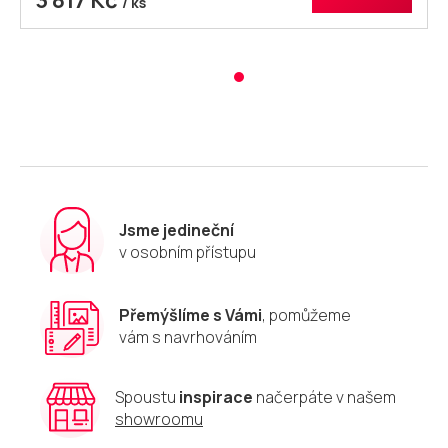
3 817 Kč
/ ks
Jsme jedineční
v osobním přístupu
Přemýšlíme s Vámi
, pomůžeme
vám s navrhováním
Spoustu
inspirace
načerpáte v našem
showroomu