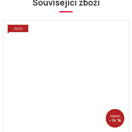
Související zboží
Akce
3 890 Kč
–14 %