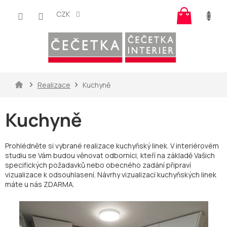
Přejít
Nákup
na
CZK
košík
obsah
Domů
Realizace
Kuchyně
Kuchyně
Prohlédněte si vybrané realizace kuchyňský linek. V interiérovém
studiu se Vám budou věnovat odborníci, kteří na základě Vašich
specifických požadavků nebo obecného zadání připraví
vizualizace k odsouhlasení. Návrhy vizualizací kuchyňských linek
máte u nás ZDARMA.