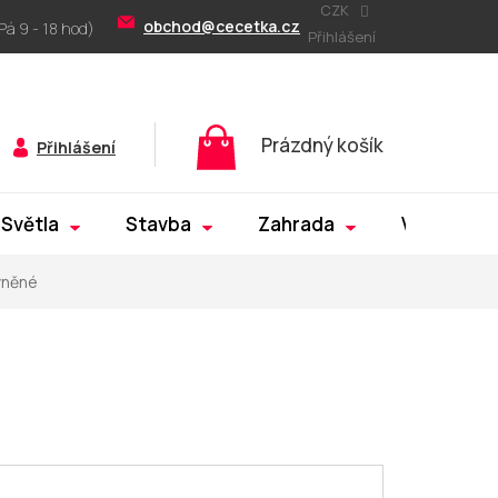
CZK
obchod@cecetka.cz
Přihlášení
Nákupní
Prázdný košík
Přihlášení
košík
Světla
Stavba
Zahrada
Výprodej
vněné