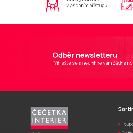
v osobním přístupu
Odběr newsletteru
Přihlašte se a neunikne vám žádná no
Z
á
p
Sort
a
t
Koupe
í
Podla