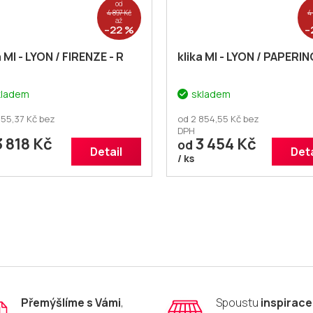
od
4 897 Kč
4
až
–22 %
–
a MI - LYON / FIRENZE - R
klika MI - LYON / PAPERIN
kladem
skladem
155,37 Kč bez
od 2 854,55 Kč bez
DPH
 818 Kč
3 454 Kč
od
Detail
Deta
/ ks
O
v
l
á
d
a
c
í
p
Přemýšlíme s Vámi
,
Spoustu
inspirace