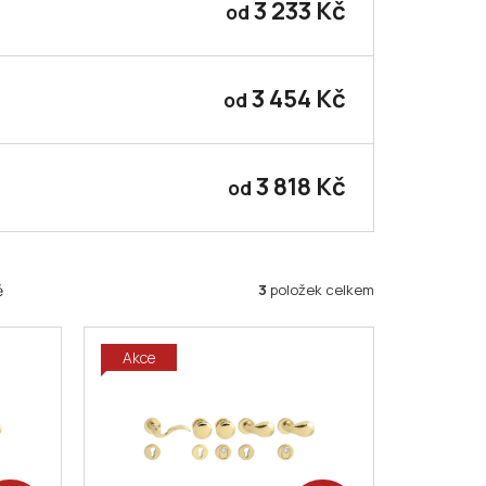
3 233 Kč
od
3 454 Kč
od
3 818 Kč
od
3
položek celkem
ě
Akce