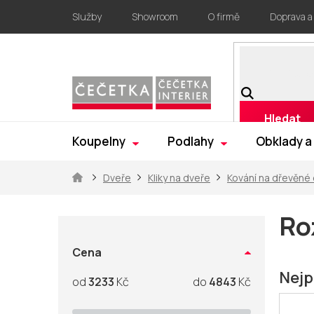
Přejít
Služby
Showroom
O firmě
Doprava a
na
obsah
Hledat
Koupelny
Podlahy
Obklady a
Domů
Dveře
Kliky na dveře
Kování na dřevěné
P
o
Ro
s
t
Cena
r
Nejp
3233
Kč
4843
Kč
a
n