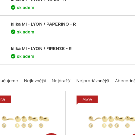
skladem
klika MI - LYON / PAPERINO - R
skladem
klika MI - LYON / FIRENZE - R
skladem
ručujeme
Nejlevnější
Nejdražší
Nejprodávanější
Abecedn
kce
Akce