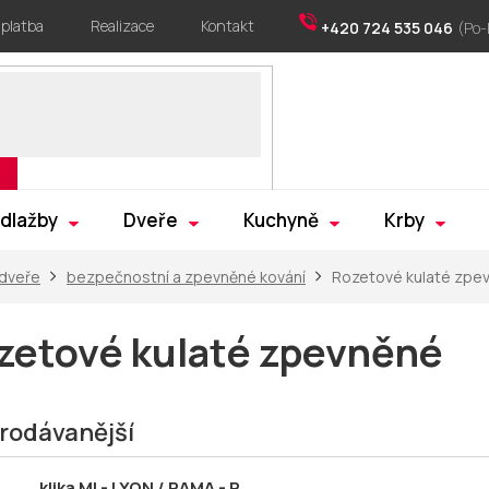
 platba
Realizace
Kontakt
+420 724 535 046
 dlažby
Dveře
Kuchyně
Krby
 dveře
bezpečnostní a zpevněné kování
Rozetové kulaté zpe
zetové kulaté zpevněné
rodávanější
klika MI - LYON / RAMA - R