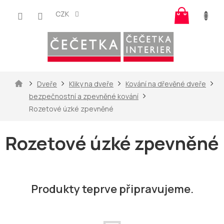
Přejít
Nákup
na
CZK
košík
obsah
Domů
Dveře
Kliky na dveře
Kování na dřevěné dveře
bezpečnostní a zpevněné kování
Rozetové úzké zpevněné
Rozetové úzké zpevněné
Produkty teprve připravujeme.