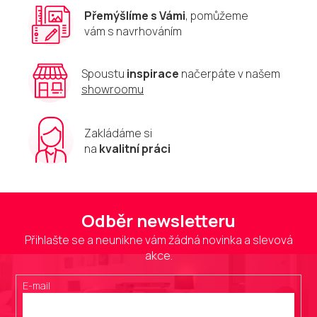
Přemýšlíme s Vámi
, pomůžeme
vám s navrhováním
Spoustu
inspirace
načerpáte v našem
showroomu
Zakládáme si
na
kvalitní práci
Odběr newsletteru
Přihlašte se a neunikne vám žádná novinka a slevová
akce.
E-mail