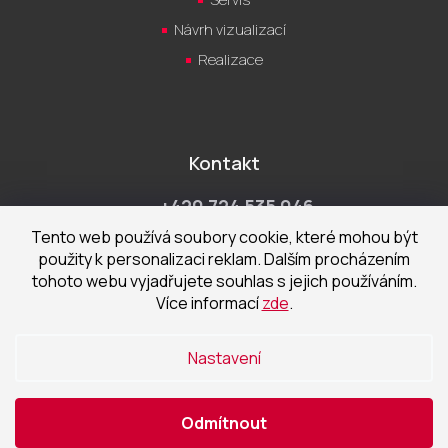
Návrh vizualizací
Realizace
Kontakt
+420 724 535 046
Po-Pá 9:00 - 18:00 hod
Tento web používá soubory cookie, které mohou být
použity k personalizaci reklam. Dalším procházením
obchod@cecetka.cz
tohoto webu vyjadřujete souhlas s jejich používáním.
Více informací
zde
.
Showroom a prodejna
U Staré trati 1652
Nastavení
370 01 České Budějovice
Odmítnout