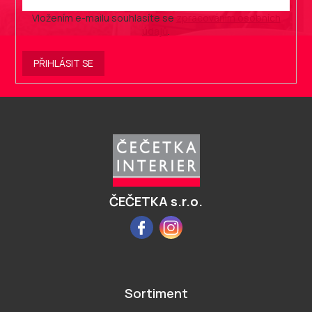
Vložením e-mailu souhlasíte se
zpracováním osobních
údajů
.
PŘIHLÁSIT SE
Z
á
p
a
t
í
ČEČETKA s.r.o.
Facebook
Instagram
Sortiment