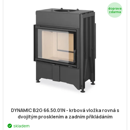
V
r
ý
o
Z
p
d
i
D
u
s
k
A
p
t
r
ů
R
o
d
M
u
k
A
t
ů
DYNAMIC B2G 66.50.01N - krbová vložka rovná s
dvojitým prosklením a zadním přikládáním
skladem