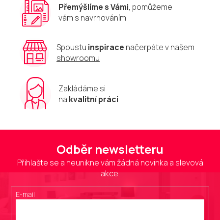
v
Přemýšlíme s Vámi
, pomůžeme
ý
vám s navrhováním
p
i
s
u
Spoustu
inspirace
načerpáte v našem
showroomu
Zakládáme si
na
kvalitní práci
Odběr newsletteru
Přihlašte se a neunikne vám žádná novinka a slevová
akce.
E-mail