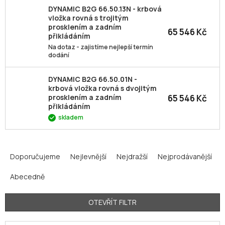
DYNAMIC B2G 66.50.13N - krbová
vložka rovná s trojitým
prosklením a zadním
65 546 Kč
přikládáním
Na dotaz - zajistíme nejlepší termín
dodání
DYNAMIC B2G 66.50.01N -
krbová vložka rovná s dvojitým
65 546 Kč
prosklením a zadním
přikládáním
skladem
Ř
a
Doporučujeme
Nejlevnější
Nejdražší
Nejprodávanější
z
Abecedně
e
n
í
OTEVŘÍT FILTR
p