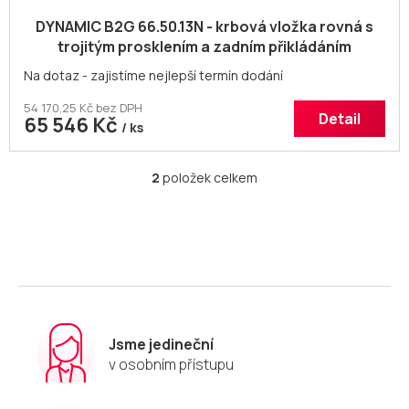
DYNAMIC B2G 66.50.13N - krbová vložka rovná s
trojitým prosklením a zadním přikládáním
Na dotaz - zajistíme nejlepší termín dodání
54 170,25 Kč bez DPH
Detail
65 546 Kč
/ ks
2
položek celkem
O
v
l
á
d
a
c
í
p
r
Jsme jedineční
v
v osobním přístupu
k
y