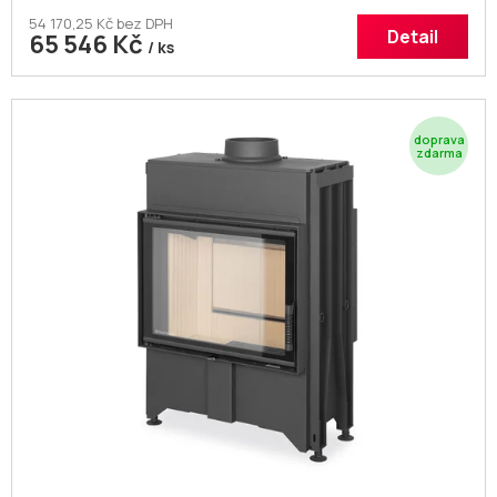
54 170,25 Kč bez DPH
Detail
65 546 Kč
/ ks
Z
D
A
R
M
A