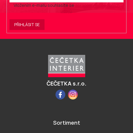
Vložením e-mailu souhlasíte se
zpracováním osobních
údajů
.
PŘIHLÁSIT SE
Z
á
p
a
t
í
ČEČETKA s.r.o.
Facebook
Instagram
Sortiment