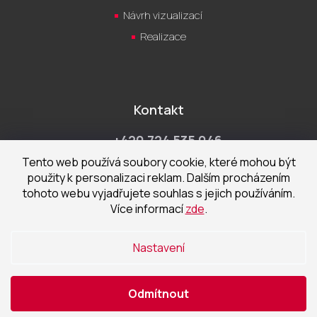
Návrh vizualizací
Realizace
Kontakt
+420 724 535 046
Po-Pá 9:00 - 18:00 hod
Tento web používá soubory cookie, které mohou být
použity k personalizaci reklam. Dalším procházením
obchod@cecetka.cz
tohoto webu vyjadřujete souhlas s jejich používáním.
Více informací
zde
.
Showroom a prodejna
U Staré trati 1652
Nastavení
370 01 České Budějovice
Odmítnout
Vytvořil Shoptet
|
Nakódoval eshopGuru