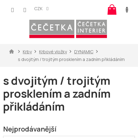
Přejít
Nákup
na
CZK
košík
obsah
Domů
Krby
Krbové vložky
DYNAMIC
s dvojitým / trojitým prosklením a zadním přikládáním
s dvojitým / trojitým
prosklením a zadním
přikládáním
Nejprodávanější