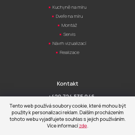
Kuchyně na míru
Dveře na míru
Montáž
Servis
Návrh vizualizací
Realizace
Kontakt
+420 724 535 046
Po-Pá 9:00 - 18:00 hod
Tento web používá soubory cookie, které mohou být
použity k personalizaci reklam. Dalším procházením
obchod@cecetka.cz
tohoto webu vyjadřujete souhlas s jejich používáním.
Více informací
zde
.
Showroom a prodejna