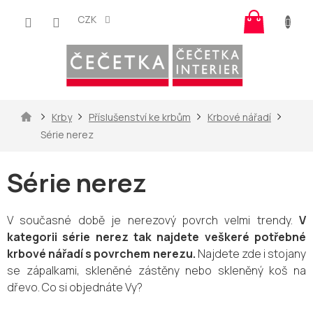
Přejít
Nákup
na
CZK
košík
obsah
Domů
Krby
Příslušenství ke krbům
Krbové nářadí
Série nerez
Série nerez
V současné době je nerezový povrch velmi trendy.
V
kategorii série nerez tak najdete veškeré potřebné
krbové nářadí s povrchem nerezu.
Najdete zde i stojany
se zápalkami, skleněné zástěny nebo skleněný koš na
dřevo. Co si objednáte Vy?