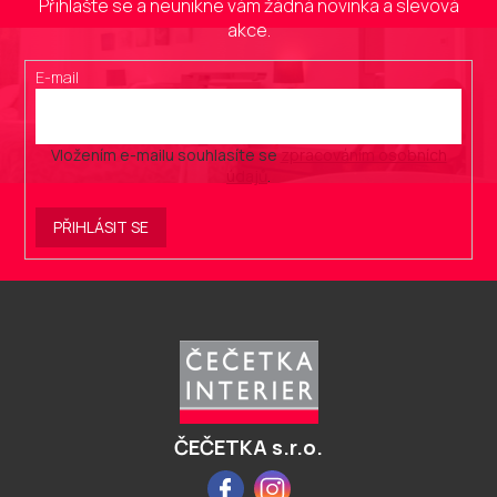
Přihlašte se a neunikne vám žádná novinka a slevová
akce.
E-mail
Vložením e-mailu souhlasíte se
zpracováním osobních
údajů
.
PŘIHLÁSIT SE
Z
á
p
a
t
í
ČEČETKA s.r.o.
Facebook
Instagram