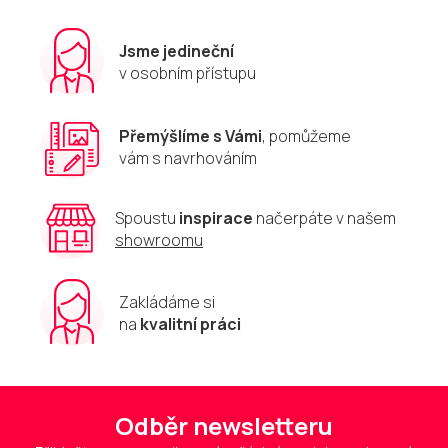
Jsme jedineční
v osobním přístupu
Přemýšlíme s Vámi
, pomůžeme
vám s navrhováním
Spoustu
inspirace
načerpáte v našem
showroomu
Zakládáme si
na
kvalitní práci
Odběr newsletteru