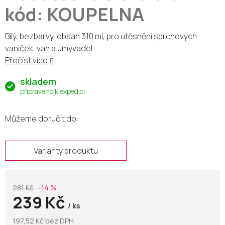
kód: KOUPELNA
Bílý, bezbarvý, obsah 310 ml, pro utěsnění sprchových
vaniček, van a umyvadel.
Přečíst více
skladem
připraveno k expedici
Můžeme doručit do:
Varianty produktu
281 Kč
–14 %
239 Kč
/ ks
197,52 Kč bez DPH