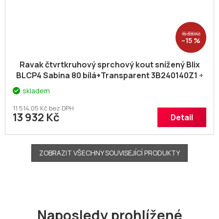
16 390 Kč
–15 %
Ravak čtvrtkruhový sprchový kout snížený Blix
BLCP4 Sabina 80 bílá+Transparent 3B240140Z1
+
voucher# Dodatečná sleva 5% kód: KOUPELNA
skladem
11 514,05 Kč bez DPH
13 932 Kč
Detail
ZOBRAZIT VŠECHNY SOUVISEJÍCÍ PRODUKTY
Naposledy prohlížené