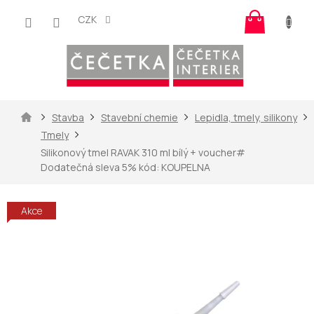
Přejít
Nákup
na
CZK
košík
obsah
Domů
Stavba
Stavební chemie
Lepidla, tmely, silikony
Tmely
Silikonový tmel RAVAK 310 ml bílý
+ voucher#
Dodatečná sleva 5% kód: KOUPELNA
Akce