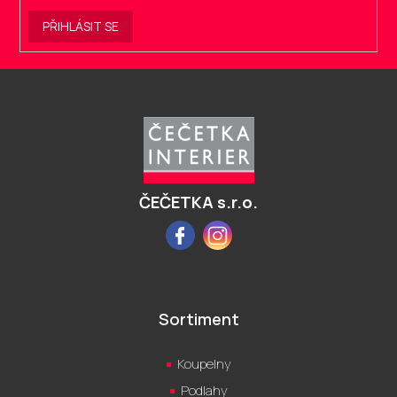
PŘIHLÁSIT SE
Z
á
p
a
t
í
ČEČETKA s.r.o.
Facebook
Instagram
Sortiment
Koupelny
Podlahy