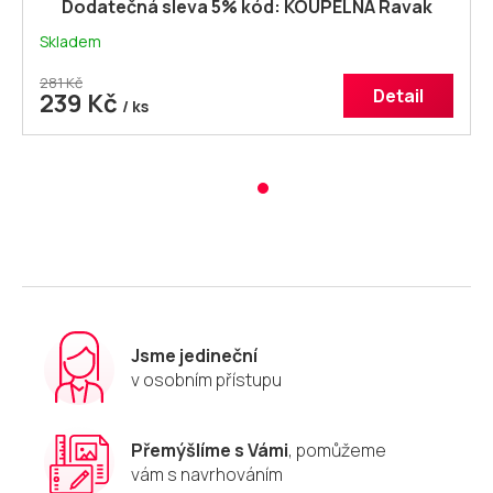
Dodatečná sleva 5% kód: KOUPELNA Ravak
silikonový tmel
Skladem
281 Kč
Detail
239 Kč
/ ks
Jsme jedineční
v osobním přístupu
Přemýšlíme s Vámi
, pomůžeme
vám s navrhováním