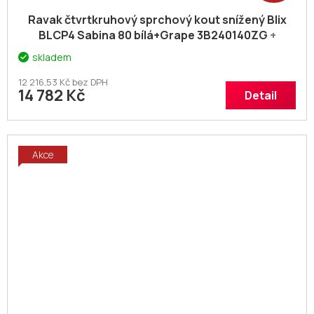
Ravak čtvrtkruhový sprchový kout snížený Blix
BLCP4 Sabina 80 bílá+Grape 3B240140ZG
+
voucher# Dodatečná sleva 5% kód: KOUPELNA
skladem
12 216,53 Kč bez DPH
14 782 Kč
Detail
Akce