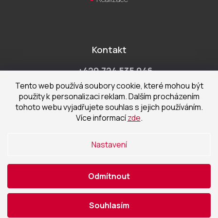
Kontakt
+420 724 535 046
Po-Pá 9:00 - 18:00 hod
Tento web používá soubory cookie, které mohou být
použity k personalizaci reklam. Dalším procházením
obchod@cecetka.cz
tohoto webu vyjadřujete souhlas s jejich používáním.
Více informací
zde
.
Showroom a prodejna
U Staré trati 1652
Nastavení
370 01 České Budějovice
Odmítnout
Vytvořil Shoptet
|
Nakódoval eshopGuru
Souhlasím
Copyright 2026
ČEČETKA s.r.o.
. Všechna práva vyhrazena.