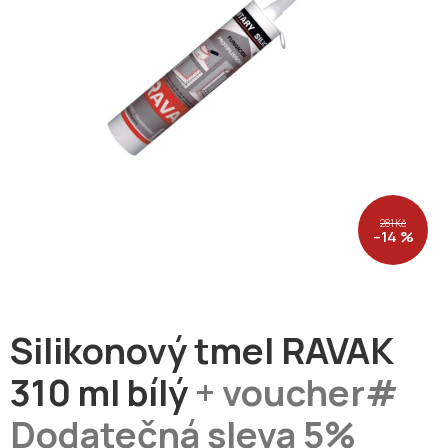
281 Kč
–14 %
Silikonový tmel RAVAK
310 ml bílý
+ voucher#
Dodatečná sleva 5%