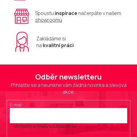
Spoustu
inspirace
načerpáte v našem
showroomu
Zakládáme si
na
kvalitní práci
Odběr newsletteru
Přihlašte se a neunikne vám žádná novinka a slevová
akce.
E-mail
Vložením e-mailu souhlasíte se
zpracováním osobních
údajů
.