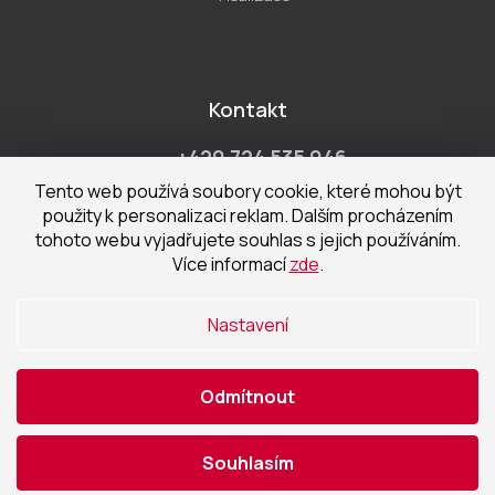
Kontakt
+420 724 535 046
Po-Pá 9:00 - 18:00 hod
Tento web používá soubory cookie, které mohou být
použity k personalizaci reklam. Dalším procházením
obchod@cecetka.cz
tohoto webu vyjadřujete souhlas s jejich používáním.
Více informací
zde
.
Showroom a prodejna
U Staré trati 1652
Nastavení
370 01 České Budějovice
Odmítnout
Vytvořil Shoptet
|
Nakódoval eshopGuru
Souhlasím
Copyright 2026
ČEČETKA s.r.o.
. Všechna práva vyhrazena.