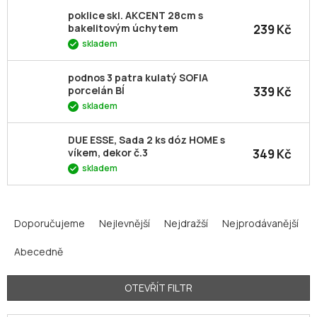
poklice skl. AKCENT 28cm s
239 Kč
bakelitovým úchytem
skladem
podnos 3 patra kulatý SOFIA
339 Kč
porcelán BÍ
skladem
DUE ESSE, Sada 2 ks dóz HOME s
349 Kč
víkem, dekor č.3
skladem
Ř
a
Doporučujeme
Nejlevnější
Nejdražší
Nejprodávanější
z
Abecedně
e
n
í
OTEVŘÍT FILTR
p