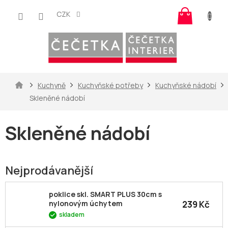
Přejít
Nákup
na
CZK
košík
obsah
Domů
Kuchyně
Kuchyňské potřeby
Kuchyňské nádobí
Skleněné nádobí
Skleněné nádobí
Nejprodávanější
poklice skl. SMART PLUS 30cm s
239 Kč
nylonovým úchytem
skladem