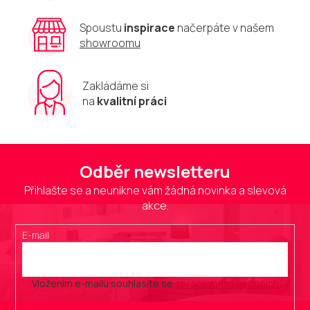
i
s
u
Spoustu
inspirace
načerpáte v našem
showroomu
Zakládáme si
na
kvalitní práci
Odběr newsletteru
Přihlašte se a neunikne vám žádná novinka a slevová
akce.
E-mail
Vložením e-mailu souhlasíte se
zpracováním osobních
údajů
.