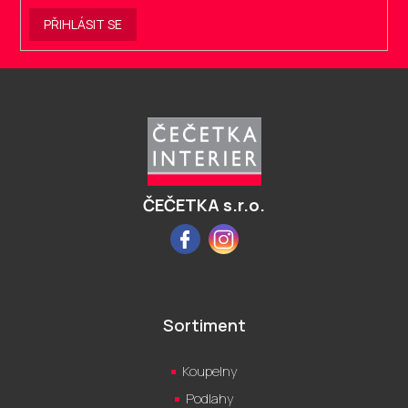
PŘIHLÁSIT SE
Z
á
p
a
t
í
ČEČETKA s.r.o.
Facebook
Instagram
Sortiment
Koupelny
Podlahy