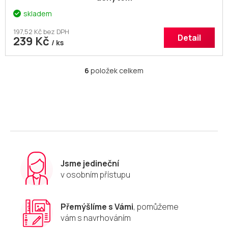
skladem
197,52 Kč bez DPH
Detail
239 Kč
/ ks
6
položek celkem
O
v
l
á
d
a
c
í
p
r
Jsme jedineční
v
v osobním přístupu
k
y
v
Přemýšlíme s Vámi
, pomůžeme
ý
vám s navrhováním
p