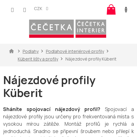
Přejít
Nákup
na
CZK
košík
obsah
Domů
Podlahy
Podlahové interiérové profily
Küberit lišty a profily
Nájezdové profily Küberit
Nájezdové profily
Küberit
Sháníte spojovací nájezdový profil?
Spojovací a
nájezdové profily jsou určeny pro frekventovaná místa s
vysokou mírou zátěže. Montáž profilů je rychlá a
jednoduchá. Snadno se připevní šroubem nebo přilepí k