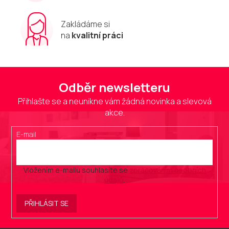
Zakládáme si
na
kvalitní práci
Odběr newsletteru
Přihlašte se a neunikne vám žádná novinka a slevová
akce.
E-mail
Vložením e-mailu souhlasíte se
zpracováním osobních
údajů
.
PŘIHLÁSIT SE