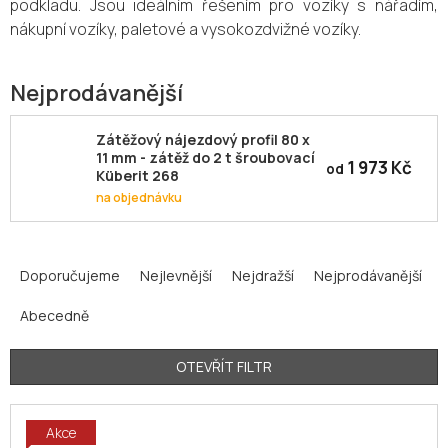
podkladu. Jsou ideálním řešením pro vozíky s nářadím,
nákupní vozíky, paletové a vysokozdvižné vozíky.
Nejprodávanější
Zátěžový nájezdový profil 80 x
11 mm - zátěž do 2 t šroubovací
1 973 Kč
od
Küberit 268
na objednávku
Ř
a
Doporučujeme
Nejlevnější
Nejdražší
Nejprodávanější
z
Abecedně
e
n
í
OTEVŘÍT FILTR
p
V
r
Akce
ý
o