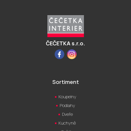
Z
á
p
a
t
í
ČEČETKA s.r.o.
Facebook
Instagram
Sortiment
Koupelny
Podlahy
Dveře
Kuchyně