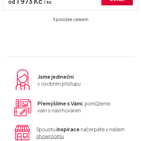
1 973 Kč
od
/ ks
1
položek celkem
O
v
l
á
d
a
c
í
p
r
Jsme jedineční
v
v osobním přístupu
k
y
v
Přemýšlíme s Vámi
, pomůžeme
ý
vám s navrhováním
p
i
s
u
Spoustu
inspirace
načerpáte v našem
showroomu