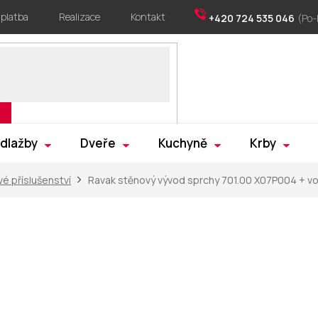
 platba
Realizace
Kontakt
+420 724 535 046
 dlažby
Dveře
Kuchyně
Krby
é příslušenství
Ravak stěnový vývod sprchy 701.00 X07P004
+ v