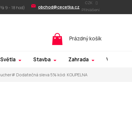
CZK
obchod@cecetka.cz
Přihlášení
Nákupní
Prázdný košík
košík
Světla
Stavba
Zahrada
Výprodej
oucher# Dodatečná sleva 5% kód: KOUPELNA