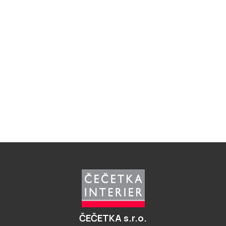
Z
á
p
a
t
í
ČEČETKA s.r.o.