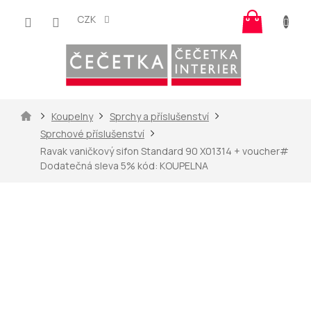
Přejít
Nákup
na
CZK
košík
obsah
Domů
Koupelny
Sprchy a příslušenství
Sprchové příslušenství
Ravak vaničkový sifon Standard 90 X01314
+ voucher#
Dodatečná sleva 5% kód: KOUPELNA