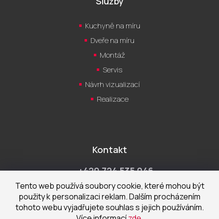
Služby
Kuchyně na míru
Dveře na míru
Montáž
Servis
Návrh vizualizací
Realizace
Kontakt
+420 724 535 046
Po-Pá 9:00 - 18:00 hod
Tento web používá soubory cookie, které mohou být
použity k personalizaci reklam. Dalším procházením
obchod@cecetka.cz
tohoto webu vyjadřujete souhlas s jejich používáním.
Více informací
zde
.