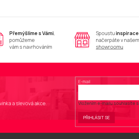
Přemýšlíme s Vámi
,
Spoustu
inspirace
pomůžeme
načerpáte v naše
vám s navrhováním
showroomu
E-mail
vinka a slevová akce.
Vložením e-mailu souhlasíte 
PŘIHLÁSIT SE