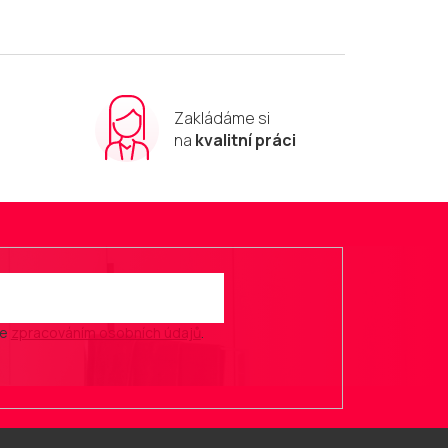
Zakládáme si
m
na
kvalitní práci
se
zpracováním osobních údajů
.