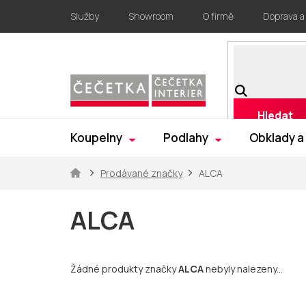
Přejít
Služby
Showroom
O firmě
Doprava a
na
obsah
Hledat
Koupelny
Podlahy
Obklady a
Domů
Prodávané značky
ALCA
ALCA
Žádné produkty značky
ALCA
nebyly nalezeny...