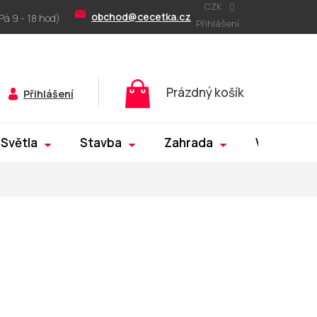
CZK
obchod@cecetka.cz
Přihlášení
Nákupní
Prázdný košík
Přihlášení
košík
Světla
Stavba
Zahrada
Výprodej