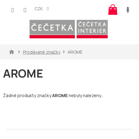
Přejít
Nákup
na
CZK
košík
obsah
Domů
Prodávané značky
AROME
AROME
Žádné produkty značky
AROME
nebyly nalezeny...