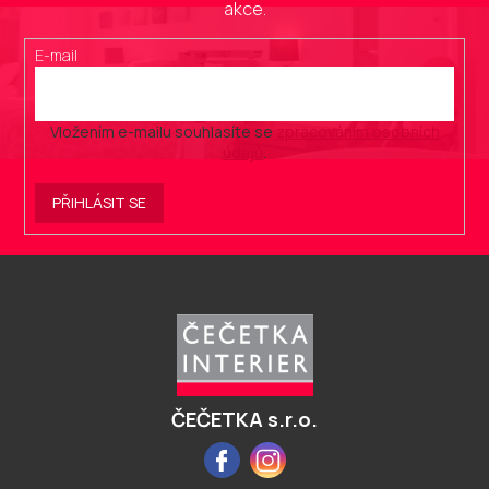
akce.
E-mail
Vložením e-mailu souhlasíte se
zpracováním osobních
údajů
.
PŘIHLÁSIT SE
Z
á
p
a
t
í
ČEČETKA s.r.o.
Facebook
Instagram