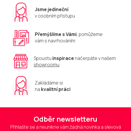
Jsme jedineční
v osobním přístupu
Přemýšlíme s Vámi
, pomůžeme
vám s navrhováním
Spoustu
inspirace
načerpáte v našem
showroomu
Zakládáme si
na
kvalitní práci
Odběr newsletteru
Přihlašte se a neunikne vám žádná novinka a slevová