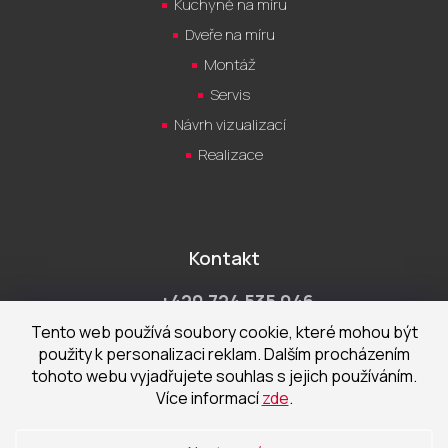
Kuchyně na míru
Dveře na míru
Montáž
Servis
Návrh vizualizací
Realizace
Kontakt
+420 724 535 046
Po-Pá 9:00 - 18:00 hod
Tento web používá soubory cookie, které mohou být
použity k personalizaci reklam. Dalším procházením
obchod@cecetka.cz
tohoto webu vyjadřujete souhlas s jejich používáním.
Více informací
zde
.
Showroom a prodejna
U Staré trati 1652