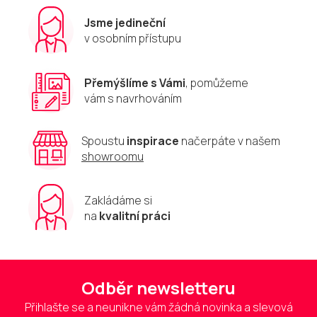
Jsme jedineční
v osobním přístupu
Přemýšlíme s Vámi
, pomůžeme
vám s navrhováním
Spoustu
inspirace
načerpáte v našem
showroomu
Zakládáme si
na
kvalitní práci
Odběr newsletteru
Přihlašte se a neunikne vám žádná novinka a slevová