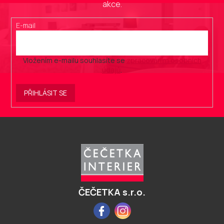
akce.
E-mail
Vložením e-mailu souhlasíte se
zpracováním osobních
údajů
.
PŘIHLÁSIT SE
Z
á
p
a
t
í
ČEČETKA s.r.o.
Facebook
Instagram