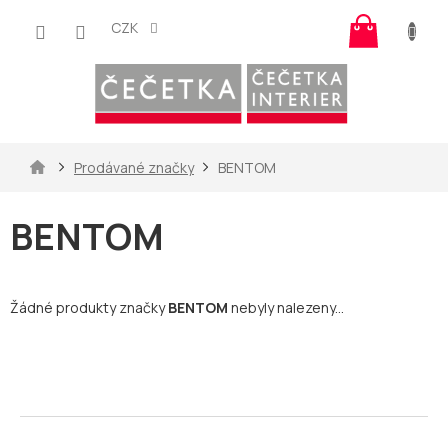
Přejít
Nákup
na
CZK
košík
obsah
Domů
Prodávané značky
BENTOM
BENTOM
Žádné produkty značky
BENTOM
nebyly nalezeny...