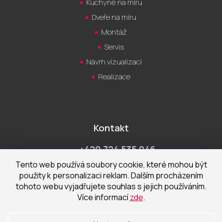
Kuchyně na míru
Dveře na míru
Montáž
Servis
Návrh vizualizací
Realizace
Kontakt
+420 724 535 046
Po-Pá 9:00 - 18:00 hod
Tento web používá soubory cookie, které mohou být
použity k personalizaci reklam. Dalším procházením
obchod@cecetka.cz
tohoto webu vyjadřujete souhlas s jejich používáním.
Více informací
zde
.
Showroom a prodejna
U Staré trati 1652