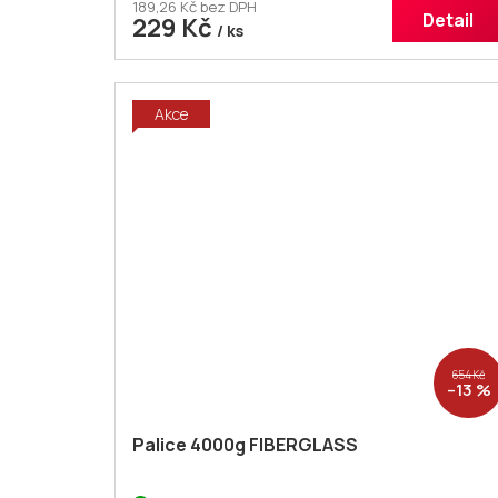
189,26 Kč bez DPH
Detail
229 Kč
/ ks
Akce
654 Kč
–13 %
Palice 4000g FIBERGLASS