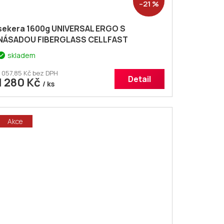
–21 %
sekera 1600g UNIVERSAL ERGO S
NÁSADOU FIBERGLASS CELLFAST
skladem
1 057,85 Kč bez DPH
Detail
1 280 Kč
/ ks
Akce