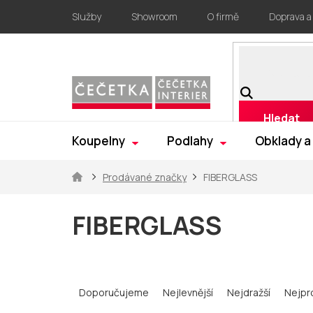
Přejít
Služby
Showroom
O firmě
Doprava a
na
obsah
Hledat
Koupelny
Podlahy
Obklady a
Domů
Prodávané značky
FIBERGLASS
FIBERGLASS
Ř
a
Doporučujeme
Nejlevnější
Nejdražší
Nejpr
z