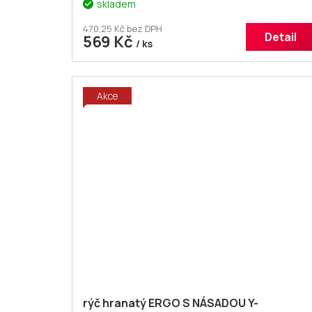
skladem
470,25 Kč bez DPH
Detail
569 Kč
/ ks
Akce
rýč hranatý ERGO S NÁSADOU Y-