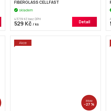
FIBERGLASS CELLFAST
skladem
437,19 Kč bez DPH
Detail
529 Kč
/ ks
Akce
315 Kč
–27 %