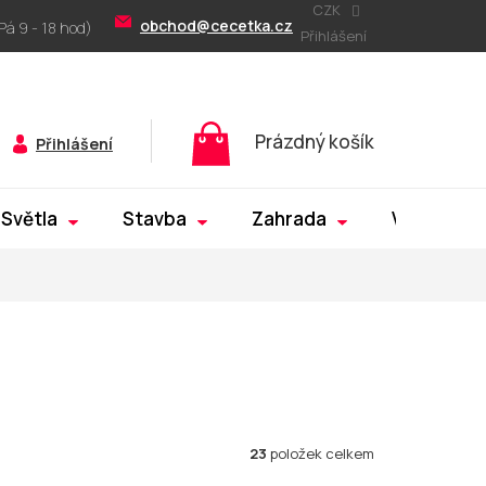
CZK
obchod@cecetka.cz
Přihlášení
Nákupní
Prázdný košík
Přihlášení
košík
Světla
Stavba
Zahrada
Výprodej
23
položek celkem