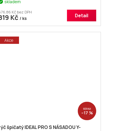
skladem
676,86 Kč bez DPH
Detail
819 Kč
/ ks
Akce
691 Kč
–17 %
rýč špičatý IDEAL PRO S NÁSADOU Y-