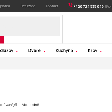
 platba
Realizace
Kontakt
+420 724 535 046
 dlažby
Dveře
Kuchyně
Krby
odávanější
Abecedně