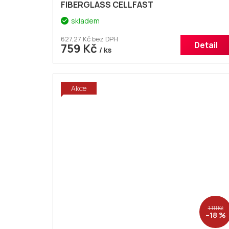
FIBERGLASS CELLFAST
skladem
627,27 Kč bez DPH
Detail
759 Kč
/ ks
Akce
1 111 Kč
–18 %