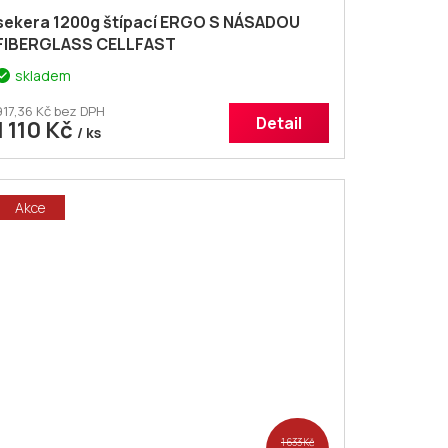
sekera 1200g štípací ERGO S NÁSADOU
FIBERGLASS CELLFAST
skladem
917,36 Kč bez DPH
Detail
1 110 Kč
/ ks
Akce
1 633 Kč