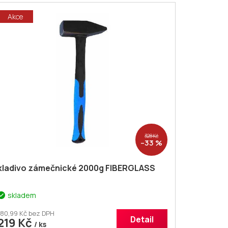
Akce
328 Kč
–33 %
kladivo zámečnické 2000g FIBERGLASS
skladem
180,99 Kč bez DPH
Detail
219 Kč
/ ks