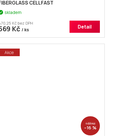
FIBERGLASS CELLFAST
skladem
470,25 Kč bez DPH
Detail
569 Kč
/ ks
Akce
1 331 Kč
–16 %