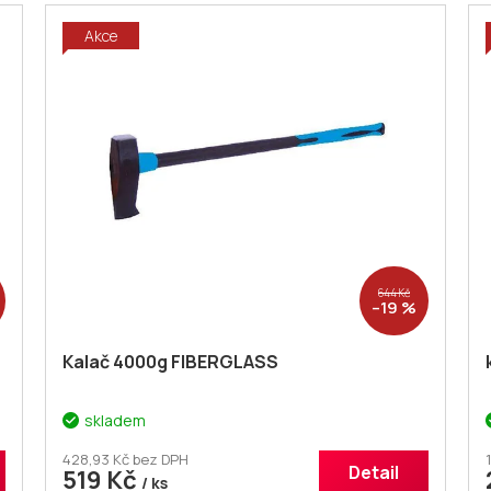
Akce
644 Kč
–19 %
Kalač 4000g FIBERGLASS
skladem
428,93 Kč bez DPH
Detail
519 Kč
/ ks