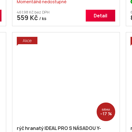
Momentálně nedostupné
461,98 Kč bez DPH
Detail
559 Kč
/ ks
Akce
639 Kč
–17 %
rýč hranatý IDEAL PRO S NÁSADOU Y-