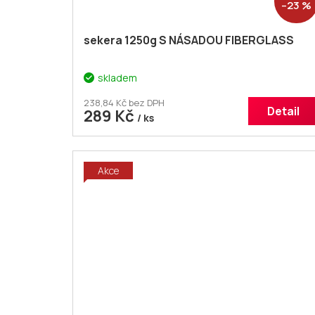
–23 %
sekera 1250g S NÁSADOU FIBERGLASS
skladem
238,84 Kč bez DPH
Detail
289 Kč
/ ks
Akce