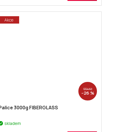
Akce
554 Kč
–26 %
Palice 3000g FIBERGLASS
skladem