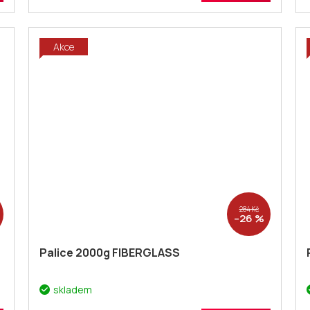
Akce
284 Kč
–26 %
Palice 2000g FIBERGLASS
skladem