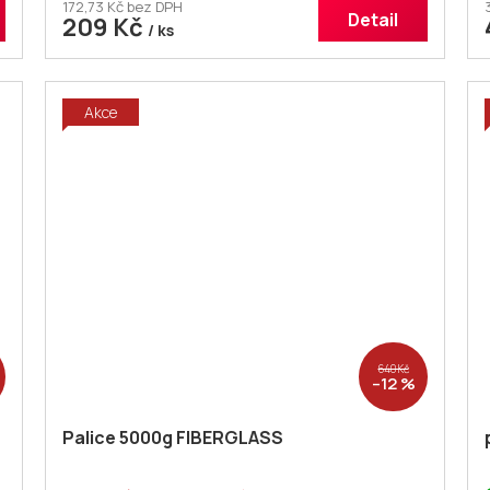
172,73 Kč bez DPH
Detail
209 Kč
/ ks
Akce
640 Kč
–12 %
Palice 5000g FIBERGLASS