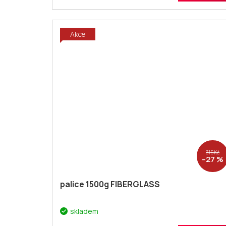
Akce
315 Kč
–27 %
palice 1500g FIBERGLASS
skladem