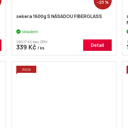
–23 %
sekera 1600g S NÁSADOU FIBERGLASS
skladem
280,17 Kč bez DPH
Detail
339 Kč
/ ks
Akce