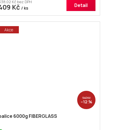
338,02 Kč bez DPH
Detail
409 Kč
/ ks
Akce
940 Kč
–12 %
palice 6000g FIBERGLASS