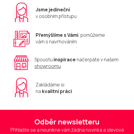
Jsme jedineční
v osobním přístupu
Přemýšlíme s Vámi
, pomůžeme
vám s navrhováním
Spoustu
inspirace
načerpáte v našem
showroomu
Zakládáme si
na
kvalitní práci
Odběr newsletteru
Přihlašte se a neunikne vám žádná novinka a slevová