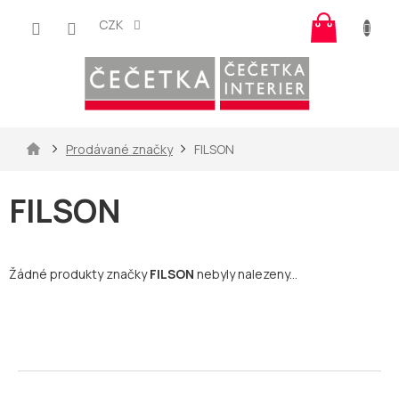
Přejít
Nákup
na
CZK
košík
obsah
Domů
Prodávané značky
FILSON
FILSON
Žádné produkty značky
FILSON
nebyly nalezeny...