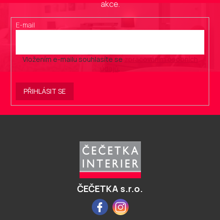
akce.
E-mail
Vložením e-mailu souhlasíte se
zpracováním osobních
údajů
.
PŘIHLÁSIT SE
Z
á
p
a
t
í
ČEČETKA s.r.o.
Facebook
Instagram