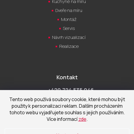
Kuchyně na míru
Dveře na míru
Montáž
Servis
Návrh vizualizací
Realizace
Kontakt
+420 724 535 046
Po-Pá 9:00 - 18:00 hod
Tento web používá soubory cookie, které mohou být
použity k personalizaci reklam. Dalším procházením
obchod@cecetka.cz
tohoto webu vyjadřujete souhlas s jejich používáním.
Více informací
zde
.
Showroom a prodejna
U Staré trati 1652