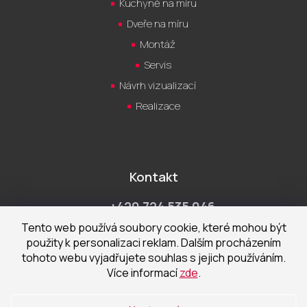
Kuchyně na míru
Dveře na míru
Montáž
Servis
Návrh vizualizací
Realizace
Kontakt
+420 724 535 046
Po-Pá 9:00 - 18:00 hod
Tento web používá soubory cookie, které mohou být
použity k personalizaci reklam. Dalším procházením
obchod@cecetka.cz
tohoto webu vyjadřujete souhlas s jejich používáním.
Více informací
zde
.
Showroom a prodejna
U Staré trati 1652