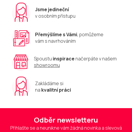
Jsme jedineční
v osobním přístupu
Přemýšlíme s Vámi
, pomůžeme
vám s navrhováním
Spoustu
inspirace
načerpáte v našem
showroomu
Zakládáme si
na
kvalitní práci
Odběr newsletteru
Přihlašte se a neunikne vám žádná novinka a slevová