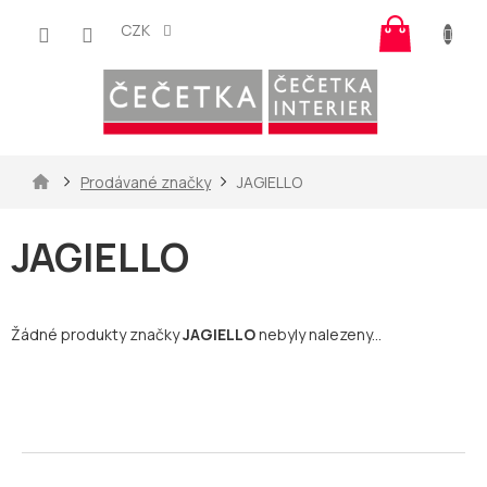
Přejít
Nákup
na
CZK
košík
obsah
Domů
Prodávané značky
JAGIELLO
JAGIELLO
Žádné produkty značky
JAGIELLO
nebyly nalezeny...