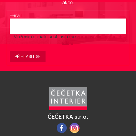
akce.
E-mail
Vložením e-mailu souhlasíte se
zpracováním osobních
údajů
.
PŘIHLÁSIT SE
Z
á
p
a
t
í
ČEČETKA s.r.o.
Facebook
Instagram