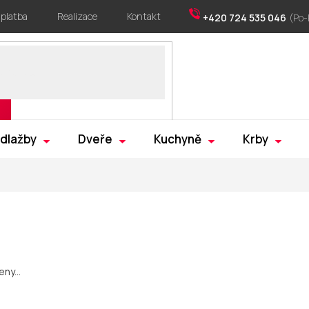
 platba
Realizace
Kontakt
+420 724 535 046
 dlažby
Dveře
Kuchyně
Krby
ny...