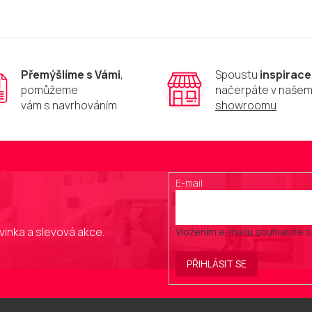
Přemýšlíme s Vámi
,
Spoustu
inspirace
pomůžeme
načerpáte v naše
vám s navrhováním
showroomu
E-mail
vinka a slevová akce.
Vložením e-mailu souhlasíte 
PŘIHLÁSIT SE