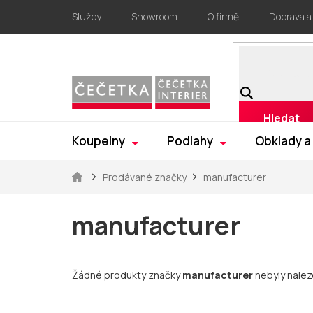
Přejít
Služby
Showroom
O firmě
Doprava a
na
obsah
Hledat
Koupelny
Podlahy
Obklady a
Domů
Prodávané značky
manufacturer
manufacturer
Žádné produkty značky
manufacturer
nebyly naleze