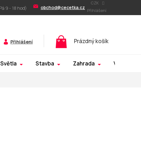
CZK
obchod@cecetka.cz
Přihlášení
Nákupní
Prázdný košík
Přihlášení
košík
Světla
Stavba
Zahrada
Výprodej