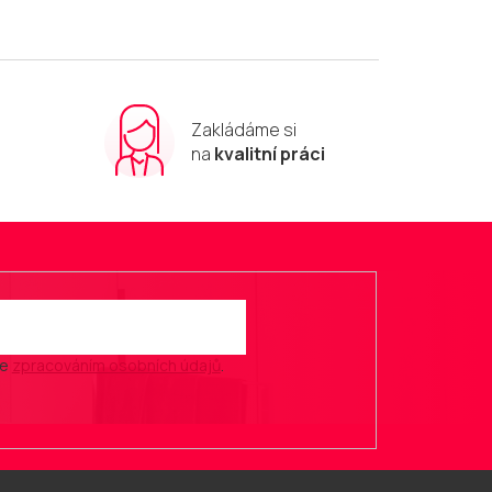
Zakládáme si
m
na
kvalitní práci
se
zpracováním osobních údajů
.