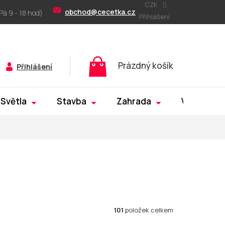
CZK
obchod@cecetka.cz
Přihlášení
Nákupní
Prázdný košík
Přihlášení
košík
Světla
Stavba
Zahrada
Výprodej
101
položek celkem