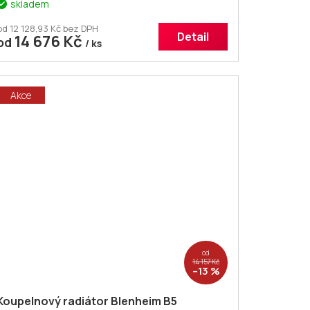
skladem
od 12 128,93 Kč bez DPH
Detail
14 676 Kč
od
/ ks
Akce
od
14 157 Kč
–13 %
Koupelnový radiátor Blenheim B5