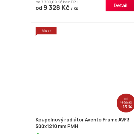
od 7 709,09 Kč bez DPH
Detail
9 328 Kč
od
/ ks
Akce
od
15 004 Kč
–13 %
Koupelnový radiátor Avento Frame AVF3
500x1210 mm PMH