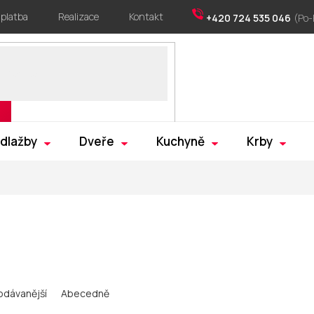
 platba
Realizace
Kontakt
+420 724 535 046
 dlažby
Dveře
Kuchyně
Krby
odávanější
Abecedně