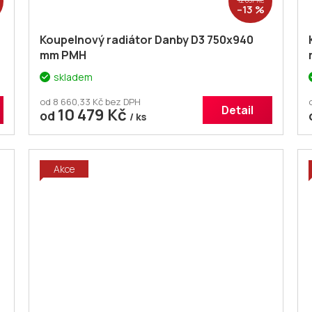
–13 %
Koupelnový radiátor Danby D3 750x940
mm PMH
skladem
od 8 660,33 Kč bez DPH
Detail
10 479 Kč
od
/ ks
Akce