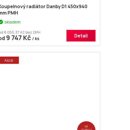
Koupelnový radiátor Danby D1 450x940
mm PMH
skladem
od 8 055,37 Kč bez DPH
Detail
9 747 Kč
od
/ ks
Akce
od
13 189 Kč