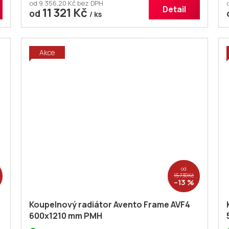
od 9 356,20 Kč bez DPH
Detail
11 321 Kč
od
/ ks
Akce
od
15 730 Kč
–13 %
Koupelnový radiátor Avento Frame AVF4
600x1210 mm PMH