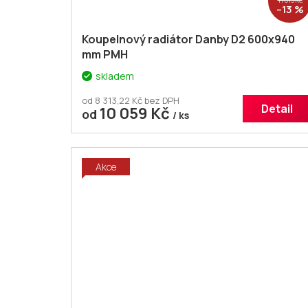
–13 %
Koupelnový radiátor Danby D2 600x940
mm PMH
skladem
od 8 313,22 Kč bez DPH
Detail
10 059 Kč
od
/ ks
Akce