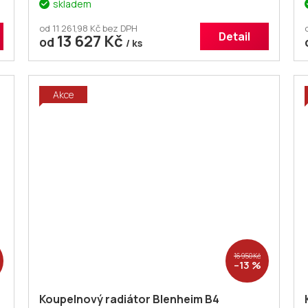
skladem
od 11 261,98 Kč bez DPH
Detail
13 627 Kč
od
/ ks
Akce
16 950 Kč
–13 %
Koupelnový radiátor Blenheim B4