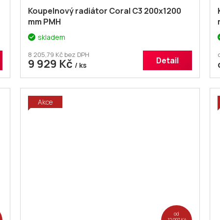
Koupelnový radiátor Coral C3 200x1200
mm PMH
skladem
8 205,79 Kč bez DPH
Detail
9 929 Kč
/ ks
Akce
od
12 097 Kč