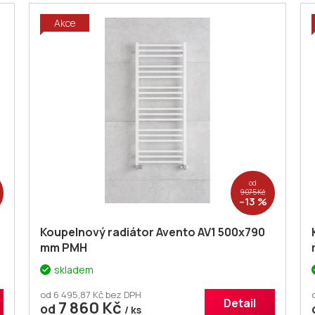
Akce
od
9 075 Kč
–13 %
Koupelnový radiátor Avento AV1 500x790
mm PMH
skladem
od 6 495,87 Kč bez DPH
Detail
7 860 Kč
od
/ ks