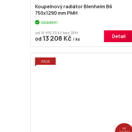
Koupelnový radiátor Blenheim B6
750x1290 mm PMH
skladem
od 10 915,70 Kč bez DPH
Detail
13 208 Kč
od
/ ks
Akce
od
11 613 Kč