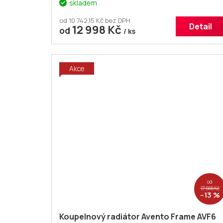
skladem
od 10 742,15 Kč bez DPH
Detail
12 998 Kč
od
/ ks
Akce
od
17 666 Kč
–13 %
Koupelnový radiátor Avento Frame AVF6