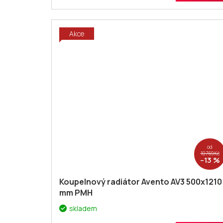
Akce
od
10 769 Kč
–13 %
Koupelnový radiátor Avento AV3 500x1210
mm PMH
skladem