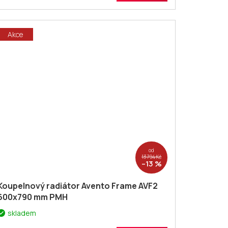
Akce
od
13 794 Kč
–13 %
Koupelnový radiátor Avento Frame AVF2
600x790 mm PMH
skladem