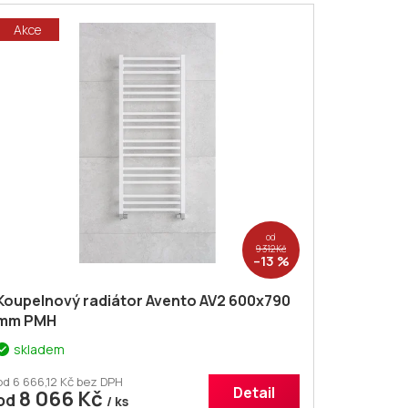
Akce
od
9 312 Kč
–13 %
Koupelnový radiátor Avento AV2 600x790
mm PMH
skladem
od 6 666,12 Kč bez DPH
Detail
8 066 Kč
od
/ ks