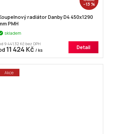
–13 %
Koupelnový radiátor Danby D4 450x1290
mm PMH
skladem
od 9 441,32 Kč bez DPH
Detail
11 424 Kč
od
/ ks
Akce