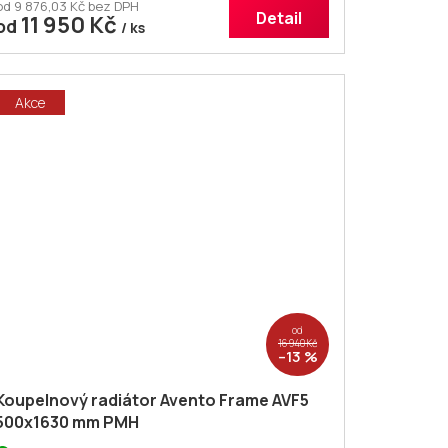
od 9 876,03 Kč bez DPH
Detail
11 950 Kč
od
/ ks
Akce
od
16 940 Kč
–13 %
Koupelnový radiátor Avento Frame AVF5
500x1630 mm PMH