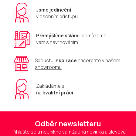
Jsme jedineční
v osobním přístupu
Přemýšlíme s Vámi
, pomůžeme
vám s navrhováním
Spoustu
inspirace
načerpáte v našem
showroomu
Zakládáme si
na
kvalitní práci
Odběr newsletteru
Přihlašte se a neunikne vám žádná novinka a slevová