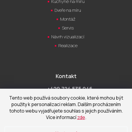
Kuchyně na míru
Dveře na míru
Montáž
Servis
Návrh vizualizací
Realizace
Kontakt
+420 724 535 046
Po-Pá 9:00 - 18:00 hod
Tento web používá soubory cookie, které mohou být
použity k personalizaci reklam. Dalším procházením
obchod@cecetka.cz
tohoto webu vyjadřujete souhlas s jejich používáním.
Více informací
zde
.
Showroom a prodejna
U Staré trati 1652