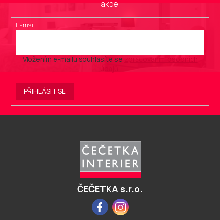
akce.
E-mail
Vložením e-mailu souhlasíte se
zpracováním osobních
údajů
.
PŘIHLÁSIT SE
Z
á
p
a
t
í
ČEČETKA s.r.o.
Facebook
Instagram