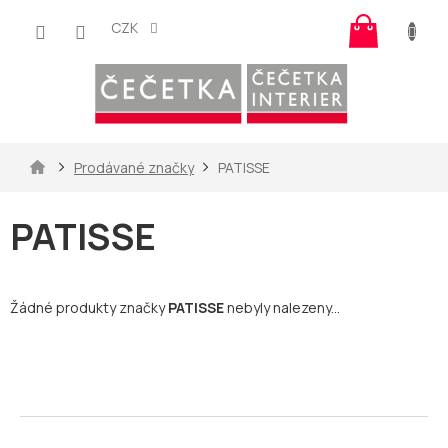
Přejít
Nákup
na
CZK
košík
obsah
Domů
Prodávané značky
PATISSE
PATISSE
Žádné produkty značky
PATISSE
nebyly nalezeny...